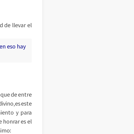
 de llevar el
 en eso hay
 que de entre
ivino,es este
miento y para
 honrar es el
simo: