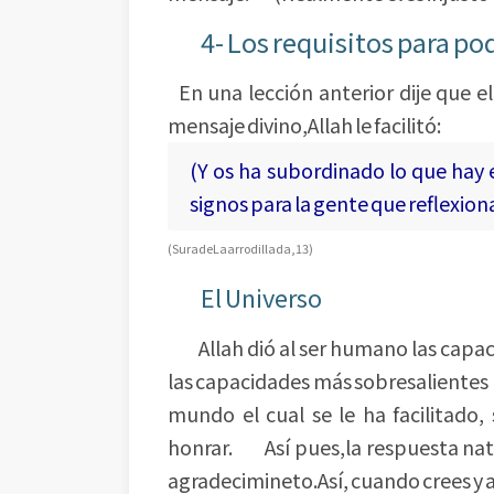
4- Los requisitos para p
En una lección anterior dije que e
mensaje divino,Allah le facilitó:
(Y os ha subordinado lo que hay e
signos para la gente que reflexion
(Sura de La arrodillada,13)
El Universo
Allah dió al ser humano las capacid
las capacidades más sobresalientes p
mundo el cual se le ha facilitado
honrar. Así pues,la respuesta natur
agradecimineto.Así, cuando crees y ag