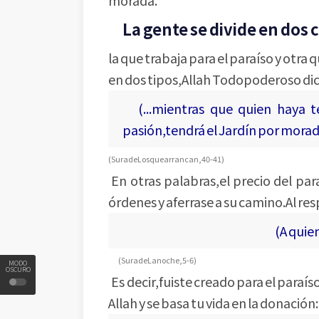
La gente se divide en dos 
la que trabaja para el paraíso y otra
en dos tipos,Allah Todopoderoso dic
(...mientras que quien haya t
pasión,tendrá el Jardín por mora
(Sura de Los que arrancan,40-41)
En otras palabras,el precio del par
órdenes y aferrase a su camino.Al 
(A quien
(Sura de La noche,5-6)
MODO
OSCURO
Es decir,fuiste creado para el paraís
Allah y se basa tu vida en la donaci