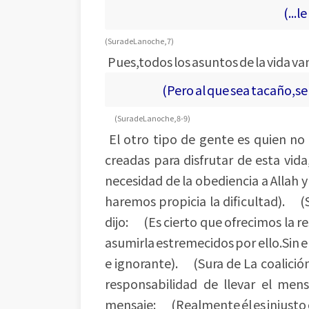
(...
(Sura de La noche,7)
Pues,todos los asuntos de la vida van 
(Pero al que sea tacaño,se co
(Sura de La noche,8-9)
El otro tipo de gente es quien no 
creadas para disfrutar de esta vida
necesidad de la obediencia a Allah y
haremos propicia la dificultad). (
dijo: (Es cierto que ofrecimos la re
asumirla estremecidos por ello.Sin
e ignorante). (Sura de La coalició
responsabilidad de llevar el men
mensaje: (Realmente él es injusto