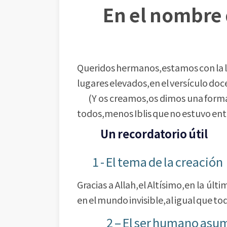
En el nombre d
Queridos hermanos,estamos con la lec
lugares elevados,en el versículo doc
(Y os creamos,os dimos una forma y 
todos,menos Iblis que no estuvo ent
Un recordatorio útil
1 - El tema de la creaci
Gracias a Allah,el Altísimo,en la úl
en el mundo invisible,al igual que to
2 – El ser humano asu