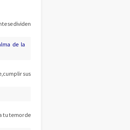
nte se dividen
alma de la
e,cumplir sus
sa tu temor de