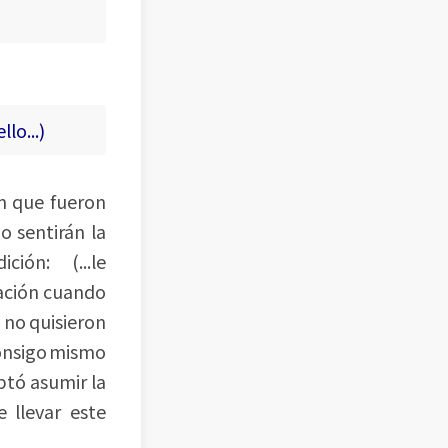
lo...)
en que fueron
o sentirán la
ición: (...le
eación cuando
o no quisieron
consigo mismo
ptó asumir la
 llevar este