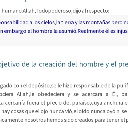
ser humano.Allah,Todopoderoso,dijo al respecto:
nsabilidad a los cielos,la tierra y las montañas pero n
in embargo el hombre la asumió.Realmente él es injus
bjetivo de la creación del hombre y el pr
 con el depósito,se le hizo responsable de la purif
ociera Allah,le obedeciera y se acercara a Él, p
 cercanía fuera el precio del paraíso,cuya anchura es
ue hay cosas que el ojo nunca vió,el oído nunca oyó ni se 
amente nosotros hemos sido creados para tener el 