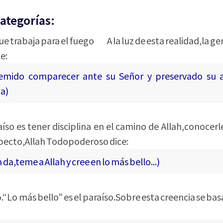
categorías:
 que trabaja para el fuego A la luz de esta realidad,la ge
e:
emido comparecer ante su Señor y preservado su 
da)
aíso es tener disciplina en el camino de Allah,conocerl
respecto,Allah Todopoderoso dice:
 da,teme a Allah y cree en lo más bello...)
o.“Lo más bello” es el paraíso.Sobre esta creencia se ba
ón: