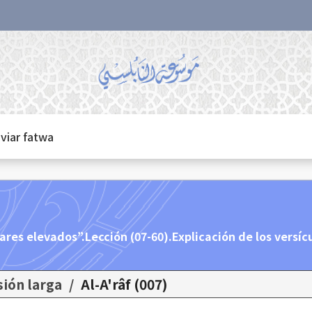
viar fatwa
ares elevados”.Lección (07-60).Explicación de los versícu
sión larga
/
(007) Al-A'râf