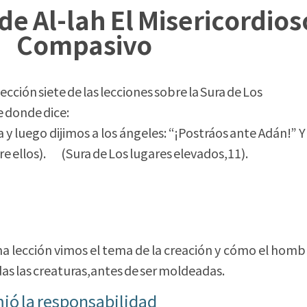
e Al-lah El Misericordios
Compasivo
ción siete de las lecciones sobre la Sura de Los
e donde dice:
luego dijimos a los ángeles: “¡Postráos ante Adán!” Y
re ellos). (Sura de Los lugares elevados,11).
ón
tima lección vimos el tema de la creación y cómo el hom
das las creaturas,antes de ser moldeadas.
mió la responsabilidad