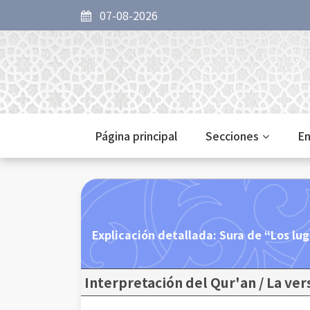
07-08-2026
Página principal
Secciones
En
Explicación detallada: Sura de “Los lug
Interpretación del Qur'an / La ver