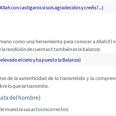
ah con castigaros si sois agradecidos y creéis?...)
umano como una herramienta para conocer a Allah.El in
e la rendición de cuentas.Y también es la balanza:
evado el cielo y ha puesto la Balanza)
rse de la autenticidad de lo transmitido y la compren
obre lo que se transmite.
innata del hombre)
e le muestra sus actos incorrectos: