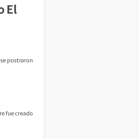
o El
 se postraron
bre fue creado