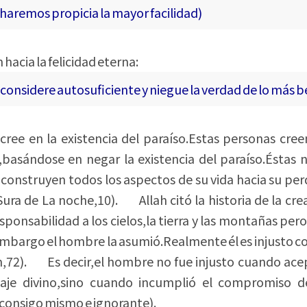
le haremos propicia la mayor facilidad)
hacia la felicidad eterna:
nsidere autosuficiente y niegue la verdad de lo más bel
cree en la existencia del paraíso.Estas personas cre
,basándose en negar la existencia del paraíso.Éstas n
 construyen todos los aspectos de su vida hacia su perd
Sura de La noche,10). Allah citó la historia de la cr
sponsabilidad a los cielos,la tierra y las montañas per
 embargo el hombre la asumió.Realmente él es injusto 
n,72). Es decir,el hombre no fue injusto cuando ace
saje divino,sino cuando incumplió el compromiso de
 consigo mismo e ignorante).