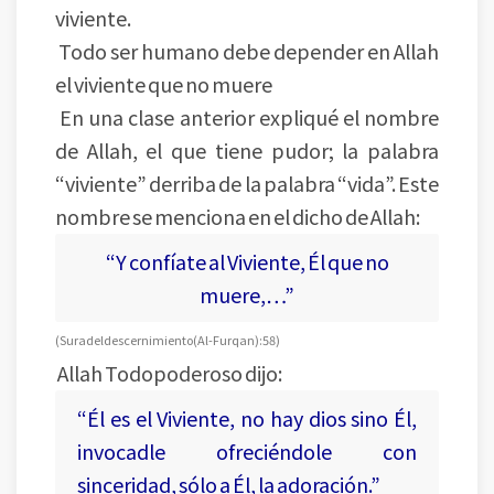
viviente.
Todo ser humano debe depender en Allah
el viviente que no muere
En una clase anterior expliqué el nombre
de Allah, el que tiene pudor; la palabra
“viviente” derriba de la palabra “vida”. Este
nombre se menciona en el dicho de Allah:
“Y confíate al Viviente, Él que no
muere,…”
(Sura del descernimiento (Al-Furqan): 58)
Allah Todopoderoso dijo:
“Él es el Viviente, no hay dios sino Él,
invocadle ofreciéndole con
sinceridad, sólo a Él, la adoración.”