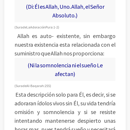
(Di: Él es Allah, Uno. Allah, el Señor
Absoluto.)
(Sura de La Adoración Pura: 1-2)
Allah es auto- existente, sin embargo
nuestra existencia esta relacionada con el
suministro que Allah nos proporciona:
(Ni la somnolencia ni el sueño Le
afectan)
(Sura de Al-Baqarah: 255)
Esta descripción solo para Él, es decir, si se
adoraran ídolos vivos sin Él, su vida tendría
omisión y somnolencia y si se resiste
intentando mantenerse despierto unas
horas mas, pues tendrá sueño y necesitará