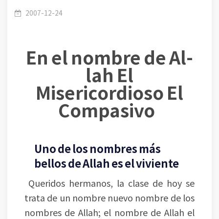
Allah, 2008 - Lección (053-100): El nombre del
2007-12-24
En el nombre de Al-
Allah; el viviente1(el eterno)
lah El
Misericordioso El
Compasivo
Uno de los nombres más
bellos de Allah es el viviente
Queridos hermanos, la clase de hoy se
trata de un nombre nuevo nombre de los
nombres de Allah; el nombre de Allah el