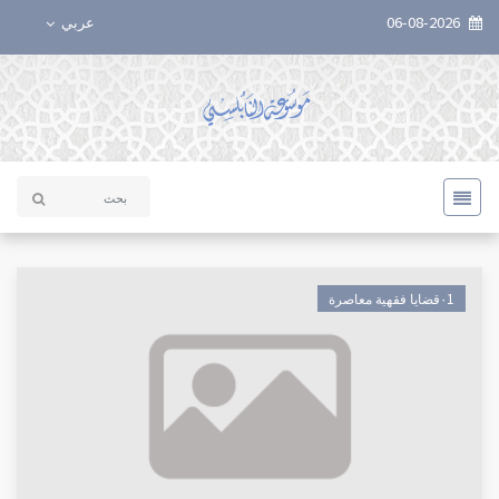
06-08-2026
عربي
٠1قضايا فقهية معاصرة