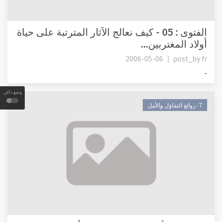
الفتوى : 05 - كيف نعالج الآثار المترتبة على حياة
أولاد المغتربين...
2006-05-06
post_by
fr
-
وضع داكن
٠7روائع التفاؤل والأمل