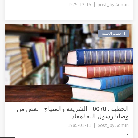
1975-12-15
post_by
Admin
-
٠1خطب الجمعة
الخطبة : 0070 - الشريعة والمنهاج - بعض من
وصايا رسول الله لمعاذ.
1985-01-11
post_by
Admin
-