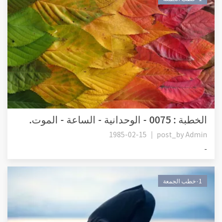
الخطبة : 0075 - الوحدانية - الساعة - الموت.
1985-02-15
post_by
Admin
-
٠1خطب الجمعة