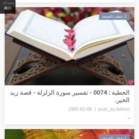
وضع داكن
٠1خطب الجمعة
الخطبة : 0074 - تفسير سورة الزلزلة - قصة زيد
الخير.
1985-02-08
post_by
Admin
-
٠1خطب الجمعة