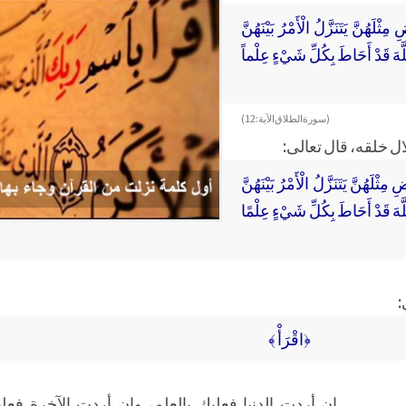
َهُنَّ يَتَنَزَّلُ الْأَمْرُ بَيْنَهُنَّ
لَّهَ قَدْ أَحَاطَ بِكُلِّ شَيْءٍ عِلْماً
( سورة الطلاق الآية: 12)
 خلقه، قال تعالى:
لَهُنَّ يَتَنَزَّلُ الْأَمْرُ بَيْنَهُنَّ
لَّهَ قَدْ أَحَاطَ بِكُلِّ شَيْءٍ عِلْمًا
:
﴿اقْرَأْ ﴾
إن أردت الدنيا فعليك بالعلم، وإن أردت الآخرة فعلي