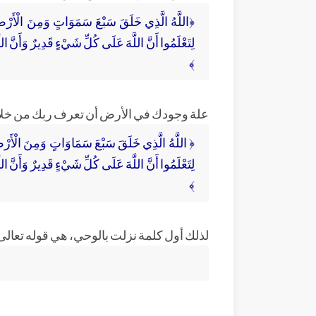
﴿اللَّهُ الَّذِي خَلَقَ سَبْعَ سَمَوَاتٍ وَمِنَ الْأَرْضِ مِثْل
لِتَعْلَمُوا أَنَّ اللَّهَ عَلَى كُلِّ شَيْءٍ قَدِيرٌ وَأَنَّ ال
﴾
علة وجودك في الأرض أن تعرف ربك من خلال
﴿ اللَّهُ الَّذِي خَلَقَ سَبْعَ سَمَاوَاتٍ وَمِنَ الْأَرْضِ مِثْ
لِتَعْلَمُوا أَنَّ اللَّهَ عَلَى كُلِّ شَيْءٍ قَدِيرٌ وَأَنَّ ال
﴾
لذلك أول كلمة نزلت بالوحي، هي قوله تعالى