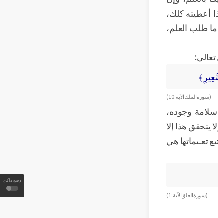
ذا أعطيته كلك،
ما طلب العلم،
 تعالى:
َّعِيرِ ﴾
( سورة الملك الآية: 10 )
لامة وجوده،
يتحقق هذا إلا
بع تعليماتها هي
وضع داكن
( سورة العلق الآية: 1 )