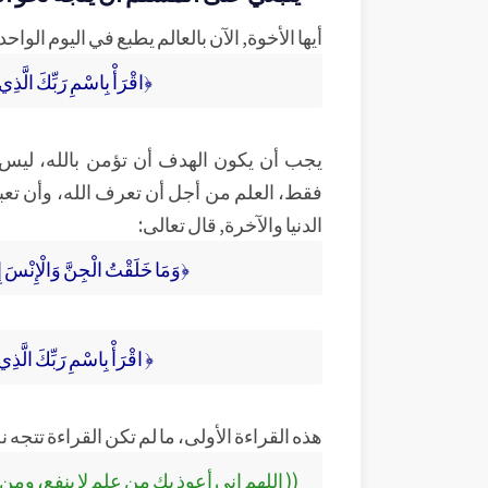
أيها الأخوة, الآن بالعالم يطبع في اليوم الواحد من الكتب بلغ
﴿اقْرَأْ بِاسْمِ رَبِّكَ الَّذِ
يجب أن يكون الهدف أن تؤمن بالله، ليس
فقط، العلم من أجل أن تعرف الله، وأن تع
الدنيا والآخرة, قال تعالى:
﴿وَمَا خَلَقْتُ الْجِنَّ وَالْإِنْسَ إِلَ
﴿ اقْرَأْ بِاسْمِ رَبِّكَ الَّذِ
هذه القراءة الأولى، ما لم تكن القراءة تتجه نح
(( اللهم إني أعوذ بك من علم لا ينفع، ومن