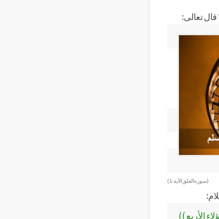
( سورة العلق الآية: 1 )
ام:
ء الأربع ))