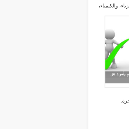
اء، والكيمياء،
رة.