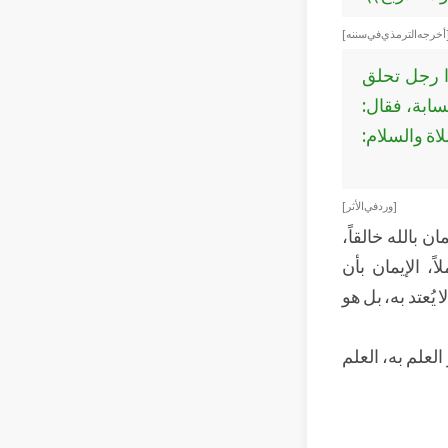
 أخرجه الترمذي في سننه]
ا رجل تحلق
سابة، فقال:
اة والسلام:
[ ورد في الأثر]
ن بالله خالقاً،
اً، الإيمان بأن
يُعتد به، بل هو
لعلم به، العلم