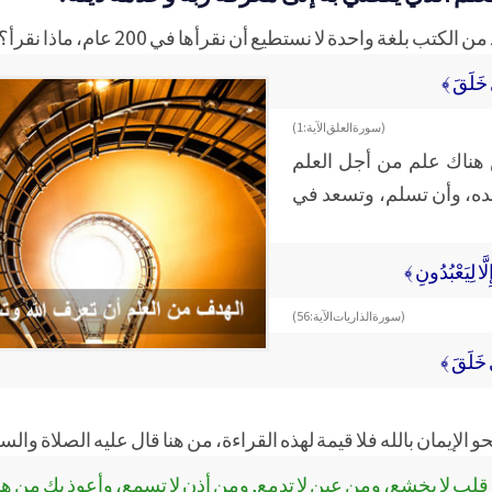
ة واحدة لا نستطيع أن نقرأها في 200 عام، ماذا نقرأ؟ قال تعالى:
ي خَلَقَ ﴾
( سورة العلق الآية: 1 )
 هناك علم من أجل العلم
بده، وأن تسلم، وتسعد في
ّا لِيَعْبُدُونِ ﴾
( سورة الذاريات الآية: 56)
ي خَلَقَ ﴾
و الإيمان بالله فلا قيمة لهذه القراءة، من هنا قال عليه الصلاة والسل
 قلب لا يخشع، ومن عين لا تدمع, ومن أذن لا تسمع، وأعوذ بك من هؤلا