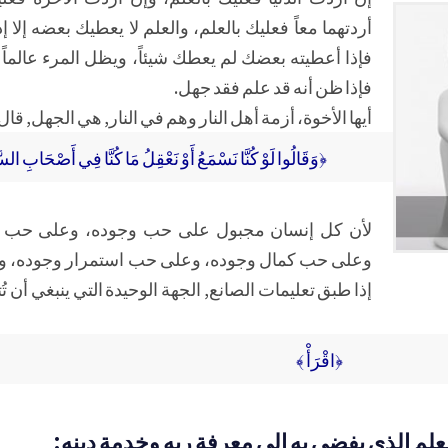
أردتهما معاً فعليك بالعلم، والعلم لا يعطيك بعضه إلا إ
فإذا أعطيته بعضك لم يعطك شيئاً، ويظل المرء عالماً 
فإذا ظن أنه قد علم فقد جهل.
أيها الأخوة، أزمة أهل النار وهم في النار, هي الجهل, قال
﴿وَقَالُوا لَوْ كُنَّا نَسْمَعُ أَوْ نَعْقِلُ مَا كُنَّا فِي أَصْحَابِ الس
لأن كل إنسان مجبول على حب وجوده، وعلى حب س
وعلى حب كمال وجوده، وعلى حب استمرار وجوده، ولا 
إذا طبق تعليمات الصانع, الجهة الوحيدة التي ينبغي أن تُت
﴿اقْرَأْ ﴾
علم الذي يفضي به إلى معرفة ربه وخدمة دينه: