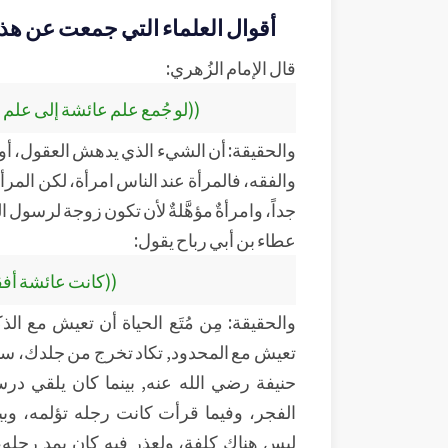
أقوال العلماء التي جمعت عن هذه 
قال الإمام الزُهري:
((لو جُمع علم عائشة إلى علم
والحقيقة: أن الشيء الذي يدهش العقول، أو ا
والفقه، فالمرأة عند الناس امرأة، لكن المرأة 
جداً، وامرأةٌ مؤهَّلةٌ لأن تكون زوجة لرسول ال
عطاء بن أبي رباح يقول:
((كانت عائشة أفق
والحقيقة: مِن مُتَع الحياة أن تعيش مع الذ
تعيش مع المحدود, تكاد تخرج من جلدك، سمعت
حنيفة رضي الله عنه, بينما كان يلقي درس
الفجر، وفيما قرأت كانت رجله تؤلمه، وبين
ليس هناك كلفة، ولعذرٍ فيه كان يمد رجله