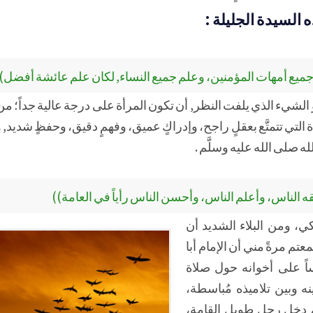
السيدة الجليلة :
 جميع أمهات المؤمنين، وعلم جميع النساء, لكان علم عائشة أفضل)
لشيء الذي يلفت النظر, أن تكون المرأة على درجة عالية جداً؛ من 
التي تتمتَّع بعقلٍ راجح، وإدراكٍ عميق، وفهمٍ دقيق، وحفظٍ شديد, هذ
له صلى الله عليه وسلَّم .
ه الناس، وأعلم الناس، وأحسن الناس رأياً في العامة))
كي، ومن البلاء الشديد أن
م مرةً مني أن الإمام أبا
اً على أخوانه حول صلاة
ه وبين تلاميذه مُباسطة،
، دخل رجل طويل القامة،