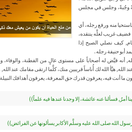
ً وجُبةً، وجلس في مجلس
، فاستحيا منه ورفع رجله، أي
 فضيف غريب لعلَّه ينتقده،
مام, كيف نصلي الصبح إذا
 أبو حنيفة رجله .
, أنه قيَّض له أصحاباً على مستوى عالٍ من الفطنة، والوفاء، وا
ه, هيَّأ الله لك أُناساً قريبين منك، كلَّما ارتقى مقامك عند الله, هيَّأ
ون ما أنت فيه، يعرفون قدرك حق المعرفة، يعرفون أهدافك النبيلة .
ا أمرٌ, فسألنا عنه عائشة، إلا وجدنا عندها فيه علماً))
 الله صلى الله عليه وسلَّم الأكابر يسألونها عن الفرائض))