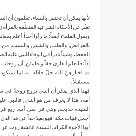
لأنها يمكن أن تختص بالنساء، تعلمون أن الن
تعبِّر عن الأحكام الشرعية المتعلِّقة بالمرأة ز
ويقول العلماء أيضاً: ما رأوا أحداً أعلم بمع
بالفرائض, والطب, والشعر, والنسب, من السيدة
الحفظ، وشيئاً نادراً في الوفاء للنبي عليه الص
إذاً: فليعلم القارئ حقاً ويطمئن, أن زوجات ا
قد اختارهنّ الله جلَّ جلاله له، لما سيكو
مستقبلاً .
فهذا الذي يفكر أن النبي تزوج زوجةً في سن
أمه، هذا لا يعرف من هو النبي, فالنبي علي
السيدة خديجة, وهي في سن أمه, ربع قرنٍ، 
أجمل فتيات مكة، فهو بعيدٌ جداً عن هذا الذي يف
أيها الأخوة الكرام, السيدة عائشة روت عن 
وسلَّم ألفي حديث ومئتين وعشرة أحاديث