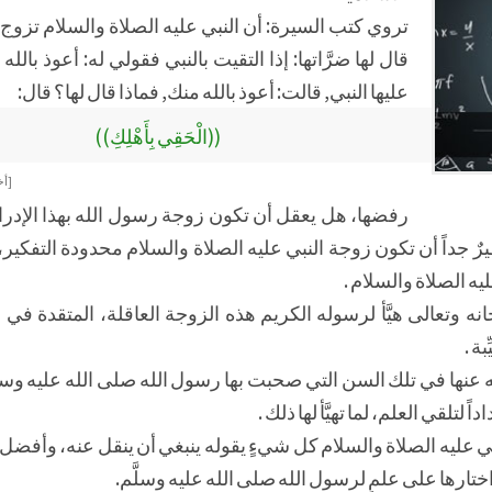
تروي كتب السيرة: أن النبي عليه الصلاة والسلام تزوج ام
قال لها ضرَّاتها: إذا التقيت بالنبي فقولي له: أعوذ بالل
عليها النبي, قالت: أعوذ بالله منك, فماذا قال لها؟ قال:
((الْحَقِي بِأَهْلِكِ))
[أخ
رفضها، هل يعقل أن تكون زوجة رسول الله بهذا الإدراك
ٌ جداً أن تكون زوجة النبي عليه الصلاة والسلام محدودة التفكير، ل
يه الصلاة والسلام .
حانه وتعالى هيَّأ لرسوله الكريم هذه الزوجة العاقلة، المتقدة في 
ة .
 عنها في تلك السن التي صحبت بها رسول الله صلى الله عليه وسل
 لتلقي العلم، لما تهيَّأ لها ذلك .
 عليه الصلاة والسلام كل شيءٍ يقوله ينبغي أن ينقل عنه، وأفضل ا
اختارها على علمٍ لرسول الله صلى الله عليه وسلَّم.