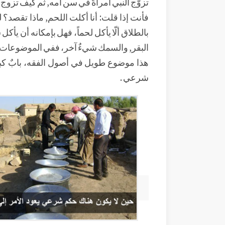
تزوَّج النبي امرأةً في سن أمه, ثم كيف تزوج ا
فأنت إذا قلت: أنا أكلت اللحم, ماذا تقصد؟ 
بالطلاق ألّا يأكل لحماً، فهل بإمكانه أن يأ
البقر, والسمك شيءٌ آخر، ففي الموضوعات ال
هذا موضوع طويل في أصول الفقه، بابٌ كبير
شرعي .