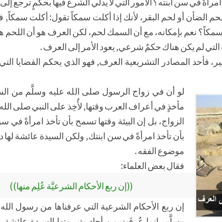
مرأةً في سن ابنته؟ الأمور التي لا يدلي الشرع فيها بحكمٍ ترجع إلى 
لحم الضأن أو لحم البقر، لأنك إذا أكلت سمكاً تقول: أكلت سمكاً, 
كل سمكاً؟ نعم بإمكانه، مع أن السمك لحم، لكن العرف هو أن اللحم ه
تي لم يكن هناك حكمٌ شرعي, يعود الأمر إلى العرف .
، فأحد المصادر التشريعية العرف, فهو الذي يحكم القضايا التي
لو أن في زواج الرسول صلى الله عليه وسلَّم من السي
مأخذٍ في أعراف العرب وقتها, لأُخِذ على النبي صلى الله 
الزواج، بل إن البيئة وقتها تسمح بأن تأخذ امرأةً في
بأن تأخذ امرأةً في سن ابنتك, ولكن السيدة عائشة لها دو
موضوع الفقه .
فقال بعض العلماء:
((إن ربع الأحكام الشرعيَّة عُلِم منها))
إن ربع الأحكام الشرعية التي عرفناها من رسول الله 
وسلَّم, إنما عُرِفَت من أحاديث روتها السيدة عائشة 