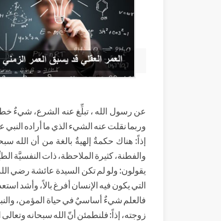
عن رسول الله ، تبلِّغ عنه الشرع، شيءٌ خطير
وربما نقلت عنه الشيء الذي ما أراده النبي عل
إذاً: هناك حكمةٌ إلهيةٌ بالغة من أن الله سب
والفطنة، كثيرة الملاحظة، ذات النفسيَّة الطيِّب
يقولون: ولو لم تكن السيدة عائشة رضي الله
التي يكون فيه الإنسان أفرغ بالاً، وأشد استعداداً
فالعلم شيءٌ أساسيٌ في حياة المؤمن، والنبي
زوجته، إذاً: فلنطمئن أنّ الله سبحانه وتعالى 