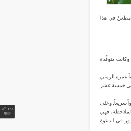
 مطعنٌ في هذا
وكانت متوقِّدة
ً عمره الزمني
عقلي خمسة عشر
ً سريعاً, وعلى
وضع داكن
الملاحظة، فهي
دور في الدعوة