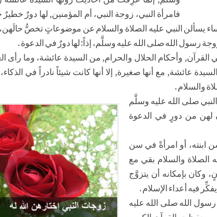
فامرأة النبي، زوجة النبي، أم المؤمنين, لها دورٌ خطيرٌ 
ساء يسألن النبي عليه الصلاة والسلام عن موضوعاتٍ تخصُّ حالَهن
وجة رسول الله صلى الله عليه وسلَّم، إذاً: لها دورٌ في الدعوة .
اني القرآن, وأحكام الحلال والحرام, من السيدة عائشة، وما رأى الع
 عائشة, مع أنها صغيرة, إلا أنها كانت شيئاً نادراً في الذكاء، وش
لاة والسلام .
لنبي صلى الله عليه وسلَّم
ن لهن من دورٍ في الدعوة
 ابنته، أو امرأةً في سن
ه الصلاة والسلام بقي مع
وكان بإمكانه أن يتزوَّج
كِّر فيه أعداء الإسلام .
رسول الله صلى الله عليه
، وحفظت القرآن الكريم