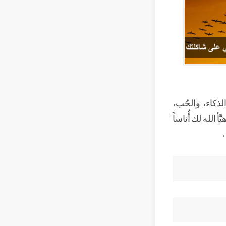
لذكاء، والحُب،
 الله لك أُناساً