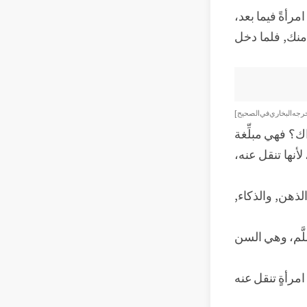
رأةً فيما بعد،
ه منك, فلما دخل
رجه البخاري في الصحيح]
؟ فهي مبلِّغة
أنها تنقل عنه،
الذهن, والذكاء,
َّم، وهي السن
مرأةٍ تنقل عنه