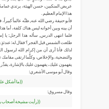
عريض المنكبين، حسن الهيئة، يرتدي عمامة
هذا الإمام العظيم .
فأبو حنيفة رضي الله عنه, ظنَّه عالماً كبيراً
أن بينه وبين أخوانه ليس هناك كلفة، أما هذا
فلما انتهى الدرس, سأله هذا الرجل: يا إ
طلعت الشمس قبل الفجر؟ فقال له: عندئذٍ يمد
لذلك فأنا أرى أن من إكرام الله لرسول الله
والتضحية، والإخلاص، وكلَّما ارتقى مقامك عند الل
يفهمون عليك، يفهمون عليك بالإشارة، يقدِّر
وقال أبو موسى الأشعري:
((ما أشكل علين
وقال مسروق:
((رأيت مشيخة أصحاب رسول