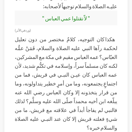
عليـه الصلاة والسلام توجيهاً لأصحابه:
" لاّ تقتلوا عمي العباس "
( ورد في الأثر)
هكذا كان التوجيه، كلامٌ مختصر من دون تعليل
لحكمة رآها النبي عليه الصلاة والسلام، فَمَنْ عمُّه
العبّاس؟ عمه العباس مقيم في مكة مع المشركين،
لكنه كان مسلماً سراً، وإسلامه في تكتُّمٍ شديد، لأن
عمه العباس كان عيـن النبـي في قريش، فما من
اجتماعٍ يجتمعونه، وما من أمرٍ خطير يتداولونه، وما
من قرار يتخذونه إلا وكان العباس رضي الله عنه
يبلّغه ابن أخيه محمداً صلّى الله عليه وسلَّم؟ لذلك
فالنبي لم يفاجأ أبداً في علاقته مع قريش، ما من
شيءٍ فعلته قريش إلا كان عند النبـي عليه الصلاة
والسلام خبره؟