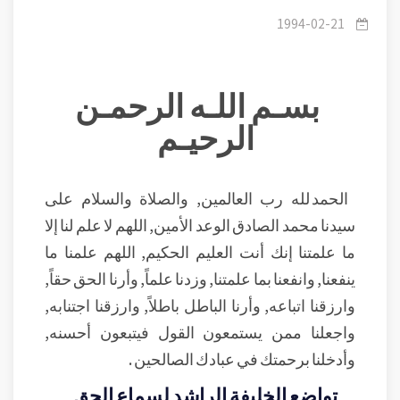
وإصغاؤه للحق
1994-02-21
بسـم اللـه الرحمـن
الرحيـم
الحمد لله رب العالمين, والصلاة والسلام على
سيدنا محمد الصادق الوعد الأمين, اللهم لا علم لنا إلا
ما علمتنا إنك أنت العليم الحكيم, اللهم علمنا ما
ينفعنا, وانفعنا بما علمتنا, وزدنا علماً, وأرنا الحق حقاً,
وارزقنا اتباعه, وأرنا الباطل باطلاً, وارزقنا اجتنابه,
واجعلنا ممن يستمعون القول فيتبعون أحسنه,
وأدخلنا برحمتك في عبادك الصالحين .
تواضع الخليفة الراشد لسماع الحق