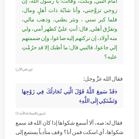
أمام النبي, وبكت، وقالت: يا رسول الله، إن
زوجي تزوَّجني، وأنا شابّة ذات أهلٍ ومال،
فلما كبر سني ، ونثر بطني، وذهب مالي،
وتفرَّق أهلي, قال: أنتِ عليَّ كظهر أمي، ولي
منه أولاد، إن تركتهم إليه ضاعوا، وإن ضممتهم
إلي جاعوا، فالنبي قال: ما أظنك إلا قد حرُمْتِ
عليه؟
( ورد في الأثر)
فقال الله عزَّ وجل:
﴿قَدْ سَمِعَ اللَّهُ قَوْلَ الَّتِي تُجَادِلُكَ فِي زَوْجِهَا
وَتَشْتَكِي إِلَى اللَّهِ﴾
( سورة المجادلة الآية: 1)
فقال له: صه، ألا أسمع شكواها إذا كان الله قد سمع
شكواها، أي اسكت فمن أنا؟ وقف متأدباً يستمع إلى