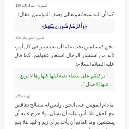
( سورة آل عمران الآية : 159)
كما أن الله سبحانه وتعالى وصف المؤمنين, فقال:
﴿وَأَمْرُهُمْ شُورَى بَيْنَهُمْ﴾
( سورة الشورى الآية: 38)
نحن كمسلمين يجب علينا أن نستشير في كل أمر،
لأنه من استشار الرجال استعار عقولهم، كما قال
عليه الصلاة السلام:
" تركتكم على بيضاء نقية ليلها كنهارها لا يزيغ
عنها إلا ضال " .
( ورد في الأثر)
ما دام المؤمن على الحق، وليس له مصالح تتناقض
مع الحق, فلا بأس عليه أن يسأل، ولا حرج عليه أن
يستشير، وما المانع أن يأخذ برأي زيدٍ وعُبيد لئلا يقع