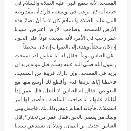
المسجد، لأنه سمع النبي عليه الصلاة والسلام في
حياته أنه كان يرغب في توسعته، فأراد أن ينفِّذ رغبة
النبي عليه الصلاة والسلام كان لا بدَّ أنْ يضمَّ هذه
الأرض للمسجد، وصاحب الأرض اعترض، سيدنا
عمر رحب في الأمر، لأنه سيجده عوناً على الحق،
إن كان محقاً، وهدى إلى الصواب إن كان مخطئاً .
لقي العباس يوماً, فقال له: يا عباس لقد سمعت
رسول الله صلَّى الله عليه وسلَّم قبل موته يريد أن
يزيد في المسجد، وإن دارك قريبة من المسجد،
فاعطنا إيّاها نزدها فيه، وأقطع لك أوسع منها مع
التعويض، فقال له العباس: لا أفعل، قال عمر: إذاً
أغلبك عليها ، أنا صاحب السلطة ، فأصدر لها أمرَ
استملاك، فأجابه العباس: ليس ذلك لك، فاجعل بيني
وبينك من يقضي بالحق، فقال عمر: من تختار؟, قال
العباس: حذيفة بن اليمان، وبدلاً أن يستدعي سيدنا