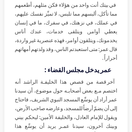
في بيتك أنت واحد من هؤلاء فكن مثلهم، أطعمهم
مما تأكل، ألبسهم مما تلبس، لا تميِّز نفسك عليهم،
في عملك، في نزهتك، في سفرك، ما في إنسان
يعطي أوامر, ويتلقى خدمات، عندك أناس
يخدمونك، ويتلقون أوامر، فهذه عنصرية غير واردة،
قال عمر: متى استعبدتم الناس، وقد ولدتهم أمهاتهم
أحراراً .
عمر يدخل مجلس القضاء :
آخر قصة من قصص هذا الخليفـة الراشد أنه
اختصم مـع بعض أصحابـه حول موضوع، أن سيدنا
عمر أراد أن يوسِّع المسجد النبوي الشريف، فاحتاج
إلى أن يضمّ أرضاً للمسجد، وعارضه صاحب الأرض،
ويقول للإمام العادل، والخليفة الأمين: ليحكم بيني
وبينك آخرون، سيدنا عمـر يريد أن يوسِّع هذا