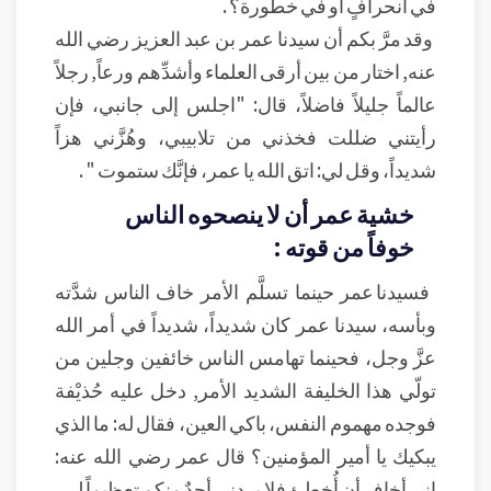
في انحرافٍ أو في خطورة؟ .
وقد مرَّ بكم أن سيدنا عمر بن عبد العزيز رضي الله
عنه, اختار من بين أرقى العلماء وأشدِّهم ورعاً, رجلاً
عالماً جليلاً فاضلاً، قال: "اجلس إلى جانبي، فإن
رأيتني ضللت فخذني من تلابيبي، وهُزَّني هزاً
شديداً، وقل لي: اتق الله يا عمر، فإنَّك ستموت " .
خشية عمر أن لا ينصحوه الناس
خوفاً من قوته :
فسيدنا عمر حينما تسلَّم الأمر خاف الناس شدَّته
وبأسه، سيدنا عمر كان شديداً، شديداً في أمر الله
عزَّ وجل، فحينما تهامس الناس خائفين وجلين من
تولّي هذا الخليفة الشديد الأمر, دخل عليه حُذيْفة
فوجده مهموم النفس، باكي العين، فقال له: ما الذي
يبكيك يا أمير المؤمنين؟ قال عمر رضي الله عنه:
إني أخاف أن أُخطئ فلا يردني أحدٌ منكم تعظيماً لي،