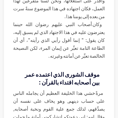
وأقدر على استغلالها، ونحن لسنا متفرغين لهذا
العمل، فكان اجتهاده في هذا الموضوع سنةً سرت
من بعده إلى يومنا هذا .
وكان أصحاب النبي عليهم رضوان الله حينما
يعترضون عليه في هذا الاجتهاد الذي لم يسبق إليه،
كان يقول: " إنما أقول رأيي الذي رأيته"، أي أن
الطاعة التامة تعبِّر عن إيمان المرء، لكن النصيحة
الخالصة تعبِّر عن أمانته وغيرته .
موقف الشورى الذي اعتمده عمر
بين أصحابه اقتداء بالقرآن :
مرةً خشي هذا الخليفة العظيم أن يجامله الناس
على حساب دينهم, وهو يخاف على نفسه أن
يصدِّقهم، لذلك جمع علية القوم ونخبة أصحابه,
وقال لهم: إني دعوتكم لتشاركوني أمانة ما حملت