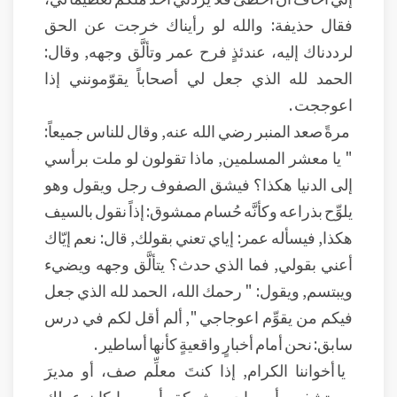
فقال حذيفة: والله لو رأيناك خرجت عن الحق
لرددناك إليه، عندئذٍ فرح عمر وتألَّق وجهه, وقال:
الحمد لله الذي جعل لي أصحاباً يقوّمونني إذا
اعوججت .
مرةً صعد المنبر رضي الله عنه, وقال للناس جميعاً:
" يا معشر المسلمين, ماذا تقولون لو ملت برأسي
إلى الدنيا هكذا؟ فيشق الصفوف رجل ويقول وهو
يلوِّح بذراعه وكأنَّه حُسام ممشوق: إذاً نقول بالسيف
هكذا, فيسأله عمر: إياي تعني بقولك, قال: نعم إيّاك
أعني بقولي, فما الذي حدث؟ يتألَّق وجهه ويضيء
ويبتسم, ويقول: " رحمك الله، الحمد لله الذي جعل
فيكم من يقوِّم اعوجاجي ", ألم أقل لكم في درس
سابق: نحن أمام أخبارٍ واقعيةٍ كأنها أساطير .
يا أخواننا الكرام, إذا كنتَ معلِّم صف، أو مديرَ
مستشفى، أو صاحب شركة، أو مهما كان عملك