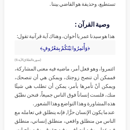
تستطيع، وحذيفة هو القاضي بيننا .
وصية القرآن :
هذا هو سيدنا عمر يا أخوان، وهناك آية قرآنية تقول:
﴿وَأْتَمِرُوا بَيْنَكُمْ بِمَعْرُوفٍ﴾
( سورة الطلاق الآية: 6)
ائتمروا، وهو فعل أمر، ماضيه فيه معنى المشاركة،
فممكن أن تنصح زوجتك، ويمكن هي أن تنصحك،
ويمكن أنْ تأمرها بأمر، يمكن أن تطلب هي شيئًا
منك، فلست إنساناً فوق الناس جميعاً، فنحن نطبّق
هذه المشاورة وهذا التواضع وهذا الشعور .
عندما يكون الإنسان حرًّا, فإنه ينطلق في تعامله مع
الناس من منطلق واقعي، منطلق إنساني، منطلق
فيه عدل, وفيه إنصاف، وفيه حقوق، وفيه واجبات،