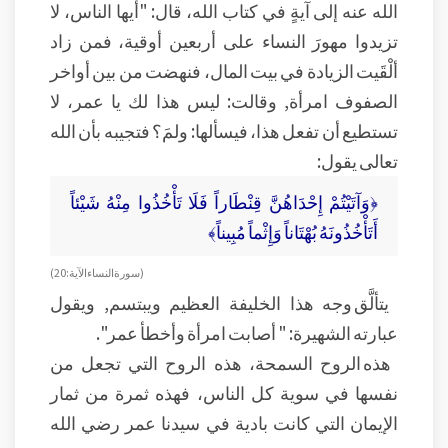
الله عنه إلى آيةٍ في كتاب الله، قال: "أيها الناس، لا
تزيدوا مهورَ النساء على أربعين أوقية، فمن زاد
ألْقَيت الزيادة في بيت المال، فنهضت من بين أواخر
الصفوف امرأة, وقالت: ليس هذا لك يا عمر، لا
تستطيع أن تفعل هذا، فيسألها: ولمَ؟ فتجيبه بأن الله
تعالى يقول:
﴿وَآتَيْتُمْ إِحْدَاهُنَّ قِنْطَاراً فَلَا تَأْخُذُوا مِنْهُ شَيْئاً
أَتَأْخُذُونَهُ بُهْتَاناً وَإِثْماً مُبِيناً﴾
( سورة النساء الآية :20)
يتألَّق وجه هذا الخليفة العظيم ويبتسم, ويقول
عبارته الشهيرة: " أصابت امرأة وأخطأ عمر".
هذه الروح السمحة، هذه الروح التي تجعل من
نفسها في سوية كل الناس، فهذه ثمرة من ثمار
الإيمان التي كانت بادية في سيدنا عمر رضي الله