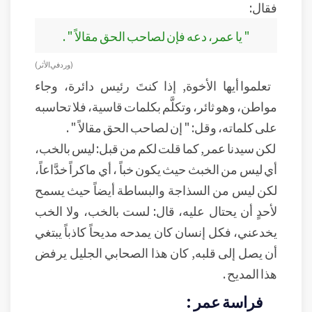
فقال:
" يا عمر، دعه فإن لصاحب الحق مقالاً " .
( ورد في الأثر)
تعلموا أيها الأخوة, إذا كنتَ رئيس دائرة، وجاء
مواطن، وهو ثائر، وتكلَّم بكلمات قاسية، فلا تحاسبه
على كلماته، وقل: " إن لصاحب الحق مقالاً " .
لكن سيدنا عمر, كما قلت لكم من قبل: ليس بالخب،
أي ليس من الخبث حيث يكون خباً ، أي ماكراً خدَّاعاً،
لكن ليس من السذاجة والبساطة أيضاً حيث يسمح
لأحدٍ أن يحتال عليه، قال: لست بالخب، ولا الخب
يخدعني، فكل إنسان كان يمدحه مديحاً كاذباً يبتغي
أن يصل إلى قلبه, كان هذا الصحابي الجليل يرفض
هذا المديح .
فراسة عمر :