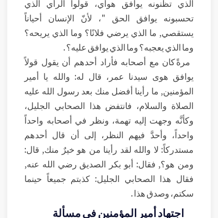
الذي تظنونه يوافق هواي، قولوا الرأي الذي
تحسبونه يوافق الحق "، لأنّ الإنسان أحياناً
يستقصي, ما الذي يرضي فلانًا؟ وما الذي يريحه؟
وما الذي يعجبه؟ وما الذي يوافق عليه؟ .
مرةً كان مع أصحابه فأراد أحدهم أن يقول قولاً
يوافق هوى سيدنا عمر، قال له: والله يا أمير
المؤمنين, ما رأينا أفضل منك بعد رسول الله عليه
الصلاة والسلام، فانتفض هذا الصحابي الجليل،
وكأنَّه وجهت إليه تهمة، ونظر في أصحابه واحداً
واحداً، وأحدَّ فيهم النظر، إلى أن قال أحدهم
مستدركاً: لا والله لقد رأينا من هو خيرٌ منك, قال:
ومن هو؟, فقال: أبو بكر الصديق رضي الله عنه,
فقال هذا الصحابي الجليل: كذبتم جميعاً حينما
سكتم، وصدق هذا .
اجتهاد أمير المؤمنين في مسألة