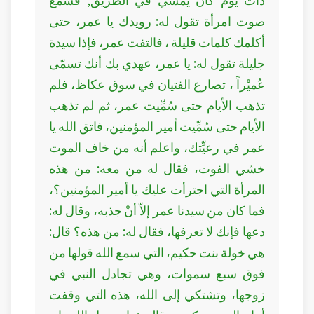
صوت امرأة تقول له: رويدك يا عمر، حتى
أكلمك كلمات قليلة ، فالتفت عمر، فإذا سيدة
جليلة تقول له: يا عمر، عهدي بك أنك تسمّى
عُميْراً ، تصارع الفتيان في سوق عكاظ، فلم
تذهب الأيام حتى سُمِّيت عمر، ثم لم تذهب
الأيام حتى سُمِّيت أمير المؤمنين، فاتق الله يا
عمر في رعيِّتك، واعلم أنه من خاف الموت
خشي الفوت، فقال له من معه: من هذه
المرأة التي اجترأت عليك يا أمير المؤمنين؟،
فما كان من سيدنا عمر إلاّ أنْ جذبه، وقال له:
دعها فإنك لا تعرفها، فقال له: من هذه؟ قال:
هي خولة بنت حكيم، التي سمع الله قولها من
فوق سبع سموات، وهي تجادل النبي في
زوجها، وتشتكي إلى الله، هذه التي وقفت