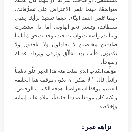
متواضعًا، حينما تلغي الاعتراض على تصرُّفاتك،
حينما تُلغي النقد البنَّاء، حينما تستبدّ برأيك ينتهي
سلطانك، وتسير نحو الهاوية، أما إذا استشرت
وسألت, وأصغيت واستنصحت، وجعلت حولك أناساً
صادقين مخلصين لا يجاملون ولا ينافقون ولا
يكذبون, فأنت بهذا تتألَّق وترقى ويزداد عملك
رسوخاً .
مؤلِّف الكتاب الذي نقلت منه هذا الخبر علَّق تعليقاً
رائعاً, قال: " لا يمكن أن يكون موقف هذا الخليفة
العظيم موقفاً استعراضياً، هدفه الكسب الرخيص،
ولكنه كان موقفاً صادقاً حقيقياً، أملاه عليه إيمانه
وإخلاصه " .
نزاهة عمر :