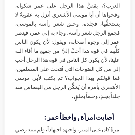
العرب؟، يقصُّ هذا الرجل على عمر شكواه،
وفحواها أن أبا موسى الأشعري أنزل به عقوبةً لا
يستحقُّها، فجلده، وحلق شعر رأسه بالموسى،
فجمع الرجل شعر رأسه، وجاء به إلى عمر، فينظر
عمر إلى وجوه أصحابه، ويقول: لأن يكون الناس
كلُّهم في قوة هذا أحبَّ إليَّ من جميع ما أفاء الله
علينا، لأن يكون كل الناس في قوة هذا الرجل أحب
إلي من كل الفتوحات التي فُتحت على المسلمين،
فما قولكم بهذا الجواب؟ ثم يكتب لأبي موسى
الأشعري يأمره أن يُمَكِّن الرجل من القِصاص منه
جلداً بجلدٍ، وحلقاً بحلقٍ .
أصابت امرأة , وأخطأ عمر :
مرةً كان على المنبر، واجتهد اجتهاداً، ولم ينتبه رضي