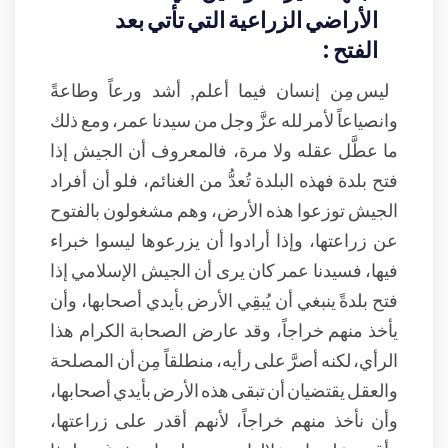
الأراضي الزراعية التي تأتي بعد
الفتح :
ليس مِن إنسان فيما أعلم, أشد ورعاً وطاعةً
وانصياعاً لأمر لله عزَّ وجل من سيدنا عمر، ومع ذلك
ما عطَّل عقله ولا مرة، فالمعروف أن الجيش إذا
فتح بلدة فهذه البلدة تُعدُّ من الغنائم، فلو أن أفراد
الجيش توزعوا هذه الأرض، وهم مشغولون بالفتوح
عن زراعتها، وإذا أرادوا أن يزرعوها ليسوا خبراء
فيها، فسيدنا عمر كان يرى أن الجيش الإسلامي إذا
فتح بلدةً ينبغي أن يُبقِي الأرض بأيدي أصحابها، وأن
يأخذ منهم خراجاً، وقد عارض الصحابة الكرام هذا
الرأي، لكنه أصرَّ على رأيه، منطلقاً مِن أن المصلحة
والعقل يقتضيان أن تبقى هذه الأرض بأيدي أصحابها،
وأن نأخذ منهم خراجاً، لأنهم أقدر على زراعتها،