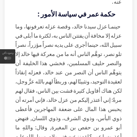
عنه .
حكمة عمر في سياسة الأمور :
حينمـا عزل سيدنا خالد، وقصة عزله تعرفونها، وما
عزله إلا مخافة أن يفتتن الناس به، لكثرة ما أبلى في
سبيل الله، حينما أجرى على يديه نصراً مؤزراً، نصراً
تلو نصر، توهَّم الناس أنه ما من معركة فيها خالد إلا
وضع داكن
والنصر حليف المسلمين، فخشي هذا الخليفة أن
يتوهَّم الناس أن النصر من عند خالد، فعزله إنقاذاً
لعقيدة التوحيد، وتثبيتًا لهم، وربطاً لهم بالله عزَّ وجل،
لكن هناك أقاويل كثيرة فشت بين الناس، فقال لهم
مرةً: إني أعتذر إليكم من عزل خالد، فإني أمرته أن
يحبس هذا المال على ضعفة المهاجرين فأعطى
ذوي البأس، وذوي الشرف، وذوي اللسان, فنهض
أبو عمرو بن حفص بن المغيرة, وقال: واللهِ ما
أعذرت يا عمر؟ لقد نزعت فتى ولاه رسول الله عليه