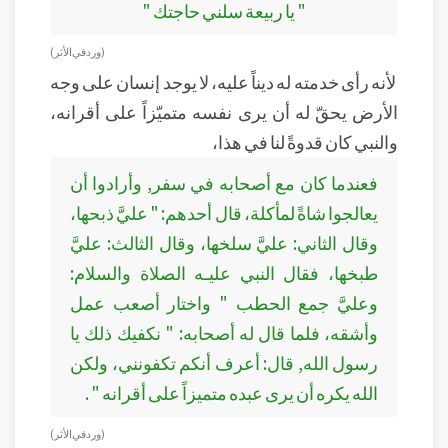
" يا ربيعة سلني حاجتك "
( ورد في الأثر)
لأنه رأى خدمته له ديناً عليه، لا يوجد إنسان على وجه
الأرض يحقّ له أن يرى نفسه متميّزاً على أقرانه،
والنبي كان قدوةً لنا في هذا،
فعندما كان مع أصحابه في سفر, وأرادوا أن
يعالجوا شاةً لمأكلة، قال أحدهم: " عليَّ ذبحها،
وقال الثاني: عليَّ سلخها، وقال الثالث: عليَّ
طبخها، فقال النبي عليـه الصلاة والسلام:
وعليَّ جمع الحطب " واختار أصعب عمل
وأشقه، فلما قال له أصحابه: " نكفيك ذلك يا
رسول الله, قال: أعرف أنكم تكفونني، ولكن
الله يكره أن يرى عبده متميزاً على أقرانه " .
( ورد في الأثر)