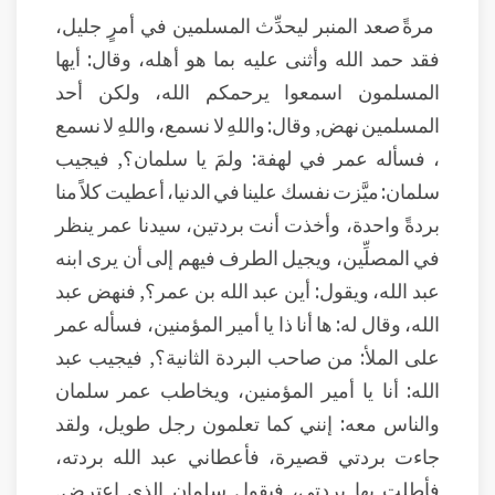
مرةً صعد المنبر ليحدِّث المسلمين في أمرٍ جليل،
فقد حمد الله وأثنى عليه بما هو أهله، وقال: أيها
المسلمون اسمعوا يرحمكم الله، ولكن أحد
المسلمين نهض, وقال: واللهِ لا نسمع، واللهِ لا نسمع
، فسأله عمر في لهفة: ولمَ يا سلمان؟, فيجيب
سلمان: ميَّزت نفسك علينا في الدنيا، أعطيت كلاً منا
بردةً واحدة، وأخذت أنت بردتين، سيدنا عمر ينظر
في المصلِّين، ويجيل الطرف فيهم إلى أن يرى ابنه
عبد الله، ويقول: أين عبد الله بن عمر؟, فنهض عبد
الله، وقال له: ها أنا ذا يا أمير المؤمنين، فسأله عمر
على الملأ: من صاحب البردة الثانية؟, فيجيب عبد
الله: أنا يا أمير المؤمنين، ويخاطب عمر سلمان
والناس معه: إنني كما تعلمون رجل طويل، ولقد
جاءت بردتي قصيرة، فأعطاني عبد الله بردته،
فأطلت بها بردتي، فيقول سلمان الذي اعترض,