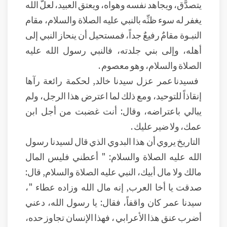
يتصدَّق، ويجاهد نفسه وهواه، ويعتق العبيد، لعلَّ الله
يغفر له سوء ظنِّه بالنبي عليه الصلاة والسلام، مقام
النبـوة مقامٌ رفيعٌ جداً، فمستحيل أن ينحاز النبي إلى
أهله، وإلى بني جلدته، فالنبي رسول الله عليه
الصلاة والسلام، وهو معصوم .
فسيدنا عمر عزل سيدنا خالد, لحكمة رائعة رآها
إنقاذاً للتوحيد، ومع ذلك لما اعترض هذا الرجل، ولم
يبالي باعتراضه، وقال: أنت غضبت من أجل ابن
عمك، ولا ضير عليك .
التاريخ يروي أن هذا البدوي الذي قال لسيدنا رسول
الله عليه الصلاة والسلام: " أعطني فليس المال
مالك ولا مال أبيك، النبي عليه الصلاة والسلام, قال:
صدقت يا أخا العرب, إنه مال الله وزاده عطاء "،
سيدنا عمر كان واقفاً، فقال: يا رسول الله، دعني
أضرب عنق هذا الأعرابي ، فهذا الإنسان تجاوز حده،