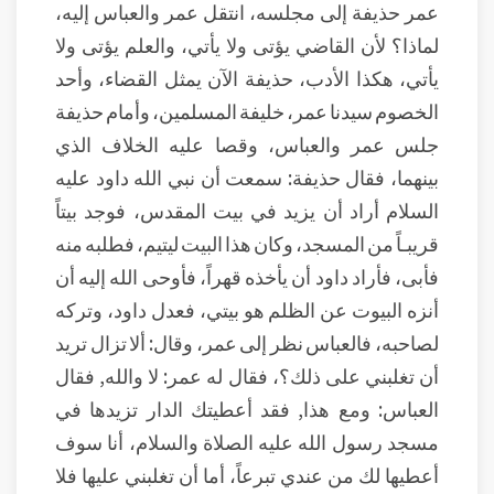
عمر حذيفة إلى مجلسه، انتقل عمر والعباس إليه،
لماذا؟ لأن القاضي يؤتى ولا يأتي، والعلم يؤتى ولا
يأتي، هكذا الأدب، حذيفة الآن يمثل القضاء، وأحد
الخصوم سيدنا عمر، خليفة المسلمين، وأمام حذيفة
جلس عمر والعباس، وقصا عليه الخلاف الذي
بينهما، فقال حذيفة: سمعت أن نبي الله داود عليه
السلام أراد أن يزيد في بيت المقدس، فوجد بيتاً
قريبـاً من المسجد، وكان هذا البيت ليتيم، فطلبه منه
فأبى، فأراد داود أن يأخذه قهراً، فأوحى الله إليه أن
أنزه البيوت عن الظلم هو بيتي، فعدل داود، وتركه
لصاحبه، فالعباس نظر إلى عمر، وقال: ألا تزال تريد
أن تغلبني على ذلك؟، فقال له عمر: لا والله, فقال
العباس: ومع هذا, فقد أعطيتك الدار تزيدها في
مسجد رسول الله عليه الصلاة والسلام، أنا سوف
أعطيها لك من عندي تبرعاً، أما أن تغلبني عليها فلا