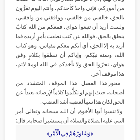
من أموركم، فإني واحدٌ كأحدكم، وأنتم اليوم تقرُّون
بالحق، خالفني من خالفني، ووافقني من وافقني،
ولست أريد أن تتبعوا هواي، فمعكم من الله كتابٌ
ينطق بالحق، فوالله لئن كنت نطقت بأمرٍ أريده فما
أريد به إلا الحق، أي أنكم معكم مقياس، وهو كتاب
الله، وسنة نبيّكم، وإياكم أن تنطقوا بكلامٍ وفق
هواي، تحرّوا الحق ولا تأخذكم في الله لومة لائم،
هذا موقف آخر .
محور هذا الفصل هذا الموقف المتشدد من
أصحابه، حيث إنهم لو تكلَّموا كلاماً لإرضائه بعيداً عن
الحق لكان هذا سبباً لغضبه أشد الغضب .
ولا تنسوا أيها الأخوة, أن الله سبحانه وتعالى أمر
النبي عليه الصلاة والسلام أن يستشير أصحابه, قال:
﴿وَشَاوِرْهُمْ فِي الْأَمْرِ﴾