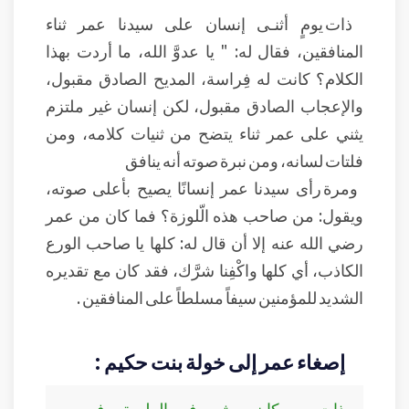
ذات يومٍ أثنـى إنسان على سيدنا عمر ثناء
المنافقين، فقال له: " يا عدوَّ الله، ما أردت بهذا
الكلام؟ كانت له فِراسة، المديح الصادق مقبول،
والإعجاب الصادق مقبول، لكن إنسان غير ملتزم
يثني على عمر ثناء يتضح من ثنيات كلامه، ومن
فلتات لسانه، ومن نبرة صوته أنه ينافق
ومرة رأى سيدنا عمر إنسانًا يصيح بأعلى صوته،
ويقول: من صاحب هذه الّلوزة؟ فما كان من عمر
رضي الله عنه إلا أن قال له: كلها يا صاحب الورع
الكاذب، أي كلها واكْفِنا شرَّك، فقد كان مع تقديره
الشديد للمؤمنين سيفاً مسلطاً على المنافقين .
إصغاء عمر إلى خولة بنت حكيم :
ذات يوم كان يمشي في الطريق, فسمع