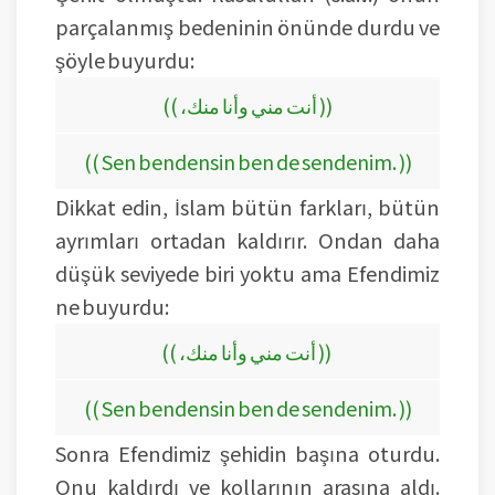
parçalanmış bedeninin önünde durdu ve
şöyle buyurdu:
(( ،أنت مني وأنا منك ))
(( Sen bendensin ben de sendenim. ))
Dikkat edin, İslam bütün farkları, bütün
ayrımları ortadan kaldırır. Ondan daha
düşük seviyede biri yoktu ama Efendimiz
ne buyurdu:
(( ،أنت مني وأنا منك ))
(( Sen bendensin ben de sendenim. ))
Sonra Efendimiz şehidin başına oturdu.
Onu kaldırdı ve kollarının arasına aldı.