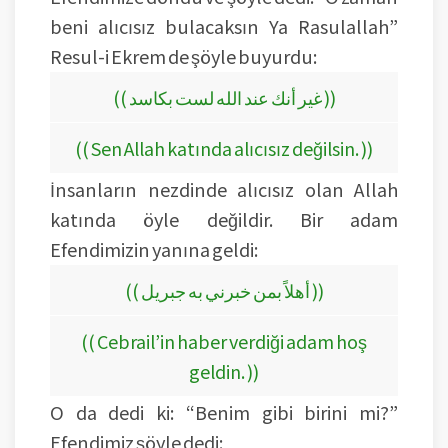
beni alıcısız bulacaksın Ya Rasulallah”
Resul-i Ekrem de şöyle buyurdu:
(( غير أنك عند الله لست بكاسد ))
(( Sen Allah katında alıcısız değilsin. ))
İnsanların nezdinde alıcısız olan Allah
katında öyle değildir. Bir adam
Efendimizin yanına geldi:
(( أهلاً بمن خبرني به جبريل ))
(( Cebrail’in haber verdiği adam hoş
geldin. ))
O da dedi ki: “Benim gibi birini mi?”
Efendimiz şöyle dedi: