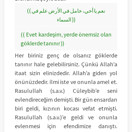
(( نعم يا أخي، خامل في الأرض علم في
السماء ))
(( Evet kardeşim, yerde önemsiz olan
göklerde tanınır ))
Her biriniz genç de olsanız göklerde
tanınır hale gelebilirsiniz. Çünkü Allah’a
itaat sizin elinizdedir. Allah’a giden yol
önünüzdedir. İlmi iste ve onunla amel et.
Rasulullah (s.a.v.) Cüleybib’e seni
evlendireceğim demişti. Bir gün ensardan
biri geldi, kızının kocası vefat etmişti.
Rasulullah (s.a.v.)’e geldi ve onunla
evlenmesi için efendimize danıştı.