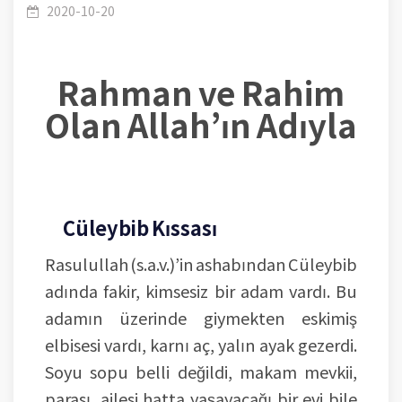
2020-10-20
Rahman ve Rahim
Olan Allah’ın Adıyla
Cüleybib Kıssası
Rasulullah (s.a.v.)’in ashabından Cüleybib
adında fakir, kimsesiz bir adam vardı. Bu
adamın üzerinde giymekten eskimiş
elbisesi vardı, karnı aç, yalın ayak gezerdi.
Soyu sopu belli değildi, makam mevkii,
parası, ailesi hatta yaşayacağı bir evi bile