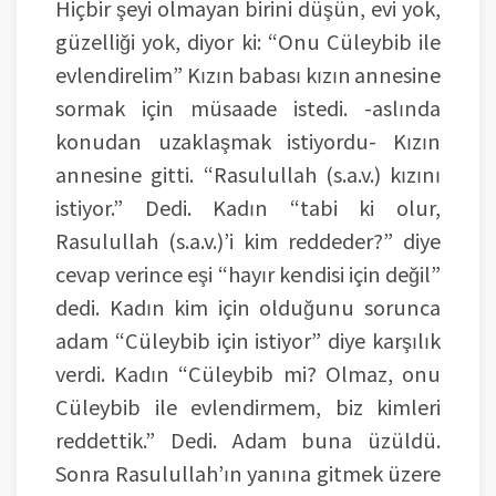
Hiçbir şeyi olmayan birini düşün, evi yok,
güzelliği yok, diyor ki: “Onu Cüleybib ile
evlendirelim” Kızın babası kızın annesine
sormak için müsaade istedi. -aslında
konudan uzaklaşmak istiyordu- Kızın
annesine gitti. “Rasulullah (s.a.v.) kızını
istiyor.” Dedi. Kadın “tabi ki olur,
Rasulullah (s.a.v.)’i kim reddeder?” diye
cevap verince eşi “hayır kendisi için değil”
dedi. Kadın kim için olduğunu sorunca
adam “Cüleybib için istiyor” diye karşılık
verdi. Kadın “Cüleybib mi? Olmaz, onu
Cüleybib ile evlendirmem, biz kimleri
reddettik.” Dedi. Adam buna üzüldü.
Sonra Rasulullah’ın yanına gitmek üzere