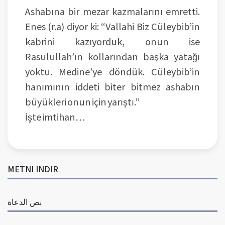
Ashabına bir mezar kazmalarını emretti.
Enes (r.a) diyor ki: “Vallahi Biz Cüleybib’in
kabrini kazıyorduk, onun ise
Rasulullah’ın kollarından başka yatağı
yoktu. Medine’ye döndük. Cüleybib’in
hanımının iddeti biter bitmez ashabın
büyükleri onun için yarıştı.”
İşte imtihan…
METNI INDIR
نص الدعاة