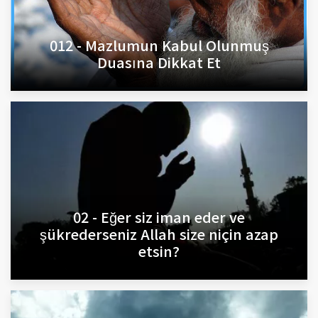
012 - Mazlumun Kabul Olunmuş
Duasına Dikkat Et
02 - Eğer siz iman eder ve
şükrederseniz Allah size niçin azap
etsin?