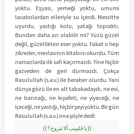
yoktu. Eşyası, yemeği yoktu, umumi
lavabolardan elleriyle su içerdi. Mescitte
uyurdu, yastığı kolu, yatağı topraktı.
Bundan daha azı olabilir mi? Yüzü güzel
değil, güzellikten eser yoktu. Fakat o hep
zikreder, mevlasının kitabını okurdu. Tüm
namazlarda ilk safı kaçırmazdı. Yine hiçbir
gazveden de geri durmazdı. Çokça
Rasulullah (s.a.v.) ile beraber olurdu. Yani
dünya gözü ile en alt tabakadaydı, ne evi,
ne barınağı, ne kıyafeti, ne yiyeceği, ne
içeceği, ne yastığı, hiçbir şeyi yoktu. Bir gün
Rasulullah (s.a.v.) ona şöyle dedi:
(( يا جُليبيب ألا تتزوج؟ ))