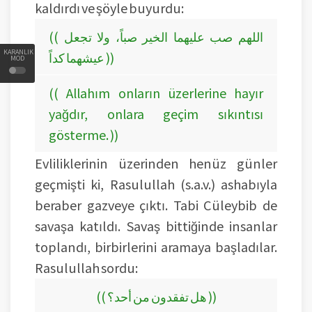
kaldırdı ve şöyle buyurdu:
(( اللهم صب عليهما الخير صباً، ولا تجعل
KARANLIK
عيشهما كداً ))
MOD
(( Allahım onların üzerlerine hayır
yağdır, onlara geçim sıkıntısı
gösterme. ))
Evliliklerinin üzerinden henüz günler
geçmişti ki, Rasulullah (s.a.v.) ashabıyla
beraber gazveye çıktı. Tabi Cüleybib de
savaşa katıldı. Savaş bittiğinde insanlar
toplandı, birbirlerini aramaya başladılar.
Rasulullah sordu:
(( هل تفقدون من أحد؟ ))