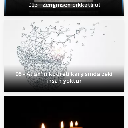
013 - Zenginsen dikkatli ol
05 - Allah’ın kudreti karşısında zeki
insan yoktur