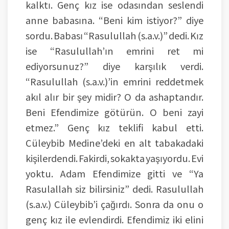
kalktı. Genç kız ise odasından seslendi
anne babasına. “Beni kim istiyor?” diye
sordu. Babası “Rasulullah (s.a.v.)” dedi. Kız
ise “Rasulullah’ın emrini ret mi
ediyorsunuz?” diye karşılık verdi.
“Rasulullah (s.a.v.)’in emrini reddetmek
akıl alır bir şey midir? O da ashaptandır.
Beni Efendimize götürün. O beni zayi
etmez.” Genç kız teklifi kabul etti.
Cüleybib Medine’deki en alt tabakadaki
kişilerdendi. Fakirdi, sokakta yaşıyordu. Evi
yoktu. Adam Efendimize gitti ve “Ya
Rasulallah siz bilirsiniz” dedi. Rasulullah
(s.a.v.) Cüleybib’i çağırdı. Sonra da onu o
genç kız ile evlendirdi. Efendimiz iki elini