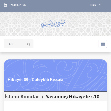
09-08-2026
Türk
Hikaye: 09 - Cüleybib Kıssası
İslami Konular
/
10.Yaşanmış Hikayeler