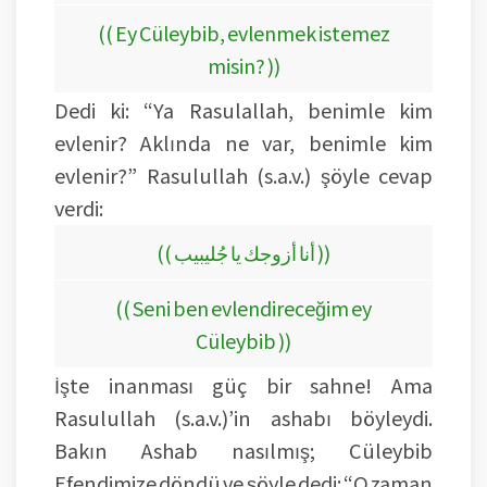
(( Ey Cüleybib, evlenmek istemez
misin? ))
Dedi ki: “Ya Rasulallah, benimle kim
evlenir? Aklında ne var, benimle kim
evlenir?” Rasulullah (s.a.v.) şöyle cevap
verdi:
(( أنا أزوجك يا جُليبيب ))
(( Seni ben evlendireceğim ey
Cüleybib ))
İşte inanması güç bir sahne! Ama
Rasulullah (s.a.v.)’in ashabı böyleydi.
Bakın Ashab nasılmış; Cüleybib
Efendimize döndü ve şöyle dedi: “O zaman