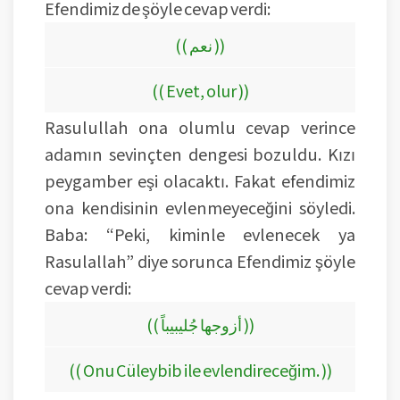
Efendimiz de şöyle cevap verdi:
(( نعم ))
(( Evet, olur ))
Rasulullah ona olumlu cevap verince
adamın sevinçten dengesi bozuldu. Kızı
peygamber eşi olacaktı. Fakat efendimiz
ona kendisinin evlenmeyeceğini söyledi.
Baba: “Peki, kiminle evlenecek ya
Rasulallah” diye sorunca Efendimiz şöyle
cevap verdi:
(( أزوجها جُليبيباً ))
(( Onu Cüleybib ile evlendireceğim. ))