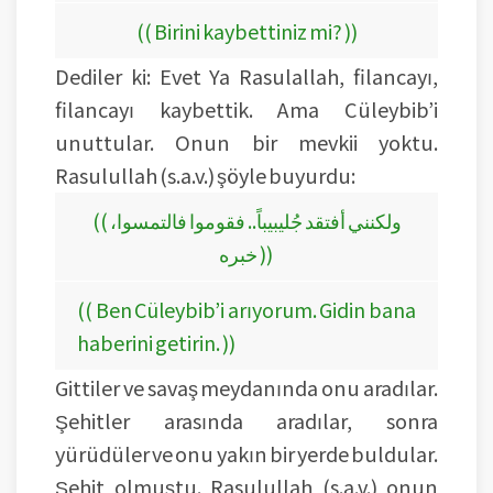
(( Birini kaybettiniz mi? ))
Dediler ki: Evet Ya Rasulallah, filancayı,
filancayı kaybettik. Ama Cüleybib’i
unuttular. Onun bir mevkii yoktu.
Rasulullah (s.a.v.) şöyle buyurdu:
((
،ولكنني أفتقد جُليبيباً.. فقوموا فالتمسوا
خبره ))
(( Ben Cüleybib’i arıyorum. Gidin bana
haberini getirin. ))
Gittiler ve savaş meydanında onu aradılar.
Şehitler arasında aradılar, sonra
yürüdüler ve onu yakın bir yerde buldular.
Şehit olmuştu. Rasulullah (s.a.v.) onun