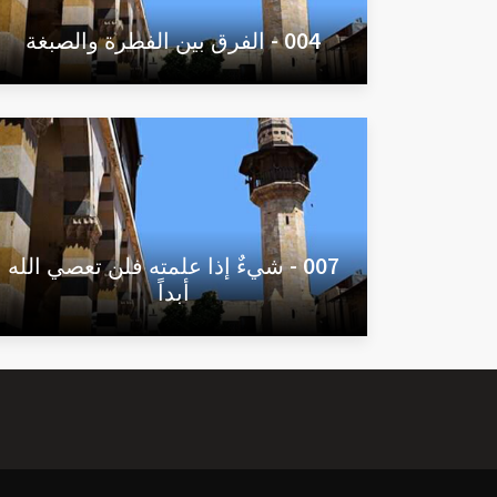
004 - الفرق بين الفطرة والصبغة
007 - شيءٌ إذا علمته فلن تعصي الله
أبداً