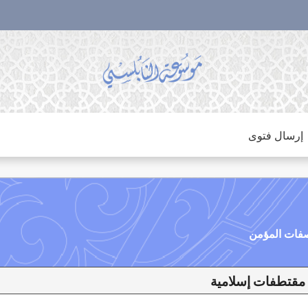
إرسال فتوى
مية