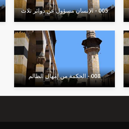
005 - الإنسان مسؤول عن دوائر ثلاث
008 - الحكمة من إمهال الظالم