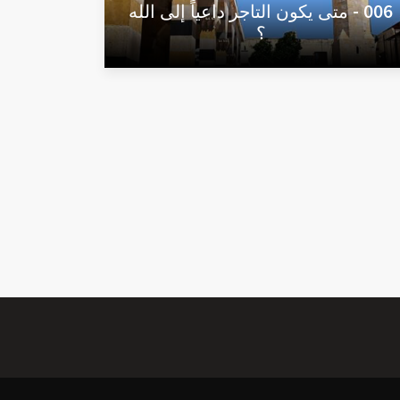
006 - متى يكون التاجر داعياً إلى الله
؟