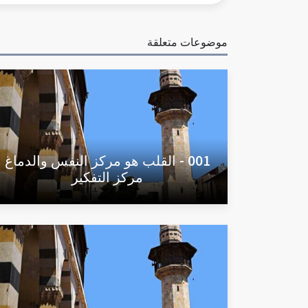
موضوعات متعلقة
001 - القلب هو مركز النفس والدماغ
مركز التفكير