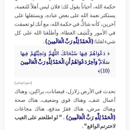
حكمة الله، أحياناً يقول لك: فلان ليس أهلاً للنعمة،
يستكثر نعمة الله على بعض عباده، ويستقلها على
آخرين، كأنه شاكُّ في حكمة الله، مع أنك لو تعمقت
في الأمور وكُشِف الغطاء، وأطلَعَنا الله على كل
شيء لقلنا:
(الْحَمْدُ لِلَّهِ رَبِّ الْعَالَمِينَ)
.
﴿ دَعْوَاهُمْ فِيهَا سُبْحَانَكَ اللَّهُمَّ وَتَحِيَّتُهُمْ فِيهَا
سَلَامٌ
ۚ وَآخِرُ دَعْوَاهُمْ أَنِ الْحَمْدُ لِلَّهِ رَبِّ الْعَالَمِينَ
(10)﴾
[ سورة يونس ]
تحدث في الأرض زلازل، فيضانات، براكين، وهناك
أعمال عنف، وهناك قوي وضعيف، هناك صحة
وهناك مرض، هناك فقرٌ مدقع، هناك مجاعات
(الْحَمْدُ لِلَّهِ رَبِّ الْعَالَمِينَ)
،
" لو اطلعتم على الغيب
لاخترتم الواقع"
.