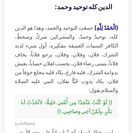
الدين كله توحيد وحمد:
(الْحَمْدُ لِلَّهِ)
جمعَت التوحيد والحمد، وهذا هو الدين
كله، توحيدٌ وحمدٌ، والمشركين شركٌ وسخطٌ،
الكافر السمات العميقة بتفكيره، أول شيء لديه
الشرك، فلان، وفلان، وفلان، يرجو فلاناً، يخاف
فلاناً، يتمنى رضاء فلان، يحسب لفلان حساباً، يعيش
بدوامة الشرك، قلبه فارغ، يكاد قلبه ينخلع خوفاً من
فلان، يكاد يذوب حُبَّاً بفلان، النبي عليه الصلاة
والسلام يقول:
(( لَوْ كُنْتُ مُتَّخِذًا مِن أُمَّتي خَلِيلًا، لاتَّخَذْتُ أبا
بَكْرٍ، ولَكِنْ أخِي وصاحِبِي. ))
[ صحيح البخاري ]
ليس هناك إنسان أحبَّ إنساناً على وجه الأرض،