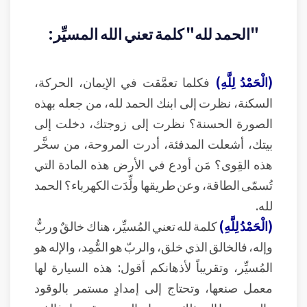
"الحمد لله" كلمة تعني الله المسيِّر:
(الْحَمْدُ لِلَّهِ)
فكلما تعمَّقت في الإيمان، الحركة،
السكنة، نظرت إلى ابنك الحمد لله، من جعله بهذه
الصورة الحسنة؟ نظرت إلى زوجتك، دخلت إلى
بيتك، أشعلت المدفئة، أدرت المروحة، من سخَّر
هذه القِوى؟ مَن أودع في الأرض هذه المادة التي
تُسمّى الطاقة، وعن طريقها ولِّدَت الكهرباء؟ الحمد
لله.
(الْحَمْدُ لِلَّهِ)
كلمة لله تعني المُسيِّر، هناك خالقٌ وربٌّ
وإله، فالخالق الذي خلق، والربّ هو المُّمِد، والإله هو
المُسيِّر، وتقريباً لأذهانكم أقول: هذه السيارة لها
معمل صنعها، وتحتاج إلى إمدادٍ مستمر بالوقود