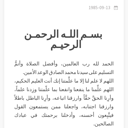
والتوحيد
1985-09-13
بسـم اللـه الرحمـن
الرحيـم
الحمد لله رب العالمين، وأفضل الصلاة وأتمُّ
التسليم على سيدنا محمد الصادق الوعد الأمين.
اللهم لا علم لنا إلا ما علَّمتنا إنك أنت العليم الحكيم،
اللهم علِّمنا ما ينفعنا وانفعنا بما علّمتنا وزِدنا علماً،
وأرِنا الحقَّ حقَّاً وارزقنا اتباعه، وأرِنا الباطل باطلاً
وارزقنا اجتنابه، واجعلنا ممن يستمعون القول
فيتَّبِعون أحسنه، وأدخلنا برحمتك في عبادك
الصالحين.