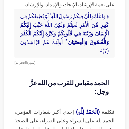
على نعمة الإرشاد، الإيجاد، والإمداد، والإرشاد.
﴿ وَاعْلَمُوا أَنَّ فِيكُمْ رَسُولَ اللَّهِ ۚ لَوْ يُطِيعُكُمْ فِي
كَثِيرٍ مِّنَ الْأَمْرِ لَعَنِتُّمْ وَلَٰكِنَّ اللَّهَ
حَبَّبَ إِلَيْكُمُ
الْإِيمَانَ وَزَيَّنَهُ فِي قُلُوبِكُمْ وَكَرَّهَ إِلَيْكُمُ الْكُفْرَ
وَالْفُسُوقَ وَالْعِصْيَانَ ۚ
أُولَٰئِكَ هُمُ الرَّاشِدُونَ
(7)﴾
[ سورة الحجرات ]
الحمد مقياس للقرب من الله عزَّ
وجل:
فكلمة
(الْحَمْدُ لِلَّهِ)
إحدى أكبر شعارات المؤمن،
الحمد لله على السراء وعلى الضراء، على الصحة
وعلى المرض، على إقبال الدنيا وعلى إدبارها، على