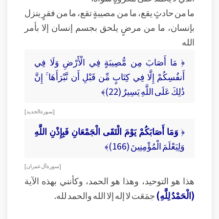
ما من حادثٍ يقع، ما من مصيبةٍ تقع، ما من فقرٍ ينزل
بإنسان، ما من مرضٍ يلحق بجسم إنسان إلا بأمر
الله
﴿ مَا أَصَابَ مِن مُّصِيبَةٍ فِي الْأَرْضِ وَلَا فِي
أَنفُسِكُمْ إِلَّا فِي كِتَابٍ مِّن قَبْلِ أَن نَّبْرَأَهَا ۚ إِنَّ
ذَٰلِكَ عَلَى اللَّهِ يَسِيرٌ (22)﴾
[ سورة الحديد ]
﴿
وَمَا أَصَابَكُمْ يَوْمَ الْتَقَى الْجَمْعَانِ فَبِإِذْنِ اللَّهِ
وَلِيَعْلَمَ الْمُؤْمِنِينَ (166)﴾
[ سورة آل عمران ]
هذا هو التوحيد، وهذا هو الحمد، وكأنني بهذه الآية
(الْحَمْدُ لِلَّهِ)
جمَعَت لا إله إلا الله والحمد لله.