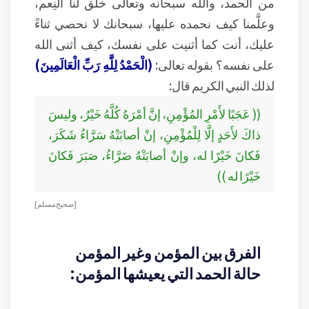
من الحمد، والله سبحانه وتعالى خلق لنا النِعم،
وعلَّمنا كيف نحمده عليها، سبحانك لا نحصي ثناءً
عليك، أنت كما أثنيت على نفسك، كيف أثنى الله
على نفسه؟ بقوله تعالى:
(الْحَمْدُ لِلَّهِ رَبِّ الْعَالَمِينَ)
لذلك النبي الكريم قال:
(( عَجَبًا لأَمْرِ المُؤْمِنِ، إنَّ أمْرَهُ كُلَّهُ خَيْرٌ، وليسَ
ذاكَ لأَحَدٍ إلَّا لِلْمُؤْمِنِ، إنْ أصابَتْهُ سَرَّاءُ شَكَرَ،
فَكانَ خَيْرًا له، وإنْ أصابَتْهُ ضَرَّاءُ، صَبَرَ فَكانَ
خَيْرًا له ))
[ صحيح مسلم ]
الفرق بين المؤمن وغير المؤمن
حالة الحمد التي يعيشها المؤمن: