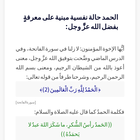
الحمد حالة نفسية مبنية على معرفةٍ
بفضل الله عزَّ وجل:
أيُّها الإخوة المؤمنون: لا زلنا في سورة الفاتحة، وفي
الدرس الماضي وضَّحت بتوفيق الله عزَّ وجل، معنى
أعوذ بالله من الشيطان الرجيم، ومعنى بسم الله
الرحمن الرحيم، وشرحنا طرفاً من قوله تعالى:
﴿ الْحَمْدُ لِلَّهِ رَبِّ الْعَالَمِينَ (2)﴾
[ سورة الفاتحة ]
فكلمة الحمدُ كما قال عليه الصلاة والسلام:
(( الحَمدُ رأسُ الشُّكرِ، ما شَكَرَ اللهَ عبدٌ لا
يَحمَدُهُ ))