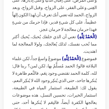
الغِنى وعلى الفقر، على الزواج، وقبل الزواج، وبعد
الزواج، الحمد لله تعني أنك تعرف أن لهذا الكون إلهاً
عظيماً، على كل شيءٍ قدير، فإذا حرمك من شيءٍ
فهذا حرمان معالجة لا حرمان عجز.
(الْحَمْدُ لِلَّهِ)
تعني أن الذي خلقك يُحبك، يُحبك أكثر
مما تُحب نفسك، لذلك يُعالجك، ولولا المعالجة لما
اهتديت.
فموضوع
(الْحَمْدُ لِلَّهِ)
موضوعٌ واسعٌ جداً، لكن علماء
البلاغة قالوا: الحمد مُسلَّمٌ بها، لكن لمن؟ ربنا قال:
لله، كلمة الحمد تقتضي وجود نِعَم، فالنِّعم ظاهرة لا
يُنكرها جاحد، حتى الذي يُنكِر وجود الله لا يُنكِر النعم،
يقول لك: الطبيعة، استثمار المياه في الطبيعة،
استثمار الخيرات، تحسين النسل، هذه موضوعات
يعالجها الكفرة أيضاً، فالنِعَم لا يُنكرها أحد، حتى