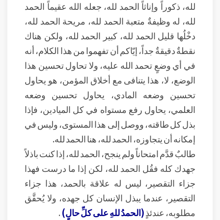
لله، ذكوراً وإناثاً الحمد لله، جعله الله عقيماً الحمد
لله، له وظيفةٌ متعبة الحمد لله، مريحة الحمد لله،
دخْلُها قليل الحمد لله، كبير الحمد لله، ولكن هناك
نقطةٌ دقيقةٌ جداً، إيّاكم أن تفهموا من هذا الكلام، أنه
في أي وضعٍ تحمد الله عليه، ولا تحاول تحسين هذا
الوضع، لا، هذا يتنافى مع أخلاق المؤمن، هو يحاول
تحسين وضعه المادي، يحاول تحسين وضعه
العلمي، يحاول رفع مستواه في كل الميادين، فإذا
بذل كل طاقته، ووصل إلى هذا المستوى، وليس في
إمكانه أن يتجاوزه، الحمد لله، هنا الحمد لله.
طالبٌ قدَّم امتحاناً ولم ينجح، الحمد لله، إذا كنت باذلاً
جهدك كله فقُل الحمد لله، لكن إذا ما درست فهذا
جزاء التقصير، ليس له علاقة بالحمد، هذا جزاء
التقصير، عندما يبذل الإنسان كل جهده، ولا يُحقَّق
مطلوبه، عندئذٍ
(الحمدُ للهِ على كلِّ حالٍ)
.