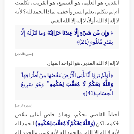
القدير، هو العليم، هو السميع، هو القريب، تكلمت
أم لم تتكلم، يعلم السر وأخفى، لماذا الحمد لله؟ لأنه
لا إله إلا الله أولاً، لا إله إلا الله الغني.
﴿
وَإِن مِّن شَيْءٍ إِلَّا عِندَنَا خَزَائِنُهُ
وَمَا نُنَزِّلُهُ إِلَّا
بِقَدَرٍ مَّعْلُومٍ (21)﴾
[ سورة الحجر ]
لا إله إلا الله القدير، هو الواحد القهار.
﴿ أَوَلَمْ يَرَوْا أَنَّا نَأْتِي الْأَرْضَ نَنقُصُهَا مِنْ أَطْرَافِهَا ۚ
وَاللَّهُ يَحْكُمُ لَا مُعَقِّبَ لِحُكْمِهِ ۚ
وَهُوَ سَرِيعُ
الْحِسَابِ(41)﴾
[ سورة الرعد ]
أحياناً القاضي يحكُم، وهناك قاض أعلى ينقُض
حُكمه، لكن
(وَاللَّهُ يَحْكُمُ لَا مُعَقِّبَ لِحُكْمِهِ)
الحمد لله
لأنه لا إله إلا الله، والحمد لله لأنه غني، والحمد لله