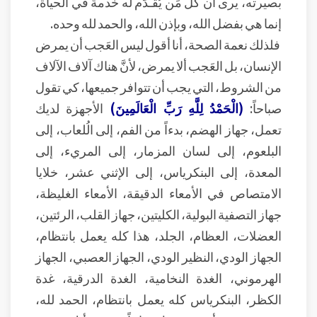
بصيرته، يرى أن كل مَن يُقـدِّم له خدمةً في الحياة،
إنما هي بفضل الله، وبإذن الله، والحمد لله وحده.
فلذلك نعمة الصحة، أنا أقول ليس العَجب أن يمرض
الإنسان، بل العَجب ألا يمرض، لأنَّ هناك آلاف الآلاف
من الشروط، التي يجب أن تتوافر جميعها، كي تقول
صباحاً:
(الْحَمْدُ لِلَّهِ رَبِّ الْعَالَمِينَ)
الأجهزة لديك
تعمل، جهاز الهضم، بدءاً من الفم، إلى الُلعاب، إلى
البلعوم، إلى لسان المزمار، إلى المريء، إلى
المعدة، إلى البنكرياس، إلى الإثني عشر، خلايا
الامتصاص في الأمعاء الدقيقة، الأمعاء الغليظة،
جهاز التصفية البولية، الكليتين، جهاز القلب، الرئتين،
العضلات، العظام، الجلد، هذا كله يعمل بانتظام،
الجهاز الودي، النظير الودي، الجهاز العصبي، الجهاز
الهرموني، الغدة النخامية، الغدة الدرقية، غدة
الكظر، البنكرياس كله يعمل بانتظام، الحمد لله،