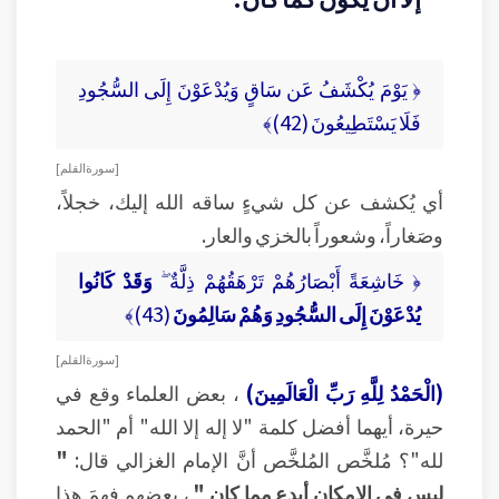
﴿ يَوْمَ يُكْشَفُ عَن سَاقٍ وَيُدْعَوْنَ إِلَى السُّجُودِ
فَلَا يَسْتَطِيعُونَ (42)﴾
[ سورة القلم ]
أي يُكشف عن كل شيءٍ ساقه الله إليك، خجلاً،
وصَغاراً، وشعوراً بالخزي والعار.
﴿ خَاشِعَةً أَبْصَارُهُمْ تَرْهَقُهُمْ ذِلَّةٌ ۖ
وَقَدْ كَانُوا
يُدْعَوْنَ إِلَى السُّجُودِ وَهُمْ سَالِمُونَ
(43)﴾
[ سورة القلم ]
(الْحَمْدُ لِلَّهِ رَبِّ الْعَالَمِينَ)
، بعض العلماء وقع في
حيرة، أيهما أفضل كلمة "لا إله إلا الله" أم "الحمد
لله"؟ مُلخَّص المُلخَّص أنَّ الإمام الغزالي قال:
"
ليس في الإمكان أبدع مما كان "
، بعضهم فهِمَ هذا