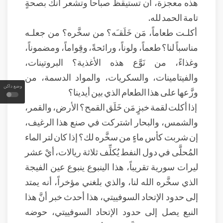
هذه معجزة، أن تستيقظ صباحاً وتشعر أنك بصحةٍ
تامة الحمد لله.
أكلـت طعاماً، مَن خَلَقـَه؟ من سخَّره؟ من جعلـه
مناسباً لنا؟ طعماً، ولوناً، ورائحةً، وقِواماً، ومضموناً،
وغذاءً، من نَوَّع هذه الأغذية؟ البروتينات،
والفيتامينات، والسكريات، والمواد الدسمة، من
وضع داكن
وزَّعها على هذا الطعام الذي بين أيدينا؟
إذا أكلت لقمة خبزٍ مَن خَلَق القمح؟ الأرض، والقمر،
والشمس، والبحار اشتركت في صنع هذا الرغيف،
إن شربت كأس ماءٍ من سخَّره لك؟ إذا كان لتر الماء
المُحلَّى في دول النفط يُكلِّف ثلاثة ريالات، أيْ عشر
ليرات سورية تقريباً، هذا الينبوع ينبوع عين الفيجة
الذي سخَّره الله لنا، والذي بلغني مؤخراً، أنه يمتد
إلى حدود الإتحاد السوفييتي، هذا أحدث خبر أنَّ هذا
النبع يصل إلى حدود الإتحاد السوفييتي، حوضه