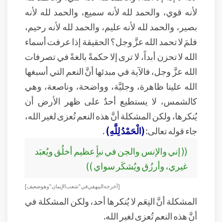
لأنه قوي، والحمد لله لأنه سميع، والحمد لله لأنه
بصير، والحمد لله لأنه عليم، والحمد لله لأنه رحيم،
فلمَ لا تحمد الله عزَّ وجل؟ الحقيقة إذا عرفت أسماء
الله لا تحزن أبداً، لا ترى إلا حكمةً بالغةً في تصرفات
الله عزَّ وجل، فالآية في مبدئها أنَّ النعم التي أسبغها
الله علينا ظاهرة، وجليَّة، وواضحة، وناصعة، وهي
كالشمس، لا يستطيع أحدٌ على ظهر الأرض أن
يُنكرها، ولكن المشكلة أنَّ هذه النعم تُعزى لغير الله،
جاء قوله تعالى:
(الْحَمْدُ لِلَّهِ)
.
(( إني والإنس والجن في نبأٍ عظيم أخلُق ويُعبَد
غيري، وأرزُق ويُشكَر سواي ))
[ أخرجه البيهقي في "شعب الإيمان" وهو ضعيف ]
المشكلة أنَّ النِعَم لا يُنكرها أحد، ولكن المشكلة في
أنَّ هذه النعم تُعزى لغير الله.