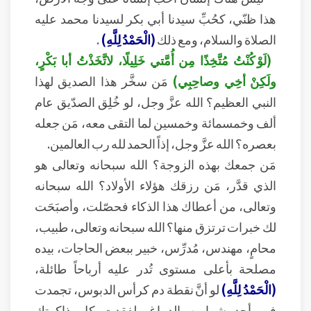
هذا ظنّي، كحُبِّ سيدنا أبي بكر لسيدنا محمد عليه
الصلاة والسلام، ومع ذلك
(الْحَمْدُ لِلَّهِ)
.
(لَوْ كُنْتُ مُتَّخِذًا مِن أُمَّتي خَلِيلًا، لاتَّخَذْتُ أبا بَكْرٍ،
ولَكِنْ أخِي وصاحِبِي)
مَن سخَّر هذا الصديق لهذا
النبي العظيم؟ الله عزَّ وجل، لو خُلِق الصدّيق عام
ألف وخمسمائة وخمسين لما التقى معه، مَن جعله
بعصره؟ الله عزَّ وجل، إذاً الحمد لله رب العالمين.
مَن جمعك بهذه الزوجة؟ الله سبحانه وتعالى هو
الذي قدَّر، مَن رزقك هؤلاء الأولاد؟ الله سبحانه
وتعالى، من أعطاك هذا الذكاء فحصّلت، وأصبَحَت
لك خبرات ترتزق منها؟ الله سبحانه وتعالى، طبيب،
محامٍ، مهندس، مُدرِّس، خبير ببعض الحاجات، بيده
مصلحة بأعلى مستوى تُدر عليه أرباحاً طائلة،
(الْحَمْدُ لِلَّهِ)
لو أنَّ نقطة دم كرأس الدبوس، تجمدت
في أحد شرايين الدماغ، لفقدت كل ذاكرتك