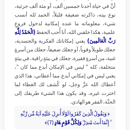
أنَّ في حياة أحدنا خمسين ألف، أو مئة ألف جزئية،
نوع بيته، ذاكرته ضعيفة قليلاً، الحمد لله أنسب
شيء، معلوماته ما عنده إمكانية لدخول فروعٍ
علمية، هكذا خلقني الله، أنا أُحب الحفظ
(الْحَمْدُ لِلَّهِ
رَبِّ الْعَالَمِينَ)
يعني إمكاناتك الفكرية والجسدية،
جعلك طويلاً وقوياً، أو جعلك ضعيفاً، جعلك من أسرةٍ
غنية، من أسرةٍ فقيرة، جعلك في بيئةٍ راقية، في بيئةٍ
متخلفة، كله " ليس في الإمكان أبدع مما كان "،
يعني ليس في إمكاني أبدع مما أعطاني، هذا الذي
أعطاك الله عزَّ وجل، لو كُشف لك الغطاء لما
اخترت غيره، وقد يكون هذا الشيء طريقك إلى
الجنَّة، الفقر هو الهادي.
﴿ وَيَقُولُ الَّذِينَ كَفَرُوا لَوْلَا أُنزِلَ عَلَيْهِ آيَةٌ مِّن رَّبِّهِ
ۗ إِنَّمَا أَنتَ مُنذِرٌ ۖ
وَلِكُلِّ قَوْمٍ هَادٍ
(7)﴾