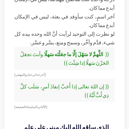
أبدع مما كان.
آخر اسمٍ، كنت سأوفد في بعثة، ليس في الإمكان
أبدع مما كان.
لو نظرت إلى التوحيد لرأيت أنَّ الله وحده بيده كل
شيء، قدَّم وأخَّر، وسمح ومنع، يسَّر وعسَّر.
((
اللَّهمَّ لا سَهْلَ إلَّا ما جعَلْتَه سَهلًا
وأنتَ تجعَلُ
الحَزْنَ سَهلًا إذا شِئْتَ ))
[ أخرجه ابن حبان والبيهقي ]
(( إن اللهَ تعالى إذا أَحَبَّ إنفاذَ أمرٍ، سَلَب كلَّ
ذِي لُبٍّ لُبَّهُ ))
[ الألباني السلسلة الضعيفة ]
الذي ساقه الله إليك مبني على علم