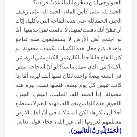
الجيولوجي! مَن سخَّره لنا ماءٌ عذبٌ فرات؟
الحمد لله على كأس الماء، الحمد لله على رغيف
الخبز، الحمد لله على هذه التفاحة التي تأكلها، إيّاك
أن تظنّ أنك دفعت ثمنهـا، لا، دفعت ثمن خدمتها، أمّا
لو اجتمع أهل الأرض لا يستطيعون صنع تفاحةٍ
واحدة، مَن جعل هذه الكميات بكميات معقولة، لو
كان التفاح قليلاً جداً، لكان ثمن الكيلو مئتي ليرة، مَن
يأكله؟ مَن الذي عمل تناسباً؟ لو أنَّ الدجاجة تبيض
في السنة بيضةً واحدة لكان ثمنها ألف ليرة، أمّا إذا
كانت تبيض كل يوم بيضة، فثمنها نصف ليرة هذه
معقولة، إذاً الحمد لله، الحليب، البيض، الجبن،
اللحوم، هذه كلها من نِعَم الله، فهذه النِعَم لا يستطيع
أحدٌ أن ينكرها، لكن المشكلة في أنَّ أهل الأرض
معظمهم يُعزونها إلى غير الله، فجاء قوله تعالى:
(الْحَمْدُ لِلَّهِ رَبِّ الْعَالَمِينَ)
.