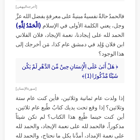
[ أخرجه البيهقي ]
فالحمدُ حالةٌ نفسيةٌ مبنيةٌ على معرفةٍ بفضل الله عزَّ
وجل، يعني الكلمة الأولى في الإسلام
(الْحَمْدُ لِلَّهِ)
الحمد لله على إيجادنا، نعمة الإيجاد، فلان الفلاني
ابن فلان وُلِد في دمشق عام كذا، مَن أخرجك إلى
هذا الوجود؟
﴿ هَلْ أَتَىٰ عَلَى الْإِنسَانِ حِينٌ مِّنَ الدَّهْرِ لَمْ يَكُن
شَيْئًا مَّذْكُورًا (1)﴾
[ سورة الإنسان ]
إذا ولدت عام ثمانية وثلاثين، فأين كنت عام ستة
وثلاثين؟ إذا وقع تحت يديك كتابٌ طُبع عام ثلاثين،
أين كنت حينما طُبِع هذا الكتاب؟ لم تكن شيئاً
مذكوراً، فالحمد لله على نعمة الإيجاد، والحمد لله
على نعمة الإمداد، أمدَّنا بكل ما نحتاج، والحمد لله