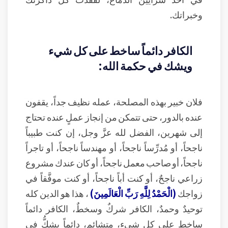
وخبراتك.
الكافر دائماً ساخط على كل شيء
ويشك في حكمة الله:
فلان خبير بهذه المصلحة، عمله نظيف جداً، يقفون
عنده بالدور، حتى تتمكن من إنجاز عملٍ عنده تحتاج
إلى شهرين، الفضل لله عزَّ وجل، إن كنت طبيباً
ناجحاً، أو مُدرِّساً ناجحاً، أو مهندساً ناجحاً، أو تاجراً
ناجحاً، أو صاحب معمل ناجحاً، أو كان عندك مشروع
زراعي ناجحٌ، أو كنت أباً ناجحاً، أو كنت موفَّقاً في
زواجك
(الْحَمْدُ لِلَّهِ رَبِّ الْعَالَمِينَ)
، هذا هو الدين كله
توحيدٌ وحمدٌ، الكافر شركٌ وسخطٌ، الكافر دائماً
ساخط على كل شيء، متشائم، دائماً يشكُّ في