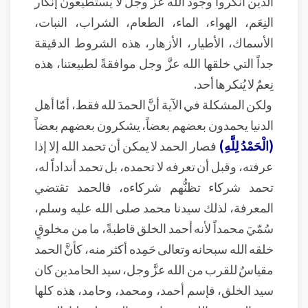
الذين أنكروا وجود الله عزَّ وجل لا يستطيعون إنكار
النِعَم، الهواء، الماء، الطعام، الشراب، النبات،
الأسماك، الأطيار، الأزهار، هذه الشروط الدقيقة
جداً التي خلقها الله عزَّ وجل موافقةً لطبيعتنا، هذه
نِعمٌ لا يُنكرها أحد.
ولكن المشكلة في الآية أنَّ الحمدَ لله فقط، أمّا أهل
الدنيا يحمدون بعضهم بعضاً، يشكرون بعضهم بعضاً
(الْحَمْدُ لِلَّهِ)
فصار الحمد لا يمكن أن تحمد الله إلا إذا
عرفته، وقبل أن تعرفه لا تحمده، بل تحمد أنداداً له،
تحمد شركاء تظنُّهم شركاءه، فالحمد تقتضي
المعرفة، لذلك سيدنا محمد صلى الله عليه وسلم،
سُمّيَ محمداً لأنه أحمد الخلق قاطبةً، ما من مخلوقٍ
خلقه الله سبحانه وتعالى حَمِده أكثر منه، كأنَّ الحمد
مقياسٌ للقرب من الله عزَّ وجل، سيد الحامدين كان
سيد الخلق، فإسم أحمد، ومحمد، وحامد، هذه كلها