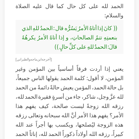
الحمد لله على كل حال كما قال عليه الصلاة
والسلام:
(( كانَ إذا أتاهُ الأمرُ يَسُرُّه قال : الحمدُ للهِ الذي
بنعمتِهِ تتمُ الصالحاتِ، و إذا أتاهُ الأمرُ يكرهُهُ
قالَ: الحمدُ للهِ على كلِّ حالٍ ))
[ أخرجه ابن ماجه والطبراني ]
يعني إذا أردت فرقاً أساسياً بين المؤمن وغير
المؤمن، لا أقول: كلمة الحمد يقولها الناس جميعاً،
بل حالة الحمد، المؤمن يعيش حالةً دائمةً من الحمد
لله عزَّ وجل، شاكر، جاء من أسرةٍ فقيرة الحمد لله،
رزقه الله زوجةً ليست صالحة، كيف يفهم هذا
الأمر؟ يفهم هذا الأمر أنَّ الله سبحانه وتعالى رزقه
هذه الزوجة ليُصلحها، ويكسب بها أجراً عند الله
كبيراً، رزقه الله أولاداً ذكوراً الحمد لله، إناثاً الحمد