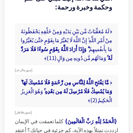
وحكمة وخبرة ورحمة:
﴿ لَهُ مُعَقِّبَاتٌ مِّن بَيْنِ يَدَيْهِ وَمِنْ خَلْفِهِ يَحْفَظُونَهُ
مِنْ أَمْرِ اللَّهِ ۗ إِنَّ اللَّهَ لَا يُغَيِّرُ مَا بِقَوْمٍ حَتَّىٰ يُغَيِّرُوا
مَا بِأَنفُسِهِمْ
ۗ وَإِذَا أَرَادَ اللَّهُ بِقَوْمٍ سُوءًا فَلَا مَرَدَّ
لَهُ ۚ
وَمَا لَهُم مِّن دُونِهِ مِن وَالٍ (11)﴾
[ سورة الرعد ]
﴿
مَّا يَفْتَحِ اللَّهُ لِلنَّاسِ مِن رَّحْمَةٍ فَلَا مُمْسِكَ لَهَا ۖ
وَمَا يُمْسِكْ فَلَا مُرْسِلَ لَهُ مِن بَعْدِهِ ۚ
وَهُوَ الْعَزِيزُ
الْحَكِيمُ (2)﴾
[ سورة فاطر ]
(الْحَمْدُ لِلَّهِ رَبِّ الْعَالَمِينَ)
كلما تعمقت في الإيمان
ازددت تمثلاً بهذه الآية، كم جزئية في حياتك؟ أعتقد