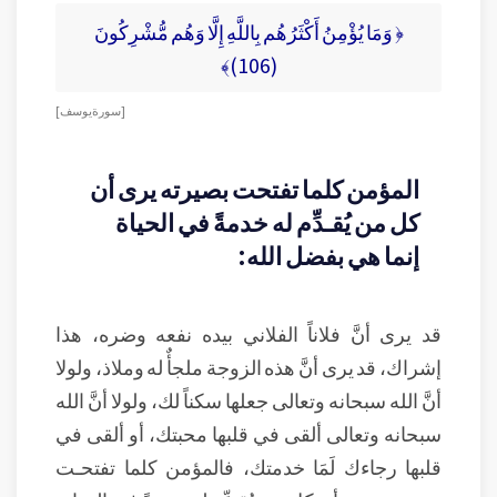
﴿ وَمَا يُؤْمِنُ أَكْثَرُهُم بِاللَّهِ إِلَّا وَهُم مُّشْرِكُونَ
(106)﴾
[ سورة يوسف ]
المؤمن كلما تفتحت بصيرته يرى أن
كل من يُقـدِّم له خدمةً في الحياة
إنما هي بفضل الله:
قد يرى أنَّ فلاناً الفلاني بيده نفعه وضره، هذا
إشراك، قد يرى أنَّ هذه الزوجة ملجأٌ له وملاذ، ولولا
أنَّ الله سبحانه وتعالى جعلها سكناً لك، ولولا أنَّ الله
سبحانه وتعالى ألقى في قلبها محبتك، أو ألقى في
قلبها رجاءك لَمَا خدمتك، فالمؤمن كلما تفتحـت