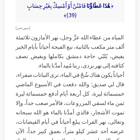
﴿
هَٰذَا عَطَاؤُنَا
فَامْنُنْ أَوْ أَمْسِكْ بِغَيْرِ حِسَابٍ
(39)﴾
[ سورة ص ]
المياه من عطاء الله عزَّ وجل، نهر الأمازون ثلاثمئة
ألف متر مكعب بالثانية، نبع الفيجة أحياناً بأيام الخير
يفيض، يُلبّي حاجة دمشق بكاملها ويفيض نصف
كثافته إلى نهر بردى، ربنا مُمِد أمدَّنا بالماء.
أحياناً يكون هناك شُحٌ في الماء، ترى النباتات صفراء،
قال لي صديق: والله دفعت في الأسبوع الماضي
خمسمائة ليرة، كل أربعة أيام أدفع خمسمائة ليرة
ثمن ماء لسقي المزروعات، فالأمر صعب جداً، وإلا
تموت الأشجار، فالذي أمدَّنا بالماء هو الله سبحانه
وتعالى، نهر الفرات يبلغ أحياناً في أيام الفيضانات،
عرضه أحد عشر كيلو متراً، بعمق كبير جداً، الآن