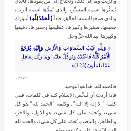
والزيت وما إلى ذلك، وتحتاج إلى من يقودها، فالذي
يُسيُّرها اسمه المسيِّر، والذي يُمدُّها اسمه الرب،
والذي صنعها اسمه الخالق، فإذاً
(الْحَمْدُ لِلَّهِ)
أمورك
جميعها، صغيرها وكبيرها، عظيمها وحقيرها، دقيقها
وكبيرها، بيد الله عزَّ وجل.
﴿ وَلِلَّهِ غَيْبُ السَّمَاوَاتِ وَالْأَرْضِ
وَإِلَيْهِ يُرْجَعُ
الْأَمْرُ كُلُّهُ
فَاعْبُدْهُ وَتَوَكَّلْ عَلَيْهِ ۚ وَمَا رَبُّكَ بِغَافِلٍ
عَمَّا تَعْمَلُونَ (123)﴾
[ سورة هود ]
فالحمد لله، هذا هو التوحيد.
فإذا أردتَ أن تُلخِّص الإسلام كله في كلمات، ففي
كلمة " لا إله إلا الله"، وكلمة "الحمد لله" هو كل
شيء، ويُحمَد على كل شيء، هو الأول، والآخر،
والظاهر، والباطن، يُحمَد على كل شيء، والحمد لله
الذي لا يُحمَد على مكروهٍ سواه.