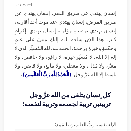
[ سورة الرعد ]
إنسان يهتدي عن طريق الفقر، إنسان يهتدي عن
طريق المرض، إنسان يهتدي عند موت أحد أقاربه،
إنسان يهتدي بمصيبةٍ مؤلمة، إنسان يهتدي بإكرامٍ
كبير، هذا الذي ساقه الله إليك مبنيٌ على علمٍ
وحكمةٍ وخبرةٍ ورحمة، الحمد لله، لله المُسيِّر الذي لا
إله إلا الله، لا مُسيِّر غيره، لا رافع، ولا خافض، ولا
معزّ، ولا مُذل، ولا معطي، ولا مانع، ولا قابض، ولا
باسط إلا الله عزَّ وجل،
(الْحَمْدُ لِلَّهِ رَبِّ الْعَالَمِينَ)
.
كل إنسان يتلقى من الله عزَّ وجل
تربيتين تربية لجسمه وتربية لنفسه:
الإله نفسه ربُّ العالمين، المُمِد: