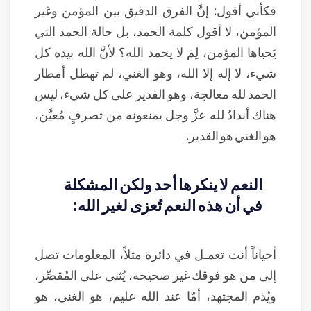
فكأني أقول: إنَّ الفرق الدقيق بين المؤمن وغير
المؤمن، لا أقول كلمة الحمد، بل حالة الحمد التي
يَحياها المؤمن، لِمَ لا يحمد الله؟ لأنَّ الله بيده كل
شيء، لا إله إلا الله، وهو الغني، لم تهطل أمطار
الحمد لله معالجة، وهو القدير على كل شيء، ليس
هناك أندادٌ لله عزَّ وجل يمنعونه من تصرفٍ مُعيَّن،
هو الغني هو القدير.
النعم لا ينكرها أحد ولكن المشكلة
في أن هذه النعم تُعزى لغير الله:
أحياناً أنت تعمـل في دائرة مثلاً، المعلومات تصل
إلى من هو فوقك غير صحيحة، يُثنى على المُقصِّر،
ويُذم المجتهد، أمّا عند الله عليم، هو الغني، هو