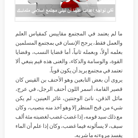
ما لم يعتمد في المجتمع مقاييس كمقياس العلم
والعمل فقط، يرجح الإنسان في بمجتمع المسلمين
بعلمه أولاً، وبعمله ثانياً، أما قضايا النسب، وقضايا
القوة، والوسامة والذكاء، والغنى هذه قيم ينبغي ألا
تعتمد في مجتمع يريد أن يكون قوياً.
يروى أن بعض التابعين وهو الأحنف بن القيس كان
قصير القامة، أسمر اللون أحنف الرجل، في عرج،
مائل الذقن، ناتئ الوجنتين، غائر العينين، لم يكن
شيء من قبح المنظر إلا وهو آخذ منه بنصيب، وكان
مع ذلك سيد قومه، إذا غضبَ غضب لغضبته مئة ألف
سيف، لا يسألونه فيما غضب، وكان إذا علم أن الماء
يفسد مروءته ما شربه.