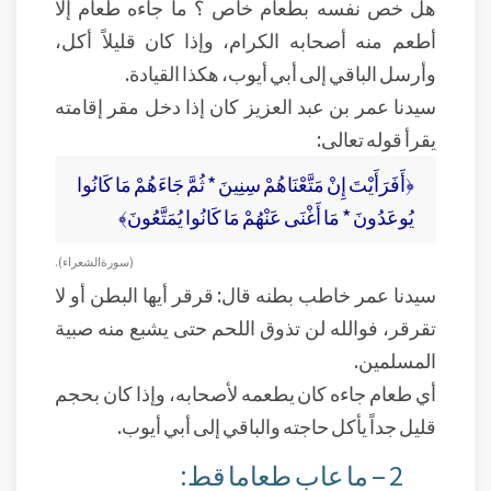
هل خص نفسه بطعام خاص ؟ ما جاءه طعام إلا
أطعم منه أصحابه الكرام، وإذا كان قليلاً أكل،
وأرسل الباقي إلى أبي أيوب، هكذا القيادة.
سيدنا عمر بن عبد العزيز كان إذا دخل مقر إقامته
يقرأ قوله تعالى:
﴿أَفَرَأَيْتَ إِنْ مَتَّعْنَاهُمْ سِنِينَ * ثُمَّ جَاءَهُمْ مَا كَانُوا
يُوعَدُونَ * مَا أَغْنَى عَنْهُمْ مَا كَانُوا يُمَتَّعُونَ﴾
( سورة الشعراء ).
سيدنا عمر خاطب بطنه قال: قرقر أيها البطن أو لا
تقرقر، فوالله لن تذوق اللحم حتى يشبع منه صبية
المسلمين.
أي طعام جاءه كان يطعمه لأصحابه، وإذا كان بحجم
قليل جداً يأكل حاجته والباقي إلى أبي أيوب.
2 – ما عاب طعاما قط: