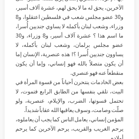
الآخرين، يحق له ما لا يحق لهم، عشرة آلاف أسير،
و30 عضو مجلس شعب في فلسطين اعتقلوا، و8
وزراء، وشعب لبنان بأكمله لا يساوي جنديين أُسرا،
ما اسم هذا ؟ عشرة آلاف أسير، و8 وزراء، و30
عضو مجلس برلمان، وشعب لبنان بأكمله، لا
يساوون جنديين أُسرا ؟! هذه عنصرية، الإنسان إما
أن يكون متصلاً بالله فهو إنساني، وإما أن يكون
منقطعاً عنه فهو عنصري.
بعض الخادمات ينتحرن أحياناً من قسوة المرأة في
البيت، تلقي بنفسها من الطابق الرابع فتموت، لا
تحتمل قسوتها، الضرب، والإيلام، عنصرية، ولو
صلّت وصامت، وسوف يعاقبها الله عقاباً شديداً.
المؤمن إنساني، يعامل الناس كما يجب أن يعاملوه،
يرحم الغريب والقريب، يرحم الآخرين كما يرحم
أولاده.