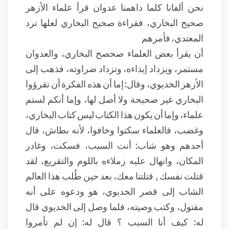
نحن ألفانا كلما داهمنا عدوان قرأ علماء الأزهر
صحيح البخاري، فقراءة صحيح البخاري لعلها ترد
المعتدي، فأمرهم
أن يقرأ بعض العلماء صحصح البخاري، والعدوان
مستمر، ويزداد إيذاءه، وتزداد ضراوته، فذهب إلى
الأزهر الخديوي، وقال: إما أن هذه الفكرة أن تقرؤوا
البخاري غير صحيحة ولا أصل لها، وإما أنكم لستم
علماء، وإما أن يكون هذا الكتاب ليس كتاب البخاري،
وغضب، فالعلماء سكتوا وخافوا، لأنه بطاش، قال
أحدهم وهو شاب: أنت السبب، فسكت، وغادر
المكان، وانهال عليه زملاءه باللوم والتقريع، لقد
قتلت نفسك , قتلتنا معك، بعد حين طُلب هذا العالم
الشاب إلى قصر الخديوي، هو ودعوه على أنه
مقتول، وكتب وصيته، فلما وصل إلى الخديوي قال
له: كيف أنا السبب ؟ قال له: إن لم تأمروا