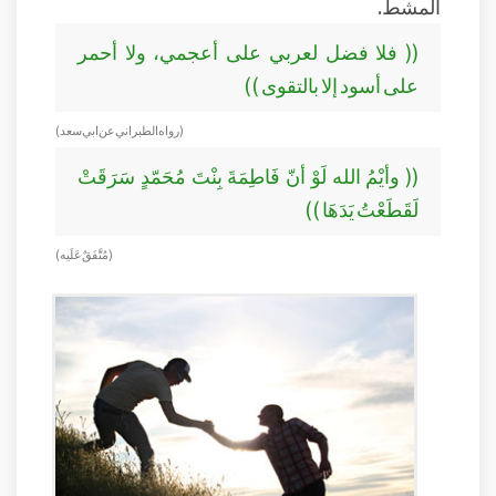
المشط.
(( فلا فضل لعربي على أعجمي، ولا أحمر
على أسود إلا بالتقوى ))
(رواه الطبراني عن ابي سعد )
(( وأيْمُ الله لَوْ أنّ فَاطِمَةَ بِنْتَ مُحَمّدٍ سَرَقَتْ
لَقَطَعْتُ يَدَهَا ))
(مُتَّفَقٌ عَلَيه )