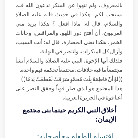
بالمعروف، ولم تنهوا عن المنكر تدعون الله فلم
يستجب لكم، هكذا في حديث قاله عليه الصلاة
والسلام، قال له: ماذا افعل ؟ هكذا يريد مني
الغربيون، أن أفتح دور اللهو، والمراقص، وحانات
الخمر، هكذا تعني الحضارة، قال له: أنت السبب،
وأزال كل المنكرات، وانتصر في النهاية.
فلذلك أيها الإخوة، النبي عليه الصلاة والسلام أنشأ
مجتمعاً ما فيه خلافات، مجتمعاً تحكمه قيم واحدة.
(( لَوْ أنّ فَاطِمَةَ بِنْتَ مُحَمّدٍ سَرَقَتْ لَقَطَعْتُ يَدَهَا ))
هذا المجتمع هو الذي صار قوياً وحقق النصر على
أعتا قوة في الجزيرة العربية.
أخلاق النبي الكريم حينما بنى مجتمع
الإيمان:
اقتسام الطعام مع أصحابه: