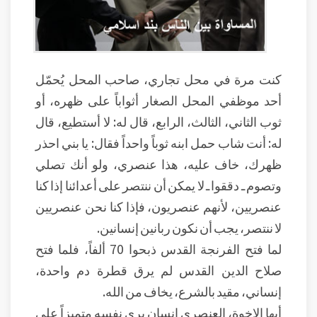
كنت مرة في محل تجاري، صاحب المحل يُحمّل
أحد موظفي المحل الصغار أثواباً على ظهره، أو
ثوب الثاني، الثالث، الرابع، قال له: لا أستطيع، قال
له: أنت شاب حمل ابنه ثوباً واحداً فقال: يا بني احذر
ظهرك، خاف عليه، هذا عنصري، ولو أنك تصلي
وتصوم ـ دققوا ـ لا يمكن أن ننتصر على أعدائنا إذا كنا
عنصريين، لأنهم عنصريون، فإذا كنا نحن عنصريين
لا ننتصر، يجب أن نكون ربانين إنسانين.
لما فتح الفرنجة القدس ذبحوا 70 ألفاً، فلما فتح
صلاح الدين القدس لم يرق قطرة دم واحدة،
إنساني، مقيد بالشرع، يخاف من الله.
أيها الإخوة، العنصري إنسان يرى نفسه متميزاً على