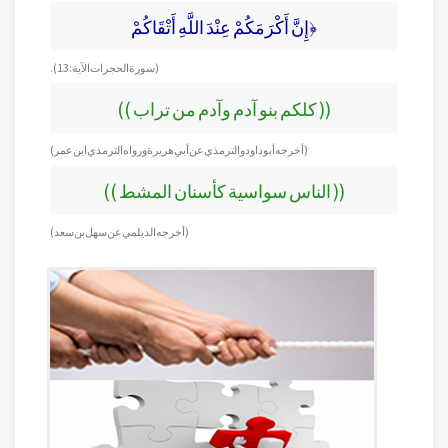
﴿إِنَّ أَكْرَمَكُمْ عِنْدَ اللَّهِ أَتْقَاكُمْ
( سورة الحجرات الآية: 13 ).
(( كلكم بنو آدم وآدم من تراب ))
(أخرجه أبو داود والترمذي عن أبي هريرة ورواه الترمذي ابن عمر)
(( الناس سواسية كأسنان المشط ))
( أخرجه الديلمي عن سهل بن سعد)