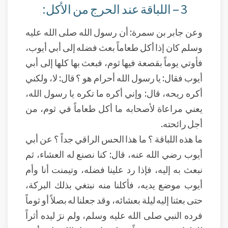
3 – اللباقة عند الحرج من الأكل:
وعن جابر بن سمرة: أن رسول الله صلى الله عليه
وسلم كان إذا أكل طعاماً بعث فضله إلى أبي أيوب،
فأوتي يوماً بقصعة فيها ثوم، فبعث بها كلها إلى أبي
أيوب فقال: يا رسول الله أحرام هو ؟ قال: لا، ولكني
أكره ريحه، قال: وإني أكره ما تكره يا رسول الله،
يعني مراعاة لأصحابه ما أكل طعاماً في ثوم، من
أجل رائحته.
ما هذه اللباقة ؟ ما هذا الحس الراقي جداً ؟ عن أبي
أيوب رضي الله عنه، قال: كنا نصنع له العشاء، ثم
نبعث به إليه، فإذا رد علينا فضله، وتيمنت أنا وأم
أيوب موضع يديه، فأكلنا منه نبتغي بذلك البركة،
حتى بعثنا إليه ليلة بعشائه، وقد جعلنا له بصلاً أو ثوماً
فرده النبي صلى الله عليه وسلم، ولم نرَ ليده أثراً