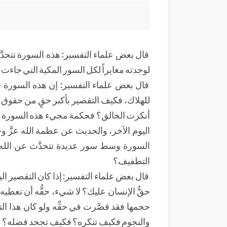
قال بعض علماء التفسير: هذه السورة تتح
لوجدته مغايراً لكل السور المكية التي جاءت ق
قال بعض علماء التفسير: إن هذه السورة ج
للهلاك، فكيف التقصير بأكبر حقٍ من حقوق الإ
أنكرت الخالق؟ فحكمة مجيء هذه السورة ف
اليوم الآخر، والحديث عن عظمة الله عزَّ وج
السورة وسط سور عديدة تتحدَّث عن الله ع
التطفيف؟
قال بعض علماء التفسير: إذا كان التقصير ال
حقُّ الإنسان عليك؟ لا شيء، حقُّه أن تعطيه ب
حجمها فقد قصَّرت في حقِّه ولو كان هذا ال
والنجوم فكيف تنكره؟ فكيف تجحد فضله؟ فكي