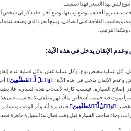
النوع ليس بهذا السعر فهذا تطفيف.
حاجات، يشتريها أحدهم بوضعٍ ويبيعها بوضعٍ آخر، فقد ذكر لي شخص 
 عنده، ويحاسب الفلاحة على الصافي، ويبيع الجزء الذي وضعه عنده لب
وهكذا الترتيب.
وعدم الإتقان يدخل في هذه الآية:
، كل عملية تنقيص نوع، وكل عملية غش، وكل عملية عدم إتقان،
 وعدم الإتقان يدخل في هذه الآية:
﴿وَيۡلٌ لِّلۡمُطَفِّفِينَ﴾
أحي
 إصلاح السيارة، فيسبب كارثة لأصحاب هذه السيارة، فلا يضبط
 كبيراً يموت فيه خمسة أشخاص مثلاً، فهو مطفف لا يحاسب على هذا
تقصير:
﴿وَيۡلٌ لِّلۡمُطَفِّفِينَ﴾
فبتقديره أنّه وفَّر الوقت ويتسام
ارات، وجاء صاحب السيارة قبل وقت فقال له: السيارة جاهزة فخذ