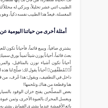
الطبيب اثني عشر تحليلاً، ويزكي له محللاً ل
المغسلة، فيعدَّ هذا الطبيب نفسه ذكياً، وهو ي
أمثلة أخرى من حياتنا اليومية عن
يشتري صافياً، ويبيع قائماً، فأحياناً تكون
بعتَ قائماً، أحياناً يوزن شيئاً ثميناً بورق سمي
أحياناً تكون أشياء توزن بالمثاقيل، وال
لِّلۡمُطَفِّفِينَ﴾ أحياناً يقول لك: صلِّح ل
داخل في التطفيف، ويقول: هذا عُرف، من قا
هنا وقطعة من هناك وتلحمها!
بعض المصلِّحين يفتح خزان الوقود بالسي
ويغسل المحرك بالعبوة الأخرى، وثمن عبوة ا
بائع الأقمشة عندما يشتري القماش يشتريه مر