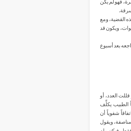
رة، فهو لم يكن
لسرقة.
ذه القضية، ومع
نوات، ويكون قد
اجعه بعد أسبوع
 قللت العدد، أو
ً الطبيب يكلِّف
اقاً شفوياً أن
 مناصفة، ويقول
فقط، فيكتب له