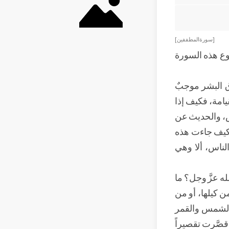
[ سورة المطففين ]
وع هذه السورة
ق البشر موجبٌ
يامة، فكيف إذا
ض، والحديث عن
 فكيف جاءت هذه
لناس، ألا وهي
ه عزَّ وجل؟ ما
من كيلها، أو من
ك الشمس والقمر
صَّرت تقصيراً