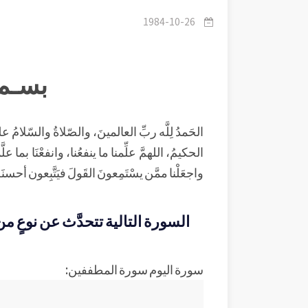
1984-10-26
بسـم 
الحَمدُ لِلَّه ربِّ العالمينَ، والصّلاةُ والسّلامُ عل
الحكيمُ، اللهمَّ علِّمنا ما ينفعُنا، وانفعْنَا بما علَّمْت
واجعَلْنا ممَّن يسْتَمِعونَ القَولَ فيَتَّبِعون أحسنَه
السورة التالية تتحدَّث عن نوعٍ
سورة اليوم سورة المطففين: