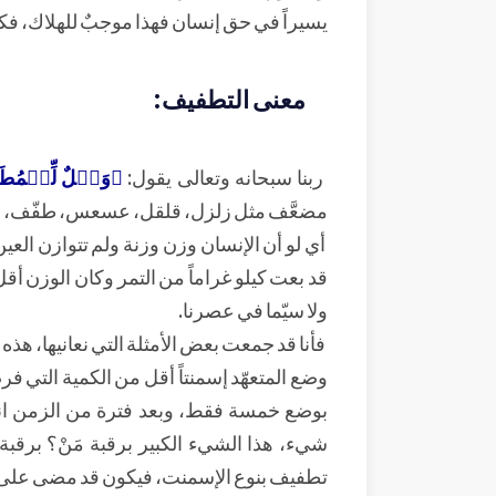
يسيراً في حق إنسان فهذا موجبٌ للهلاك، فكي
معنى التطفيف:
ربنا سبحانه وتعالى يقول:
﴿وَيۡلٌ لِّلۡمُطَف
مضعَّف مثل زلزل، قلقل، عسعس، طفّف، فطف
أي لو أن الإنسان وزن وزنة ولم تتوازن العين 
قد بعت كيلو غراماً من التمر وكان الوزن أق
ولا سيّما في عصرنا.
فأنا قد جمعت بعض الأمثلة التي نعانيها، هذه
وضع المتعهّد إسمنتاً أقل من الكمية التي
بوضع خمسة فقط، وبعد فترة من الزمن انهار 
شيء، هذا الشيء الكبير برقبة مَنْ؟ برقب
تطفيف بنوع الإسمنت، فيكون قد مضى على انت