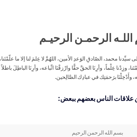
اللـه الرحمـن الرحيـم
ى سيِّدنا محمد، الصّادقِ الوَعدِ الأمين، اللهُمَّ لا عِلمَ لنا إلا ما علّمْتَنا
َنا، وزِدْنا عِلْماً، وأرِنَا الحقَّ حقًّا وارْزقْنَا اتِّباعه، وأرِنَا الباطِلَ باطلاً 
، وأَدْخِلْنَا برَحمَتِك في عبادِك الصَّالِحين.
 من علاقات الناس بعضهم ببعض:
بسم الله الرحمن الرحيم