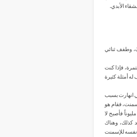
شقاء الأبدي.
َ، وطفف ثنائي
بتمرة، فإذا كنت
له أمثلة كثيرة
لتي انهارت بسبب
سمنت، فقام هو
يوناً فأصبح لا
د كذلك، وهناك
ر نفسه للإسمنت