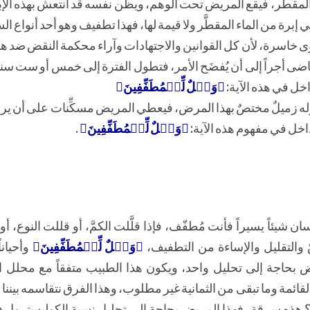
المقطَّر، فيقع المريض تحت الوهم، ويظن نفسه قد انتعش بهذه الإب
ي إبرة من الماء المقطَّر ولا قيمة لها، فهذا تطفيف وهو أحد أنواع ا
دعوى خاسرة، لأن كل القوانين والاجتهادات وآراء محكمة النقض ضد ه
يتقاضى أجراً إلى أن يُفضَح الأمر، فتطول الفترة إلى خمس أو ست س
داخل في هذه الآية:
﴿وَيۡلٌ لِّلۡمُطَفِّفِينَ﴾
 وله زميلٌ مختصٌ بهذا المرض، فيعطي المريض مسكِّنات على أن ير
ب داخل في مفهوم هذه الآية:
﴿وَيۡلٌ لِّلۡمُطَفِّفِينَ﴾
.
ان شيئاً يسيراً فأنت مُطفّف، فإذا قلَّلت الكمَّ، أو قللت النوع، أو
 والتقليل والإساءة من التطفيف،
﴿وَيۡلٌ لِّلۡمُطَفِّفِينَ﴾
وأحيانا
يض بحاجة إلى تحليل واحد، ويكون هذا الطبيب متفقاً مع محلل اتف
ائمة وما تبقى من الثمانية غير مطلوب، وهذا الفرق نتقاسمه بيننا
ة؟ هذه سرقة، فهذا المريض بحاجة إلى تحليل نسبة الكوليسترول 