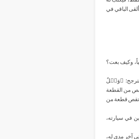
ألقى الباقي في
ياً، وكيف بعت؟
ترجح: ﴿وَيۡلٌ
ي نقص من القطعة
ْ تقص قطعة من
ين في سيارته،
تى آخر مدى له،