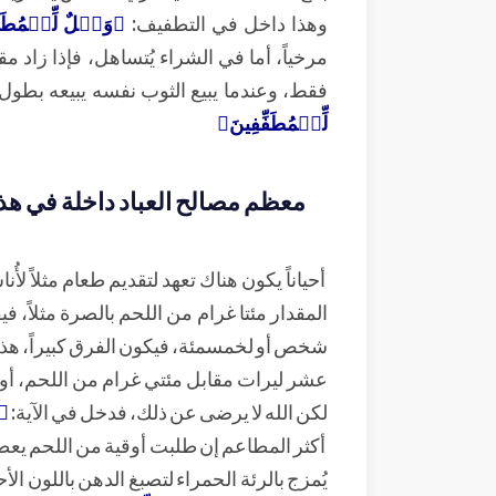
وهذا داخل في التطفيف:
﴿وَيۡلٌ لِّلۡمُطَف
مرخياً، أما في الشراء يُتساهل، فإذا زاد 
فقط، وعندما يبيع الثوب نفسه يبيعه بطول ث
لِّلۡمُطَفِّفِينَ﴾
معظم مصالح العباد داخلة في هذه 
أحياناً يكون هناك تعهد لتقديم طعام مثلاً لأُ
المقدار مئتا غرام من اللحم بالصرة مثلاً، في
شخص أو لخمسمئة، فيكون الفرق كبيراً، هذ
عشر ليرات مقابل مئتي غرام من اللحم، أو
لكن الله لا يرضى عن ذلك، فدخل في الآية:
﴿و
أكثر المطاعم إن طلبت أوقية من اللحم يعطي
يُمزج بالرئة الحمراء لتصبغ الدهن باللون ا