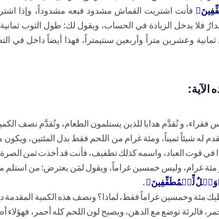
ِّفِينَ﴾
فأنت اشتريت القماش مشدود فبعه مشدوداً، وإذا اشتريت
مقدارٌ فلا يدخل الزيادة في الحساب، ويقول لك: طول الثوب ثماني
مانية وعشرين متراً وأربعين سنتيمتراً، فهذا أيضاً داخل في ال
الآية:
ناس فقراء، و تُقدَّم هدايا للذين يستلمون الطعام، وتُقدَّم نصف الكمي
قدم له شيئاً ثميناً، ومئة غرام من اللحم فقط بدل المئتين، ويكون ه
ا في قوت العباد، واسمه كذلك تطفيف، فأنت قد أخذت ثمن الصرة
 مئة غرام، وليس خمسين غراماً، ويقول لمَن يعترض: من استلم 
َيۡلٌ لِّلۡمُطَفِّفِينَ﴾
.
ك مئة وخمسين غراماً فقط، لماذا؟ ونصف هذه الكمية المقدمة دهن
لأحمر، فالرئة توضع مع الدهن، ويصبح لون اللحم كله أحمر، فهؤلاء