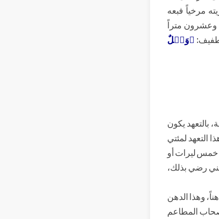
ه مرخياً فبعه
ة وعشرون متراً
تطفيف:
﴿وَيۡلٌ
ة، بالتعهد يكون
ذا التعهد لمئتي
 خمس ليرات أو
مني رضي بذلك،
اً، وهذا الدهن
 أصحاب المطاعم