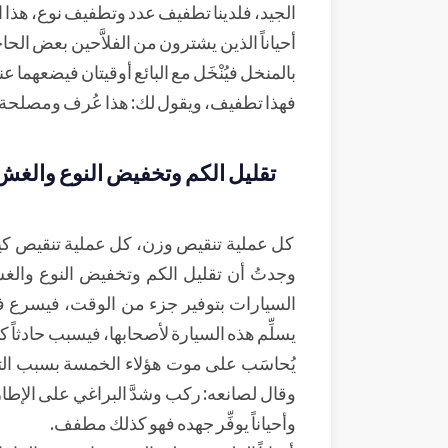
الجيد، فلدينا تطفيف عدد وتطفيف نوع، هذا 
أحياناً الذين يشترون من الفلاَّحين بعض ال
بالمنخل فيُنْخَل مع البائع أوقيتان فيضعهما
فهذا تطفيف، ويقول لك: هذا عُرف ومصلحة، 
تقليل الكم وتخفيض النوع والغش 
كل عملية تنقيص وزن، كل عملية تنقيص كيل
وجدتُ أن تقليل الكم وتخفيض النوع والغش
السيارات بتوفير جزء من الوقت، فيسرع في
يسلِّم هذه السيارة لأصحابها، فيسبب حادثاً
يُحاسَب على موت هؤلاء الخمسة بسبب ال
وقال لصانعه: ركب وشدَّ البراغي على الإط
وأحياناً يوفِّر جهده فهو كذلك مطفف.