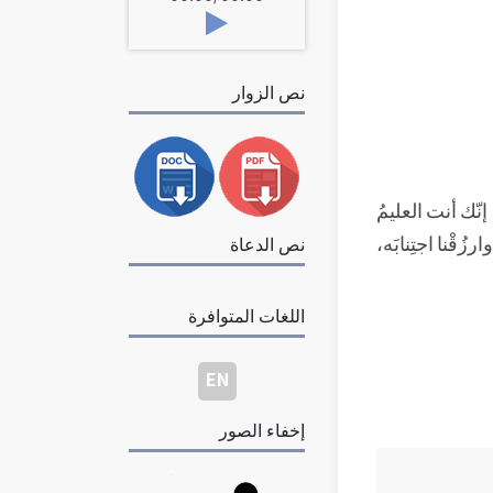
نص الزوار
، إنّك أنت العليمُ
وارزُقْنا اجتِنابَه،
نص الدعاة
اللغات المتوافرة
EN
إخفاء الصور