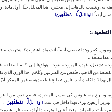
ثقته به، وينصحه بالذهاب إلى مختبره. هذا المحلل حلّل أول مادة، و
صلي أيضاً:
﴿وَيۡلٌ لِّلۡمُطَفِّفِينَ﴾
.
 التطفيف:
 للعبوة وزن كبير وهذا تطفيف أيضاً، أنت ماذا اشتريت؟ اشتريت صاف
ك، هذا مطفِّف.
مروحة تشتغل، فهذه المروحة يتوجه هواؤها إلى كفة البضاعة ف
نا هذه القطعة من الذهب، فتُقص من الطرفين وتُلحَم، هذا الوزن الذ
ل بهذا؟ إذا كلفك أحد الناس بتصليح قطعة ذهبية، فمن الممكن أن
ارة، ويفرغ منه عبوتين كي يغسل المحرك، فيضع عبوة من البنز
لبنزين أربعين ليرة، فهذا داخل في اسم:
﴿وَيۡلٌ لِّلۡمُطَفِّفِينَ﴾
.
خياً، تجد القماش منحنياً على المتر، وإذا أراد بيعه يظل يشده ح