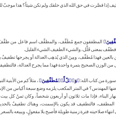
ف إذا قصَّرت في حق الله الذي خلقك ولم تكن شيئاً؟ هذا موجبٌ لل
ِّفِينَ﴾
المطففون جمع مُطَفِّف، والمطفِّف اسم فاعل من طفَّف
ّف بمعنى قَلَّل، والشيء الطفيف الشيء القليل.
بالعين فهذا مُطفِّف، ومِنَ الذي يُذهِب العدالة أو يجرحها تطفيفٌ 
ل من الوزن الصحيح بتمرة واحدة فهذا مما يجرح العدالة، فالتطفيف 
 سورة من كتاب الله:
﴿وَيۡلٌ لِّلۡمُطَفِّفِينَ﴾
، مثلاً كم من الأبنية ا
 فرضها المهندس؟ في المتر المكعب يلزمه وضع سبعة أكياس من الإ
البناء، فإذا مات ثلاثون أو أربعون شخصاً، وكان ثمنُ كل بيت مل
ة المطفف، فالتطفيف قد يكون بالإسمنت، وهناك تطفيفٌ بالحدي
هاء صلاحيته فترة زمنية طويلة فأصبح بلا مفعولٍ، ويبيعه بالسع