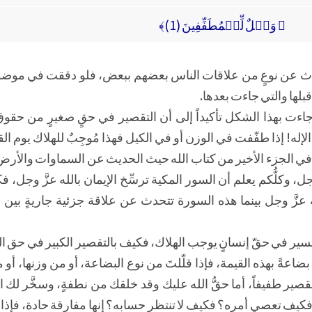
﴿ وَيۡلٌ لِّلۡمُطَفِّفِينَ (1)﴾
دَّث عن نوعٍ من علاقات الناس بعضهم ببعض، فلو دققت في موض
بلها والتي جاءت بعدها.
اءت بهذا الشكل تأكيداً إلى أن التقصير في حقٍ صغيرٍ من حقو
له! إذا طفّفت في الوزن أو في الكيل فهذا مُوجِبٌ للهلاك يوم الق
ي الجزء الأخير من كتاب الله حيث الحديث عن السماوات والأر
ل، وكلُّكم يعلم أن السور المكية ترسِّخ الإيمان بالله عزَّ وجل،
زَّ وجل بينما هذه السورة تتحدث عن علاقة جزئية جاريةٍ بين ا
يسير في حقّ إنسانٍ يوجب الهلاك، فكيف بالتقصير الكبير في حق الل
ضاعةً بهذه القيمة، فإذا قلّلتَ من نوع البضاعة، أو من وزنها، أو 
تقصير طفيفاً، أما حقُّ الله عليك وقد خلقك من نطفةٍ، وسخَّر ل
ف تعصي أمره؟ فكيف لا تنتظر حسابه؟ إنها مفارقة حادة، فإذا ق