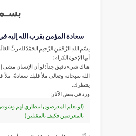
بسـم 
سعادة المؤمن بقرب الله إليه في 
بِسْمِ اللهِ الرَّحْمَنِ الرَّحِيِمِ الحَمْدُ لله رَبِّ العَالَم
أيها الإخوة الكرام:
هناك شيء دقيق جداً؛ لو أن الإنسان مشى إل
الله سبحانه وتعالى ملأ قلبك سعادةً، ملأ قل
ينتظرك.
ورد في بعض الآثار:
(لو يعلم المعرضون انتظاري لهم وشوقي
بالمعرضين فكيف بالمقبلين)