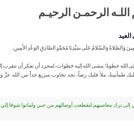
اللـه الرحمـن الرحيـم
العيد
ِينَ وَالصَّلاةُ وَالسَّلامُ عَلَى سَيِّدِنَا مُحَمَّدٍ الصَّادِقِ الوَعْدِ الأَمِينِ.
ى الله خطوةً؛ مشى الله إليه خطوات، لمجرد أن تفكر أن تتقرب إل
بك طمأنينةً، ملأ قلبك رضاً، تجد تجاوب سريع جداً من الله عزَّ وجل
 إلى ترك معاصيهم لتقطعت أوصالهم من حبي ولماتوا شوقا إلي، 