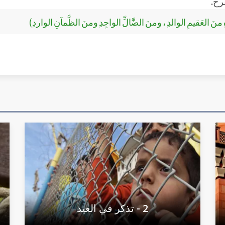
فرح.
ِهِ منَ العَقيمِ الوالدِ ، ومنَ الضَّالِّ الواجِدِ ومنَ الظَّمآنِ الواردِ)
2 - تذكر في العيد