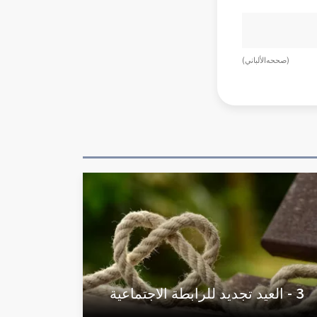
(صححه الألباني)
3 - العيد تجديد للرابطة الاجتماعية