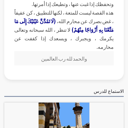
وتحفظك إذا غبت عنها ، وتطيعك إذا أمرتها.
هذه القصة ليست للمتعة ، لكنها للتطبيق ، كن عفيفاً
، غض بصرك عن محارم الله،
(لَا تَمُدَّنَّ عَيْنَيْكَ إِلَى مَا
مَتَّعْنَا بِهِ أَزْوَاجًا مِنْهُمْ)
لا تنظر ، الله سبحانه وتعالى
يكرمك ، ويجبرك ، ويسعدك إذا كففت عن
محارمه.
والحمد لله رب العالمين
الاستماع للدرس