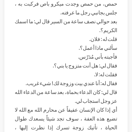
حمص، من حمص وجدت ميكرو باص فركبت به ،
جلس بجانبي رجل ما عرفته.
بعد حوالي نصف ساعة من السير قال لي: ما اسمك
الكريم؟.
قلت له : فلان.
سألني ماذا أعمل؟.
فأجبته بأني مُدَرّس.
فقال لي: هل أنت متزوج يا بني؟.
فقلت له: لا.
فقال له: أنا عندي بيت وزوجة لك! شيء غريب.
قال لي: كان الدعاء بحماة، بعد ساعة من الدعاء الله
عز وجل استجاب لي.
أي إذا كان الإنسان عفيفاً عن محارم الله مع الله لا
تضيع هذه العفة ، سوف تجد شيئاً يسعدك طوال
الحياة ، تأتيك زوجة تسرك إذا نظرت إليها ،