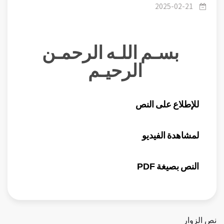
وعالم الغيب - نيابة عن الدكتور محمد راتب النابلسي
2025-02-21
بسـم اللـه الرحمـن
الرحيـم
للإطلاع على النص
لمشاهدة الفيديو
النص بصيغة PDF
نص الزوار