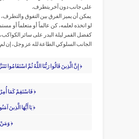
على جانب دون آخر يتطرف.
يمكن أن يميز الفرق بين التفوق والتطرف، ال
لو اتخذه لعلمه، كن عالماً أو متعلماً أو مس
كفضل القمر ليلة البدر على سائر الكواكب، 
الجانب السلوكي الطاعة لله عز وجل، إن لم ت
﴿ إِنَّ الَّذِينَ قَالُوا رَبُّنَا اللَّهُ ثُمَّ اسْتَقَامُوا تَتَنَ
﴿ فَاسْتَقِمْ كَمَا أُمِرْتَ
﴿ يَا أَيُّهَا الَّذِينَ آمَنُ
﴿ وَمَنْ ي