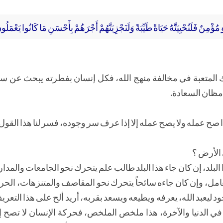
مِنٌ فَلَنُحْيِيَنَّهُ حَيَاةً طَيِّبَةً وَلَنَجْزِيَنَّهُمْ أَجْرَهُمْ بِأَحْسَنِ مَا كَانُوا يَعْمَلُونَ (
نك المتعبة في مخالفة منهج الله، فكل إنسان بفطرته يبحث عن سل
ظان السعادة.
 إذا صح عمله ولا يصح عمله إلا إذا عرف سر وجوده، فسر لنا هذا الق
 الأرض ؟
البلد، إن كان جاء هذا البلد طالب علم يتحرك نحو الجامعات والمدا
امل، وإن كان جاءه سائحاً يتحرك نحو المقاصف والمتنزهات، الحركة 
عبد الله، يعرفه ويطيعه ويسعد بقربه، أريد ألح على هذا التعريف
 في الدنيا والآخرة، هذا ملخص الملخص، فحركة الإنسان لا تصح إ