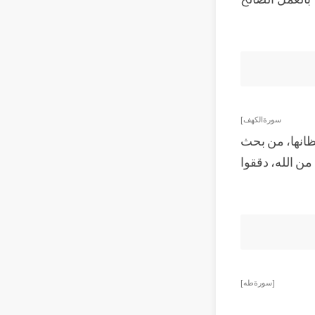
سورة الكهف]
مظانها، من بحث
من الله، دققوا
[سورة طه]