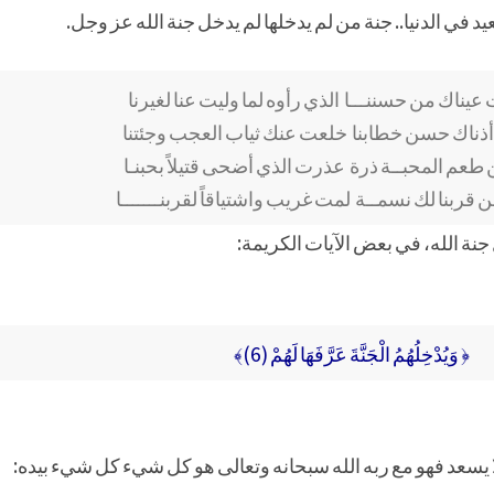
 في الدنيا.. جنة من لم يدخلها لم يدخل جنة الله عز وجل.
يناك من حسننـــا الذي رأوه لما وليت عنا لغيرنا
ذناك حسن خطابنا خلعت عنك ثياب العجب وجئتنا
طعم المحبــة ذرة عذرت الذي أضحى قتيلاً بحبنـا
قربنا لك نسمــة لمت غريب واشتياقاً لقربنـــــــا
 جنة الله، في بعض الآيات الكريمة:
﴿ وَيُدْخِلُهُمُ الْجَنَّةَ عَرَّفَهَا لَهُمْ (6)﴾
 يسعد فهو مع ربه الله سبحانه وتعالى هو كل شيء كل شيء بيده: