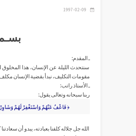
1997-02-09
بسـم 
ـ المقدم:
سنتحدث الليلة عن الإنسان، هذا المخلوق ا
مقومات التكليف، نبدأ بقضية الإنسان مكلف.
ـ الأستاذ راتب:
ربنا سبحانه وتعالى يقول:
﴿ فَاعْفُ عَنْهُمْ وَاسْتَغْفِرْ لَهُمْ وَشَاوِرْهُمْ 
الله جل جلاله كلفنا بعبادته، يبدو أن سعادتنا