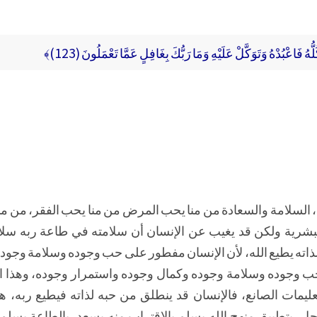
لُّهُ فَاعْبُدْهُ وَتَوَكَّلْ عَلَيْهِ وَمَا رَبُّكَ بِغَافِلٍ عَمَّا تَعْمَلُونَ (123)﴾
، السلامة والسعادة من منا يحب المرض من منا يحب الفقر، من من
شرية ولكن قد يغيب عن الإنسان أن سلامته في طاعة ربه سلا
 لذاته يطيع الله، لأن الإنسان مفطور على حب وجوده وسلامة وجو
 وجوده وسلامة وجوده وكمال وجوده واستمرار وجوده، وهذا ال
عليمات الصانع، فالإنسان قد ينطلق من حبه لذاته فيطيع ربه، هذ
جل، بتطبيق منهج الله يسلم بالاقتراب منه يسعد، بالطاعة يسلم 