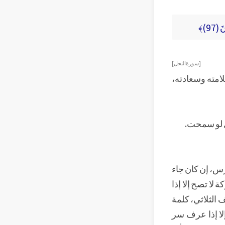
97)﴾
[سورة النحل]
امته وسعادته،
ول لو سمحت.
رس، إن كان جاء
لا تصح إلا إذا
 الثلاثي، كلمة
لا إذا عرف سر