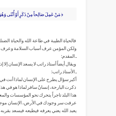
﴿ مَنْ عَمِلَ صَالِحاً مِنْ ذَكَرٍ أَوْ أُنْثَى وَهُوَ مُؤْ
فالحياة الطيبة في طاعة الله والحياة الض
ولكن المؤمن عرف أسباب السلامة وعرف م
ـ المقدم:
ويقال أيضاً أستاذ راتب لا يسعد الإنسان إلا
ـ الأستاذ راتب:
أكبر سؤال يطرح على الإنسان لماذا أنت في
ذكرت البارحة، إنسانٌ سافر لماذا هو في هذا 
هذا البلد تاجراً يتحرك نحو المؤسسات والمع
عرفت سر وجودك في الأرض، الإنسان موجود لي
يعبد الله يعني يعرفه فيطيعه فيسعد بقربه