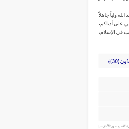
ه ولياً جاهلاً
لي على أدناكم،
نب في الإسلام،
ُونَ (30)﴾