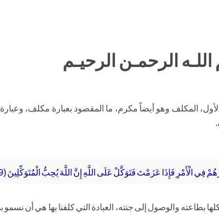
اللـه الرحمـن الرحيـم
لأول، المكلف وهو أيضاً مكرم، ما المقصود بعبارة مكلف، وعبارة
فِي الْأَمْرِ فَإِذَا عَزَمْتَ فَتَوَكَّلْ عَلَى اللَّهِ إِنَّ اللَّهَ يُحِبُّ الْمُتَوَكِّلِينَ (159)﴾
 كلها بطاعته والوصول إلى جنته، العبادة التي كلفنا بها هي أن نسمو بن