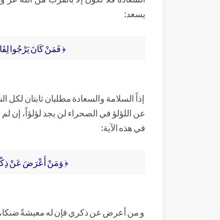
يسعد:
﴿ فَمَنْ كَانَ يَرْجُوا لِقَاءَ رَ
إذاً السلامة والسعادة مطلبان ثابتان لكل 
عن اللؤلؤ في الصحراء لن يجد لؤلؤاً، إن ل
في هذه الآية:
﴿ وَمَنْ أَعْرَضَ عَنْ ذِكْرِي 
و من أعرض عن ذكري فإن له معيشةً ضنكا، ه