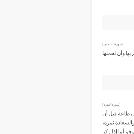
[سورة الشمس]
بها وأن تَحملها
[سورة البقرة]
ن طاعة قبل أن
السعادة ثمرة،
، أما إذا ركز