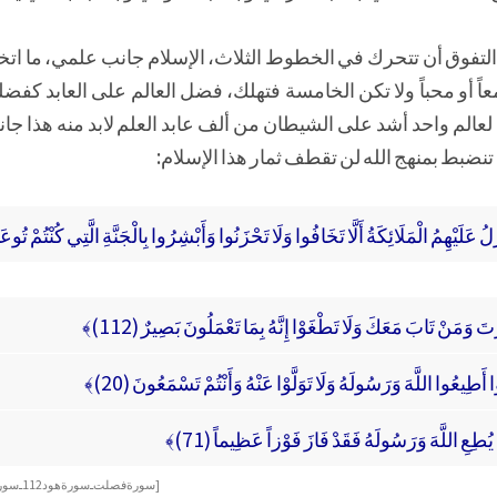
تفوق أن تتحرك في الخطوط الثلاث، الإسلام جانب علمي، ما اتخذ الل
تمعاً أو محباً ولا تكن الخامسة فتهلك، فضل العالم على العابد كفض
لعالم واحد أشد على الشيطان من ألف عابد العلم لابد منه هذا جا
نضبط بمنهج الله لن تقطف ثمار هذا الإسلام:
زَّلُ عَلَيْهِمُ الْمَلَائِكَةُ أَلَّا تَخَافُوا وَلَا تَحْزَنُوا وَأَبْشِرُوا بِالْجَنَّةِ الَّتِي كُنْتُمْ تُوعَد
 وَمَنْ تَابَ مَعَكَ وَلَا تَطْغَوْا إِنَّهُ بِمَا تَعْمَلُونَ بَصِيرٌ (112)﴾
وا أَطِيعُوا اللَّهَ وَرَسُولَهُ وَلَا تَوَلَّوْا عَنْهُ وَأَنْتُمْ تَسْمَعُونَ (20)﴾
ُطِعِ اللَّهَ وَرَسُولَهُ فَقَدْ فَازَ فَوْزاً عَظِيماً (71)﴾
[سورة فصلت ـ سورة هود 112ـ سورة الأنفال ـ سورة الأحزاب]