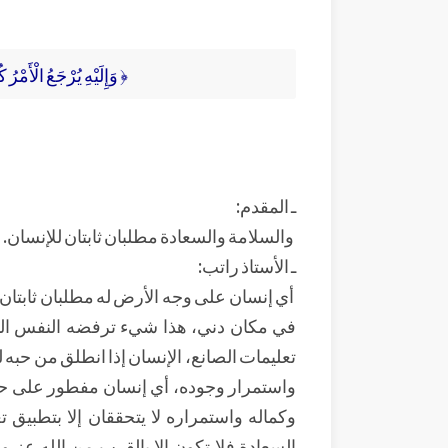
﴿ وَإِلَيْهِ يُرْجَعُ الْأَمْرُ كُ
ـ المقدم:
والسلامة والسعادة مطلبان ثابتان للإنسان.
ـ الأستاذ راتب:
أي إنسان على وجه الأرض له مطلبان ثابتان
في مكان دني، هذا شيء ترفضه النفس الب
تعليمات الصانع، الإنسان إذا انطلق من حبه
واستمرار وجوده، أي إنسان مفطور على حب
وكماله واستمراره لا يتحققان إلا بتطبيق ت
السعادة فلا تكون إلا بالقرب من الله عز و