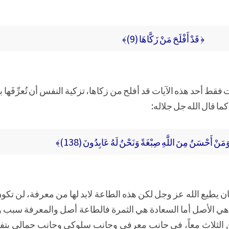
﴿ قَدْ أَفْلَحَ مَنْ زَكَّاهَا (9)﴾
ط أحد هذه الآيات قد أفلح من زكاها، تزكية النفس أن تُعرِّفَها بر
ا قال الله جل جلاله:
َمَنْ أَحْسَنُ مِنَ اللَّهِ صِبْغَةً وَنَحْنُ لَهُ عَابِدُونَ (138)﴾
ن يطيع الله عز وجل لكن هذه الطاعة لابد لها من معرفة، لن تكو
ي الأصل أما السعادة هي الثمرة فالطاعة أصل والمعرفة سبب و
ن الثلاث معاً، في جانب معرفي وجانب سلوكي وجانب جمالي يتفوق