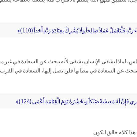
بِّهِ فَلْيَعْمَلْ عَمَلاً صَالِحاً وَلَا يُشْرِكْ بِعِبَادَةِ رَبِّهِ أَحَداً (110)﴾
الناس، لماذا يشقى الإنسان يشقى لأنه يبحث عن السعادة في غير 
م تبحث عن السعادة في مظانها فلن تصل إليها، السعادة في القرب 
فَإِنَّ لَهُ مَعِيشَةً ضَنْكاً وَنَحْشُرُهُ يَوْمَ الْقِيَامَةِ أَعْمَى (124)﴾
ذا كلام خالق الكون