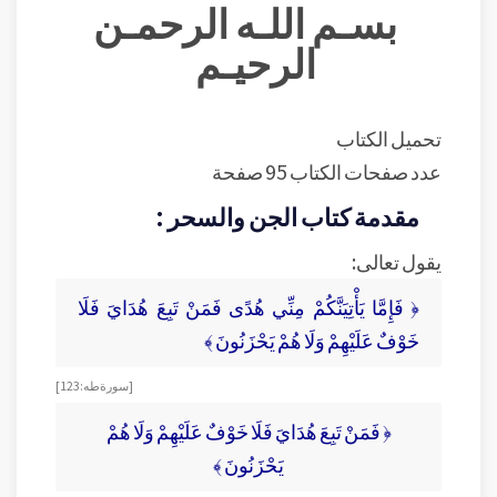
بسـم اللـه الرحمـن
الرحيـم
تحميل الكتاب
عدد صفحات الكتاب 95 صفحة
مقدمة كتاب الجن والسحر :
يقول تعالى:
﴿ فَإِمَّا يَأْتِيَنَّكُمْ مِنِّي هُدًى فَمَنْ تَبِعَ هُدَايَ فَلَا
خَوْفٌ عَلَيْهِمْ وَلَا هُمْ يَحْزَنُونَ ﴾
[سورة طه: 123]
﴿ فَمَنْ تَبِعَ هُدَايَ فَلَا خَوْفٌ عَلَيْهِمْ وَلَا هُمْ
يَحْزَنُونَ ﴾