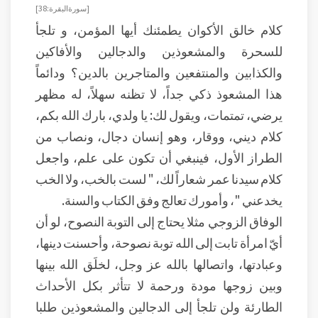
[سورة البقرة: 38]
كلام خالق الأكوان يطمئنك أيها المؤمن، و تلجأ
للسحرة والمشعوذين والدجالين والأفاكين
والكذابين والمنتفعين والمتاجرين بالدين؟ ودائماً
هذا المشعوذ ذكي جداً، لا تظنه سهلاً، له مظهر
يرضي، تمتمات، ويقول لك: يا ولدي، بارك الله بكم،
كلام ديني، ووقار، وهو إنسان دجال، ونصاب من
الطراز الأول، فينبغي أن تكون على علم، واجعل
كلام سيدنا عمر شعاراً لك، " لست بالخب، ولا الخب
يخدعني "، وأمورك تعالج وفق الكتاب والسنة.
الوفاق الزوجي مثلا يحتاج إلى التوبة النصوح، لو أن
أيّ امرأة تابت إلى الله توبة نصوحة، وأحسنت دينها،
وعبادتها، واتصالها بالله عز وجل، لخلَق الله بينها
وبين زوجها مودة ورحمة لا تتأثر بكل الأحداث
الطارئة ولن تلجأ إلى الدجالين والمشعوذين طلبا