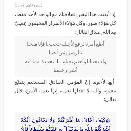
( سورة الكهف الآية : 26)
إذا أيقنت هذا اليقين فعلاقتك مع الواحد الأحد فقط،
كل هؤلاء صور، وكل هؤلاء الأشرار المخيفون عِصِيٌ
بيد الله, صدق القائل:
أطع أمرنا نرفع لأجلك حجب
نا فإنا منحنا
بالرضى مَن أحبنا
ولذ بحمانا واحتمِ بجنابنـــا
لنحميك مما فيه
أشرار خلقنا
أيها الأخوة, إنّ المؤمن الصادق المستقيم يتمتّع
بنعمةٍ، واللهِ لا تعدلها نعمة، إنها نعمة الأمن، قال
تعالى:
﴿وَكَيْفَ أَخَافُ مَا أَشْرَكْتُمْ وَلَا تَخَافُونَ أَنَّكُمْ
أَشْرَكْتُمْ بِاللَّهِ مَا لَمْ يُنَزِّلْ بِهِ عَلَيْكُمْ سُلْطَاناً فَأَيُّ