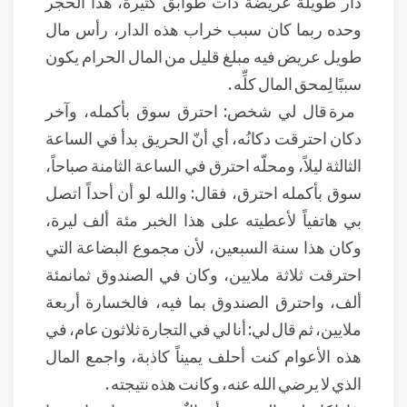
دار طويلة عريضة ذات طوابق كثيرة، هذا الحجر
وحده ربما كان سبب خراب هذه الدار، رأس مال
طويل عريض فيه مبلغ قليل من المال الحرام يكون
سببًا لِمحق المال كلِّه .
مرة قال لي شخص: احترق سوق بأكمله، وآخر
دكان احترقت دكانُه، أي أنّ الحريق بدأ في الساعة
الثالثة ليلاً، ومحلّه احترق في الساعة الثامنة صباحاً،
سوق بأكمله احترق، فقال: والله لو أن أحداً اتصل
بي هاتفياً لأعطيته على هذا الخبر مئة ألف ليرة،
وكان هذا سنة السبعين، لأن مجموع البضاعة التي
احترقت ثلاثة ملايين، وكان في الصندوق ثمانمئة
ألف، واحترق الصندوق بما فيه، فالخسارة أربعة
ملايين، ثم قال لي: أنا لي في التجارة ثلاثون عام، في
هذه الأعوام كنت أحلف يميناً كاذبة، واجمع المال
الذي لا يرضي الله عنه، وكانت هذه نتيجته .