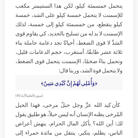
يتحمل خمسمئة كيلو، لكن هذا السنتيمتر مكعب
للإسمنت لا يتحمل خمسة كيلو على الشد، خمسة
كيلو ينقطع، من خمسمئة كيلو إلى خمسة، لذلك
الإسمنت لا بد له من تسليح بالحديد، كي يقاوم قوى
الشدِّ لا قوى الضغط، أحيانًا تجد دعامة حاملة بناء
ثلاثة عشر طابقًا، أستغرب، حجم الدعامات قليل،
وتحمل بناءً ضخمًا، الإسمنت يتحمل قوى الضغط،
ولا يتحمل قوة الشد، وربنا قال:
﴿وَأُمْلِي لَهُمْ إِنَّ كَيْدِي مَتِينٌ﴾
( سورة القلم الآية: 45)
كأن كيد الله عزَّ وجل حبلٌ مرخى، فهذا الحبل
المُرخى يظنه الإنسان أنه ليس حبلاً، هو طليق يقول
لك: أين الله؟ يأكل المال الحرام، ينهش أعراض
الناس، يظلم، يتكبر، ينتقل من مائدة حمراء إلى