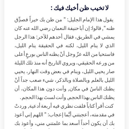
لا تخيب ظن أخيك فيك :
يقول هذا الإمام الجليل: " من ظن بك خيراً فصدِِّق
ظنه ", قالوا: إن أبا حنيفة النعمان رضي الله عنه كان
يمشي في الطريق، فقال أحدهم للآخر: هذا الرجل
الذي لا ينام الليل، لكنه في الحقيقة ينام الليل،
فاستحيا من الله عزّ وجل أنْ يظنه الناس بورعٍ أعلى
من ورعه الحقيقي، ويروي التاريخ أنه منذ تلك الليلة
صار يحيي الليل، وينام في بعض وقت النهار، يحيي
الليل بالعلم وبالصلاة وبالذكر، شيء صعب جداً أنْ
يظنك الناسُ في مكان, وأنت دون هذا المكان، أن
يظنك الناس بهذا الحجم, وأنت لستَ بهذا الحجم .
كنت أقرأ كتاباً فلفت نظري فيه أربعة أدعية, وردتْ
في مقدمته، أعجبتني أيَّما إعجاب: " اللهم إني أعوذ
بك أن يكون أحداً أسعد بما علمتني مني، وأعوذ بك