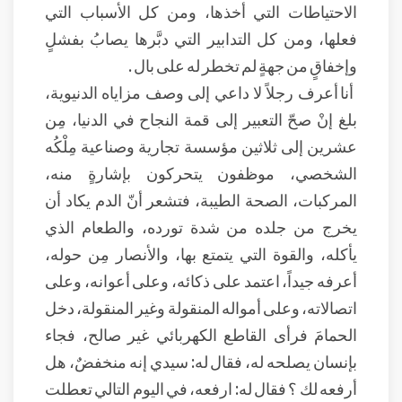
الاحتياطات التي أخذها، ومن كل الأسباب التي
فعلها، ومن كل التدابير التي دبَّرها يصابُ بفشلٍ
وإخفاقٍ من جهةٍ لم تخطر له على بال .
أنا أعرف رجلاً لا داعي إلى وصف مزاياه الدنيوية،
بلغ إنْ صحّ التعبير إلى قمة النجاح في الدنيا، مِن
عشرين إلى ثلاثين مؤسسة تجارية وصناعية مِلْكُه
الشخصي، موظفون يتحركون بإشارةٍ منه،
المركبات، الصحة الطيبة، فتشعر أنّ الدم يكاد أن
يخرج من جلده من شدة تورده، والطعام الذي
يأكله، والقوة التي يتمتع بها، والأنصار مِن حوله،
أعرفه جيداً، اعتمد على ذكائه، وعلى أعوانه، وعلى
اتصالاته، وعلى أمواله المنقولة وغير المنقولة، دخل
الحمامَ فرأى القاطع الكهربائي غير صالح، فجاء
بإنسان يصلحه له، فقال له: سيدي إنه منخفضٌ، هل
أرفعه لك ؟ فقال له: ارفعه، في اليوم التالي تعطلت