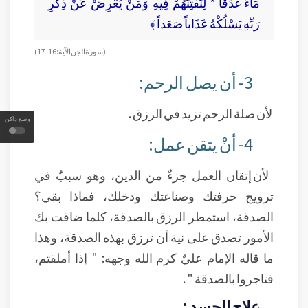
مَاءً غَدَقاً * لِنَفْتِنَهُمْ فِيهِ وَمَنْ يُعْرِضْ عَنْ ذِكْرِ
رَبِّهِ يَسْلُكْهُ عَذَاباً صَعَداً ﴾
( سورة الجن الآية : 16-17)
3- أن يصل الرحم:
لأن صلة الرحم تزيد في الرزق .
وضع داكن
4- أنْ يتقن عمل:
لأن إتقان العمل جزءٌ من الدين، وهو سببٌ في
ترويج حرفتك وصناعتك ودخلك، فماذا بقي؟
الصدقة، استمطر الرزق بالصدقة، كلما ضاقت بك
الأمور تصدق على نية أن ترزق بهذه الصدقة، وهذا
ما قاله الإمام عليٌ كرم الله وجهه: " إذا أملقتم،
فتاجروا بالصدقة " .
علاج الجسد :