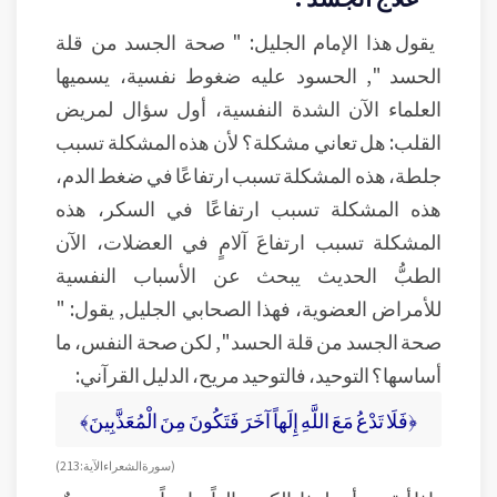
يقول هذا الإمام الجليل: " صحة الجسد من قلة
الحسد ", الحسود عليه ضغوط نفسية، يسميها
العلماء الآن الشدة النفسية، أول سؤال لمريض
القلب: هل تعاني مشكلة؟ لأن هذه المشكلة تسبب
جلطة، هذه المشكلة تسبب ارتفاعًا في ضغط الدم،
هذه المشكلة تسبب ارتفاعًا في السكر، هذه
المشكلة تسبب ارتفاعَ آلامٍ في العضلات، الآن
الطبُّ الحديث يبحث عن الأسباب النفسية
للأمراض العضوية، فهذا الصحابي الجليل, يقول: "
صحة الجسد من قلة الحسد ", لكن صحة النفس، ما
أساسها؟ التوحيد، فالتوحيد مريح، الدليل القرآني:
﴿فَلَا تَدْعُ مَعَ اللَّهِ إِلَهاً آخَرَ فَتَكُونَ مِنَ الْمُعَذَّبِينَ﴾
( سورة الشعراء الآية : 213)