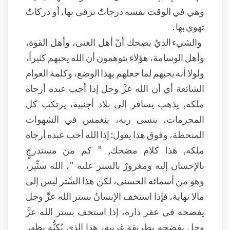
وهي في الوقت نفسه درجاتٌ ترقى بها، أو دركاتٌ
تهوي بها .
والشيء الذيُ يضِحك أنّ أهل الغنى، وأهل القوة،
وأهل الوسامة، هؤلاء يتوهمون أن الله يحبهم كثيراً،
ولولا أنه يحبهم لما جعلهم بهذا الوضع، وكلمة العوام
الشائعة أي أن الله عزَّ وجل إذا أحب عبده أرجاه
ملكه, يذهب يسافر إلى بلاد أجنبية، يرتكب كل
المحرمات، ينسى ربه، ينغمس في الشهوات
المنحطة، وفوق هذا يقول: إذا الله أحب عبده أرجاه
ملكه, هذا كلام مضحك, " كم من مستدرجٍ
بالإحسان إليه ومغرورٌ بالستر عليه "، الله ستِّير،
وهو من أسمائه الحسنى، لكن هذا السِّتر ليس إلى
مالا نهاية، فإذا استخف الإنسانُ بستر الله عزَّ وجل
يفضحه في عقر داره، إذا استخف بستر الله عزَّ
وجل يفضحه بطريقة غريبة، هذا الذي يُكِنُّه يظهر