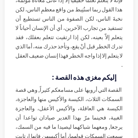
هذا القول ربما استُنِبط من واقع معظمِ الناس، لكن
نخبةَ الناس، لكن الصفوة من الناس تستطيع أن
تستفيد من تجارب الآخرين، أي أن الإنسان أحياناً لا
يتعلم إلاّ بعينه، لكن إذا ارتقيت تتعلم بعقلك، فقد
تدرك الخطر قبل أنْ يقع، وتأخذ حذرك منه، أما الذي
لا يتعلم إلا إذا واجه الخطر فهذا إنسان ضعيف العقل
.
إليكم مغزى هذه القصة :
القصة التي أرويها على مسامعكم كثيراً, وهي قصة
السمكات الثلاث، الكيسة والأكيس منها والعاجزة،
الكيسة هي العاقلة، والأكيس الأعقل، والعاجزة
الغبية، فحينما مرّ بهذا الغدير صيادان تواعدا أن
يرجعا, ومعهما شباكهما ليصيدا ما فيه من السمك،
سمعت السمكات قولهما، أما أكيسهن فإنها ارتابت