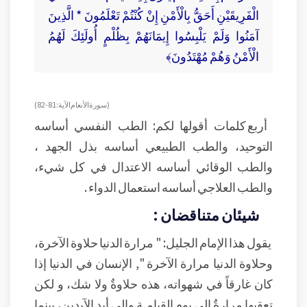
الْفَرِيقَيْنِ أَحَقُّ بِالْأَمْنِ إِنْ كُنْتُمْ تَعْلَمُونَ * الَّذِينَ
آمَنُوا وَلَمْ يَلْبِسُوا إِيمَانَهُمْ بِظُلْمٍ أُولَئِكَ لَهُمُ
الْأَمْنُ وَهُمْ مُهْتَدُونَ﴾
( سورة الأنعام الآية : 81-82)
أربع كلمات أقولها لكم: الطب النفسي أساسه
التوحيد، والطب الطبيعي أساسه بذل الجهد ،
والطب الوقائي أساسه الاعتدال في كل شيء،
والطب العلاجي أساسه استعمال الدواء .
شيئان متناقضان :
يقول هذا الإمام الجليل: " مرارة الدنيا حلاوة الآخرة،
وحلاوة الدنيا مرارة الآخرة ", الإنسان في الدنيا إذا
كان غارقاً في شهواته، هذه حلاوةٌ ولا شك، و لكن
تعقبها مرارةٌ إلى يوم القيامـة وإلى أبد الآبدين، بينما