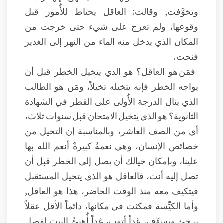
وتخوَّفت, وقالت: العاقل يحتاط للأُمور قبل
وقوعها، ولم تعرج على شيء حتى خرجت من
المكان الذي يدخل منه الماء من النهر إلى الغدير
فنجت .
فمَن هو العاقل؟ هو الذي يتخيل الخطر قبل أن
يواجه الخطر فإنه يتخيله تخيلاً، ومَن هو الطالب
الذي ينال الدرجة الأُولى على القطر في الشهادة
الثانوية؟ هو الذي يتخيل الامتحان قبل سنوات ثلاث،
أي من الصف العاشر، وبالمناسبة إن التخيل من
خصائص الإنسان، وهي نعمةٌ كبيرةٌ أنعم الله بها
علينا، وبإمكان خيالك أن يصل إلى الخطر قبل أن
تصل إليه أنت، فالعاقل هو الذي يتخيل المستقبل
فيتكيف معه منذ الوقت الحاضر، هذا هو العاقل,
وأما الكيِّسة فمكثت في مكانها، دائماً الأقل عقلاً
يرجئ ويسوِّف، غداً أتوب، غداً أُهيئُ البيت لفصل