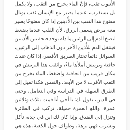
الأنبوب ثقب، فإنَّ الماء يخرج من الثقب، ولا يكمل
بل يستقرب، عندما يصير مع الإنسان ثقب بوتال
مفتوح هذا الثقب بين الأُذينين إذا كان مفتوحًا يصير
معه مرض يسمى الزرق، لأن القلب عندما يضغط
ليضخ الدم إلى الرئتين ما دام يوجد فتحة بين الأُذينين
فينتقل الدم للأُذين الآخر دون الذهاب إلى الرئتين،
السوائل دائماً تختار الطريق الأقصر، إذا كان عندك
حاقنة وبربيش أملأها ماءً، واثقب هذا البربيش في
مكان قريب من الحاقنة واضغط، الماء يخرج من
الثقب الأقرب لا من الأبعد، والنفس هكذا تميل إلى
الطرق السهلة في الدراسة وفي التعامل، وحتى
في الدين، يقول لك: يا أخي أنا قمت بثلاث وثلاثين
عمرة، واللهِ العمرة جميلة، تركب في الطائرة
وتنزل إلى الفندق, وإذا كان لك ابن في جدة، تأكل
وتشرب فهي نزهة، وطواف حول الكعبة، هذه هي