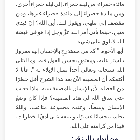
مائدة حمراء، من ليلة حمراء، إلى ليلة حمراء أخرى،
ومن مائدة خضراء إلى مائدة خضراء غيرها، ومن
مقصف إلى ملهى، ويقول لـك: أين الله؟ إنّ كيدي
متين، حينما يأتي أمر الله عزَّ وجل إذا هو في قبضة
الله لا يلوي على شيء .
أيها الأخوة, " كم من مستدرجٍ بالإحسان إليه مغرورٌ
بالستر عليه، ومفتونٍ بحسن القول فيه، وما ابتلى
الله سبحانه وتعالى أحداً بمثل الإبلاء له ", فأنا لا
أكتمكم أن المصيبة الآن بعد هذا الشرح أقل خطرًا
مِن العطاء، لأن الإنسان بالمصيبة يتنبه، ماذا فعلت
حتى ساق الله لي هذه المصيبة؟ فإذا كان وضعُ
الإنسان وسطًا، وعنده مجموعة متاعب، واللهُ
يحاسبه حسابًا عسيرًا، ويتتبعه على أدقّ الخطرات،
فهذا من كرامته على الله .
من أبواب الرزق :