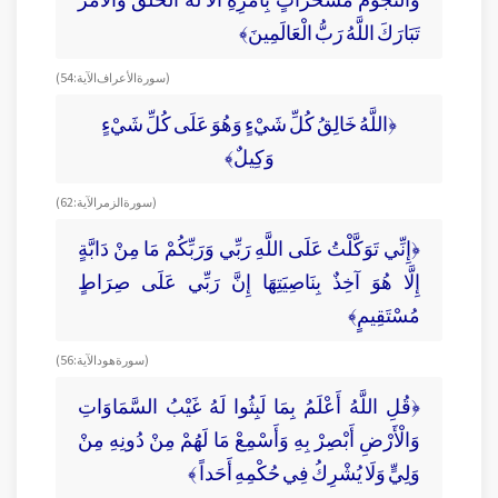
تَبَارَكَ اللَّهُ رَبُّ الْعَالَمِينَ﴾
( سورة الأعراف الآية : 54)
﴿اللَّهُ خَالِقُ كُلِّ شَيْءٍ وَهُوَ عَلَى كُلِّ شَيْءٍ
وَكِيلٌ﴾
( سورة الزمر الآية : 62)
﴿إِنِّي تَوَكَّلْتُ عَلَى اللَّهِ رَبِّي وَرَبِّكُمْ مَا مِنْ دَابَّةٍ
إِلَّا هُوَ آخِذٌ بِنَاصِيَتِهَا إِنَّ رَبِّي عَلَى صِرَاطٍ
مُسْتَقِيمٍ﴾
( سورة هود الآية : 56)
﴿قُلِ اللَّهُ أَعْلَمُ بِمَا لَبِثُوا لَهُ غَيْبُ السَّمَاوَاتِ
وَالْأَرْضِ أَبْصِرْ بِهِ وَأَسْمِعْ مَا لَهُمْ مِنْ دُونِهِ مِنْ
وَلِيٍّ وَلَا يُشْرِكُ فِي حُكْمِهِ أَحَداً ﴾