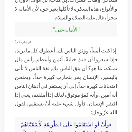
والأنواع، هذه السكرة لا تأكلها بغير حق، لأن الأمانة لا
تتجزأ، قال عليه الصلاة والسلام:
" الأمانة غنى ".
( ورد في الأثر)
إذا كنت أميناً، ووَثِق الناس بك، أعطوك كل ما تريد،
فإذا شعروا أن فيك خيانةً، أثمن وأعظم رأس مال
تملكه، ما هو؟ أن يثق الناس بك, ثقة الناس لا تأتي
باليسير، الإنسان يمر بتجارب كبيرة جداً، ويمتحن
امتحانات كبيرة جداً، إلى أن يستقر في أذهان الناس
أنه أمين، وأنه كفؤ موثوق، لذلك إذا أملقتم، يعني إذا
افتقر الإنسان، فأول شيء عليه أنْ يستقيم، لقول
الله عزَّ وجل:
﴿وَأَنْ لَوِ اسْتَقَامُوا عَلَى الطَّرِيقَةِ لَأَسْقَيْنَاهُمْ