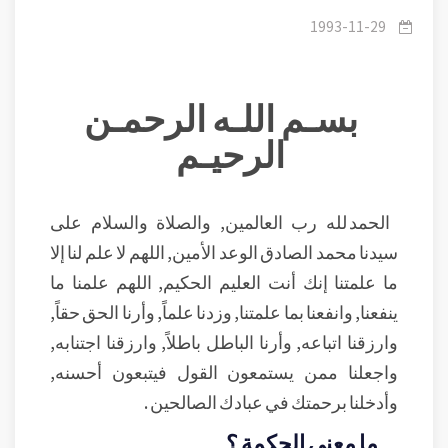
وحكمه - 2 حكمة علي
1993-11-29
بسـم اللـه الرحمـن
الرحيـم
الحمد لله رب العالمين, والصلاة والسلام على
سيدنا محمد الصادق الوعد الأمين, اللهم لا علم لنا إلا
ما علمتنا إنك أنت العليم الحكيم, اللهم علمنا ما
ينفعنا, وانفعنا بما علمتنا, وزدنا علماً, وأرنا الحق حقاً,
وارزقنا اتباعه, وأرنا الباطل باطلاً, وارزقنا اجتنابه,
واجعلنا ممن يستمعون القول فيتبعون أحسنه,
وأدخلنا برحمتك في عبادك الصالحين .
ما معنى الحكمة ؟