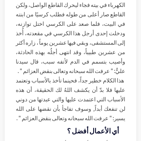
الكهرباء في بيته فجاء ليحرك القاطع الواصل، ولكن
القاطع صار أعلى من طوله فطلب كرسيًا من ابنته
في البيت، فلما صعد على الكرسي اختل توازنه،
ودخلت إحدى أرجل هذا الكرسي في مقعدته، أُخذ
إلى المستشفى، وبقي فيها عشرين يوماً ، زاره أكثر
من عشرين طبيباً، وقد انتهى أجلُه بهذه الحادثة،
وأصيب بتسمم في الدم لأتفه سبب، قال سيدنا
عليٌّ: " عرفت الله سبحانه وتعالى بنقض العزائم " .
هذا الكلام خطير جداً، فحينما تأخذ بالأسباب وتعتمد
عليها فلا بدّ أن يكشف اللهُ لك الحقيقة، أن هذه
الأسباب التي اعتمدت عليها والتي عبدتها من دوني
لن تنفعك أبداً, وسوف تفاجأ بأن نقضها على الله
يسير: " عرفت الله سبحانه وتعالى بنقض العزائم " .
أي الأعمال أفضل ؟