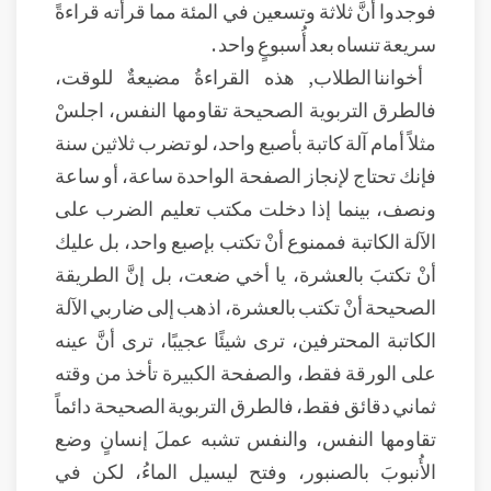
فوجدوا أنَّ ثلاثة وتسعين في المئة مما قرأته قراءةً
سريعة تنساه بعد أُسبوعٍ واحد .
أخواننا الطلاب, هذه القراءةُ مضيعةٌ للوقت،
فالطرق التربوية الصحيحة تقاومها النفس، اجلسْ
مثلاً أمام آلة كاتبة بأصبع واحد، لو تضرب ثلاثين سنة
فإنك تحتاج لإنجاز الصفحة الواحدة ساعة، أو ساعة
ونصف، بينما إذا دخلت مكتب تعليم الضرب على
الآلة الكاتبة فممنوع أنْ تكتب بإصبع واحد، بل عليك
أنْ تكتبَ بالعشرة، يا أخي ضعت، بل إنَّ الطريقة
الصحيحة أنْ تكتب بالعشرة، اذهب إلى ضاربي الآلة
الكاتبة المحترفين، ترى شيئًا عجيبًا، ترى أنَّ عينه
على الورقة فقط، والصفحة الكبيرة تأخذ من وقته
ثماني دقائق فقط، فالطرق التربوية الصحيحة دائماً
تقاومها النفس، والنفس تشبه عملَ إنسانٍ وضع
الأُنبوبَ بالصنبور، وفتح ليسيل الماءُ، لكن في