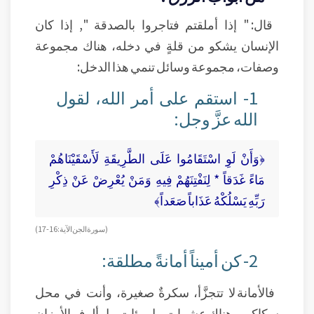
قال: " إذا أملقتم فتاجروا بالصدقة ", إذا كان
الإنسان يشكو من قلةٍ في دخله، هناك مجموعة
وصفات، مجموعة وسائل تنمي هذا الدخل:
1- استقم على أمر الله، لقول
الله عزَّ وجل:
﴿وَأَنْ لَوِ اسْتَقَامُوا عَلَى الطَّرِيقَةِ لَأَسْقَيْنَاهُمْ
مَاءً غَدَقاً * لِنَفْتِنَهُمْ فِيهِ وَمَنْ يُعْرِضْ عَنْ ذِكْرِ
رَبِّهِ يَسْلُكْهُ عَذَاباً صَعَداً﴾
( سورة الجن الآية : 16-17)
2- كن أميناً أمانةً مطلقة:
فالأمانة لا تتجزَّأ، سكرةٌ صغيرة، وأنت في محل
سكاكر، وهناك عشرات، بل مئات، بل ألوف الأوزان