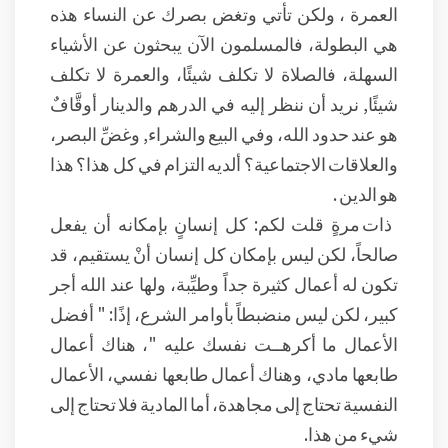
العمرة ، ولكن تأتي وتغض بصرك عن النساء هذه
هي البطولة، فالمسلمون الآن يبحثون عن الأشياء
السهلة، فالصلاة لا تكلف شيئًا، والعمرة لا تكلف
شيئًا, نريد أن ننظر إليه في الدرهم والدينار أوقَّافٌ
هو عند حدود الله، وفي البيع والشراء, وغضِّ البصر،
والعلاقات الاجتماعية؟ ألديه التزام في كل هذا؟ هذا
هو الدين .
ذات مرةٍ قلت لكم: كل إنسانٍ بإمكانه أن يفعل
صالحاً، لكن ليس بإمكان كل إنسان أنْ يستقيم، قد
تكون له أعمال كثيرة جداً وطيِّبة، ولها عند الله أجر
كبير، لكن ليس منضبطاً بأوامر الشرع، إذًا: " أفضل
الأعمال ما أكرهــت نفسك عليه "، هناك أعمال
طابعها مادي، وهناك أعمال طابعها نفسي، الأعمال
النفسية تحتاج إلى مجاهدة، أما المادية فلا تحتاج إلى
شيء من هذا.