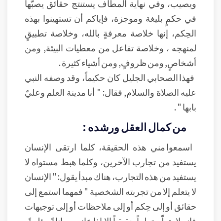
ويصيب، وفي نهاية المطاف يستنتج حقائق يصبّها
في حكمٍ بليغة وموجزة، فإياكم أن تستهينوا بهذه
الحِكم، إنها خلاصة معرفةٍ بالله، وخلاصة تطبيقٍ
لمنهجه ، وخلاصة تفاعل من معطيات البيئة, ومن
أشخاصٍ, ومن ظروفٍ, ومن أشياء كثيرة .
فهذا الصحابي الجليل كان حكيماً، وقد وصفه النبي
عليه الصلاة والسلام, فقال: " أنا مدينة العلم وعليٌ
بابها " .
من كمال العقل ورشده :
اسمعوا مني هذه الحقيقة، كلما ارتقى الإنسان
يستفيد من تجارب الآخرين، وكلما هبط مستواه لا
يستفيد من هذه التجارب، هناك مبدأ يقول: " الإنسان
لا يتعلم إلا من تجربته الشخصية " فمهما استمع إلى
حقائق أو إلى حِكم أو إلى ملاحظات أو إلى توجيهات
فإنه لا يتعلّم تعلماً حقيقياً إلا إذا عانى معاناةً مؤلمةً،