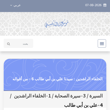
07-08-2026
عربي
الخلفاء الراشدين : سيدنا علي بن أبي طالب 6 - من أقواله
السيرة / ٠3سيرة الصحابة / ٠1الخلفاء الراشدين
/
٠4علي بن أبي طالب