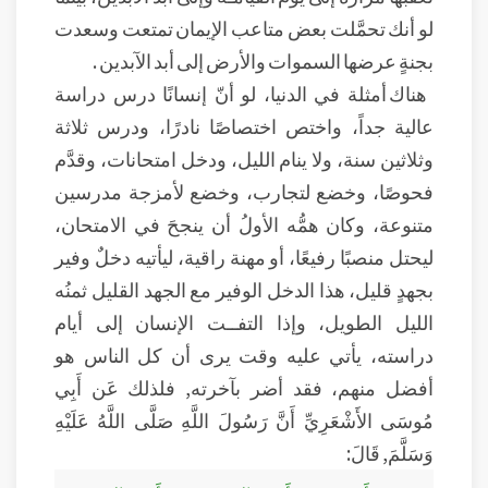
لو أنك تحمَّلت بعض متاعب الإيمان تمتعت وسعدت
بجنةٍ عرضها السموات والأرض إلى أبد الآبدين .
هناك أمثلة في الدنيا، لو أنّ إنسانًا درس دراسة
عالية جداً، واختص اختصاصًا نادرًا، ودرس ثلاثة
وثلاثين سنة، ولا ينام الليل، ودخل امتحانات، وقدَّم
فحوصًا، وخضع لتجارب، وخضع لأمزجة مدرسين
متنوعة، وكان همُّه الأولُ أن ينجحَ في الامتحان،
ليحتل منصبًا رفيعًا، أو مهنة راقية، ليأتيه دخلٌ وفير
بجهدٍ قليل، هذا الدخل الوفير مع الجهد القليل ثمنُه
الليل الطويل، وإذا التفــت الإنسان إلى أيام
دراسته، يأتي عليه وقت يرى أن كل الناس هو
أفضل منهم، فقد أضر بآخرته, فلذلك عَن أَبِي
مُوسَى الأَشْعَرِيِّ أَنَّ رَسُولَ اللَّهِ صَلَّى اللَّهُ عَلَيْهِ
وَسَلَّمَ, قَالَ: