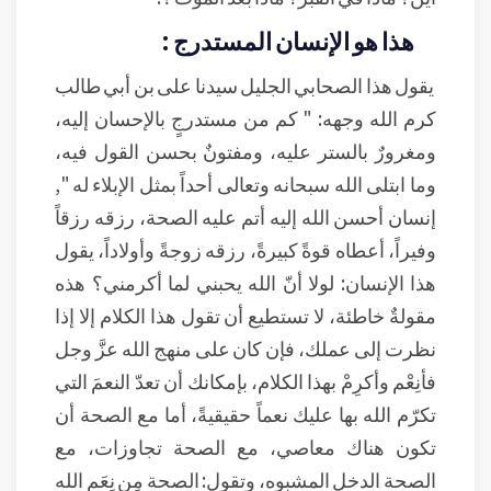
هذا هو الإنسان المستدرج :
يقول هذا الصحابي الجليل سيدنا على بن أبي طالب
كرم الله وجهه: " كم من مستدرجٍ بالإحسان إليه،
ومغرورٌ بالستر عليه، ومفتونٌ بحسن القول فيه،
وما ابتلى الله سبحانه وتعالى أحداً بمثل الإبلاء له ",
إنسان أحسن الله إليه أتم عليه الصحة، رزقه رزقاً
وفيراً، أعطاه قوةً كبيرةً، رزقه زوجةً وأولاداً، يقول
هذا الإنسان: لولا أنّ الله يحبني لما أكرمني؟ هذه
مقولةٌ خاطئة، لا تستطيع أن تقول هذا الكلام إلا إذا
نظرت إلى عملك، فإن كان على منهج الله عزَّ وجل
فأنِعْم وأكرِمْ بهذا الكلام، بإمكانك أن تعدّ النعمَ التي
تكرّم الله بها عليك نعماً حقيقيةً، أما مع الصحة أن
تكون هناك معاصي، مع الصحة تجاوزات، مع
الصحة الدخل المشبوه، وتقول: الصحة مِن نِعَمِ الله