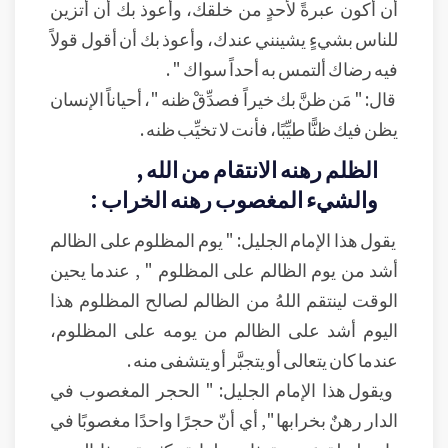
أن أكون عبرةً لأحدٍ من خلقك، وأعوذ بك أن أتزين
للناس بشيءٍ يشينني عندك، وأعوذ بك أن أقول قولاً
فيه رضاك ألتمس به أحداً سواك " .
قال: " مَن ظنَّ بك خيراً فصدِّقْ ظنه "، أحياناً الإنسان
يظن فيك ظنًّا طيِّبًا، فأنت لا تخيِّب ظنه .
الظلم رهنه الانتقام من الله ,
والشيء المغصوب رهنه الخراب :
يقول هذا الإمام الجليل: " يوم المظلوم على الظالم
أشد من يوم الظالم على المظلوم " , عندما يحين
الوقت لينتقم اللهُ من الظالم لصالح المظلوم هذا
اليوم أشد على الظالم من يومه على المظلوم،
عندما كان يتعالى أو يتجبَّر أو يتشفى منه .
ويقول هذا الإمام الجليل: " الحجر المغصوب في
الدار رهنٌ بخرابها ", أي أنّ حجرًا واحدًا مغصوبًا في