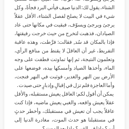
الشتاء، يقول لك: الدنيا صيف فيأتي البرد فجأةً، وكل
شيء في البيت لا يصلح لفصل الشتاء، الأقل عقلاً
يرجئ ويرجئ ويسوّف، فبقيت في مكانها حتى عاد
الصيادان، فذهبت لتخرج من حيث خرجت رفيقتها،
فإذا بالمكان قد سُد, فقالت: فرَّطت، وهذه عاقبة
التفريط، غير أن العاقلَ لا يقنط من منافع الرأي،
وتعلمون النتيجة، ثم إنها تماوتت فطفت على وجه
الماء، وأخذها الصياد وأمسكها بيده، فوضعها على
الأرض بين النهر والغدير، فوثبت في النهر فنجت،
وأما العاجزة فلم تزل في إقبالٍ وإدبارٍ حتى صيدت .
يمكن أن أقول لكم: العاقل يعيش مستقبله، والأقل
عقلاً يعيش واقعه، والغبي يعيش ماضيه، فإذا كنت
عاقلاً يجب أن تعيش في مستقبلك، وأخطر حدثٍ
في مستقبلنا هو حدث الموت، مغادرة الدنيا إلى
أين؟ ماذا في القبر؟ ماذا بعد الموت ؟.