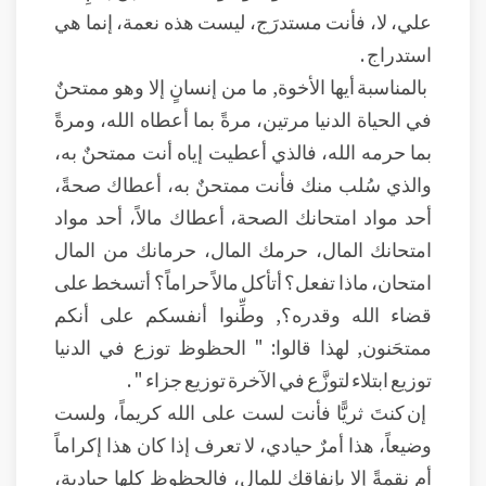
علي، لا، فأنت مستدرَج، ليست هذه نعمة، إنما هي
استدراج .
بالمناسبة أيها الأخوة, ما من إنسانٍ إلا وهو ممتحنٌ
في الحياة الدنيا مرتين، مرةً بما أعطاه الله، ومرةً
بما حرمه الله، فالذي أعطيت إياه أنت ممتحنٌ به،
والذي سُلب منك فأنت ممتحنٌ به، أعطاك صحةً،
أحد مواد امتحانك الصحة، أعطاك مالاً، أحد مواد
امتحانك المال، حرمك المال، حرمانك من المال
امتحان، ماذا تفعل؟ أتأكل مالاً حراماً؟ أتسخط على
قضاء الله وقدره؟, وطِّنوا أنفسكم على أنكم
ممتحَنون, لهذا قالوا: " الحظوظ توزع في الدنيا
توزيع ابتلاء لتوزَّع في الآخرة توزيع جزاء " .
إن كنتَ ثريًّا فأنت لست على الله كريماً، ولست
وضيعاً، هذا أمرٌ حيادي، لا تعرف إذا كان هذا إكراماً
أم نقمةً إلا بإنفاقك للمال، فالحظوظ كلها حيادية،