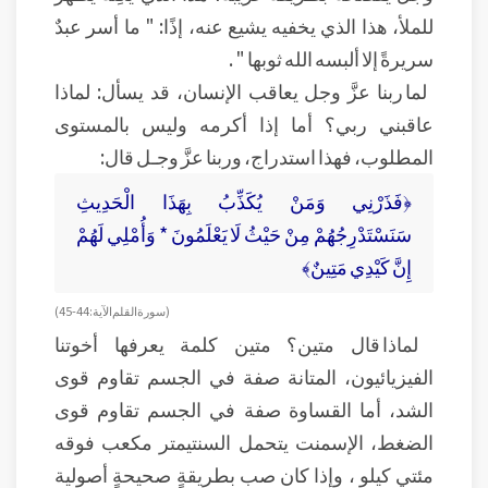
للملأ، هذا الذي يخفيه يشيع عنه، إذًا: " ما أسر عبدٌ
سريرةً إلا ألبسه الله ثوبها " .
لما ربنا عزَّ وجل يعاقب الإنسان، قد يسأل: لماذا
عاقبني ربي؟ أما إذا أكرمه وليس بالمستوى
المطلوب، فهذا استدراج، وربنا عزَّ وجـل قال:
﴿فَذَرْنِي وَمَنْ يُكَذِّبُ بِهَذَا الْحَدِيثِ
سَنَسْتَدْرِجُهُمْ مِنْ حَيْثُ لَا يَعْلَمُونَ * وَأُمْلِي لَهُمْ
إِنَّ كَيْدِي مَتِينٌ﴾
( سورة القلم الآية : 44-45)
لماذا قال متين؟ متين كلمة يعرفها أخوتنا
الفيزيائيون، المتانة صفة في الجسم تقاوم قوى
الشد، أما القساوة صفة في الجسم تقاوم قوى
الضغط، الإسمنت يتحمل السنتيمتر مكعب فوقه
مئتي كيلو ، وإذا كان صب بطريقةٍ صحيحةٍ أصولية