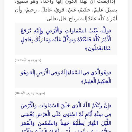
إذا أيقنت أن لهذا الكون إلهاً واحداً، وهو سميعٌ،
بصيرٌ، عليمٌ، حكيمٌ، غنيٌ، قويٌ، عادلٌ ، رحيمٌ، وأن
أمْرَك كلَّه عائدٌ إليه ترتاح, قال تعالى:
﴿وَلِلَّهِ غَيْبُ السَّمَاوَاتِ وَالْأَرْضِ وَإِلَيْهِ يُرْجَعُ
الْأَمْرُ كُلُّهُ فَاعْبُدْهُ وَتَوَكَّلْ عَلَيْهِ وَمَا رَبُّكَ بِغَافِلٍ
عَمَّا تَعْمَلُونَ ﴾
( سورة هود الآية : 123)
﴿وَهُوَ الَّذِي فِي السَّمَاءِ إِلَهٌ وَفِي الْأَرْضِ إِلَهٌ وَهُوَ
الْحَكِيمُ الْعَلِيمُ ﴾
( سورة الزخرف الآية: 84)
﴿إِنَّ رَبَّكُمُ اللَّهُ الَّذِي خَلَقَ السَّمَاوَاتِ وَالْأَرْضَ
فِي سِتَّةِ أَيَّامٍ ثُمَّ اسْتَوَى عَلَى الْعَرْشِ يُغْشِي
اللَّيْلَ النَّهَارَ يَطْلُبُهُ حَثِيثاً وَالشَّمْسَ وَالْقَمَرَ
وَالنُّجُومَ مُسَخَّرَاتٍ بِأَمْرِهِ أَلَا لَهُ الْخَلْقُ وَالْأَمْرُ