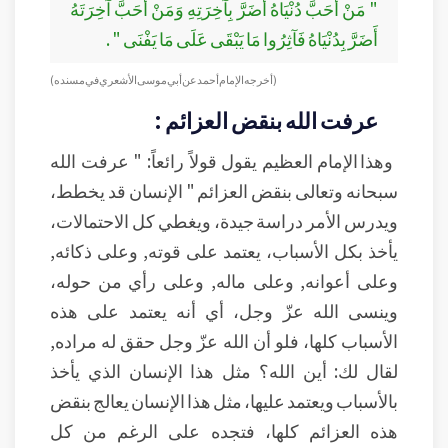
" مَنْ أَحَبَّ دُنْيَاهُ أَضَرَّ بِآخِرَتِهِ وَمَنْ أَحَبَّ آخِرَتَهُ
أَضَرَّ بِدُنْيَاهُ فَآثِرُوا مَا يَبْقَى عَلَى مَا يَفْنَى " .
(أخرجه الإمام أحمد عن أبي موسى الأشعري في مسنده )
عرفت الله بنقض العزائم :
وهذا الإمام العظيم يقول قولاً رائعاً: " عرفت الله
سبحانه وتعالى بنقض العزائم " الإنسان قد يخطط،
ويدرس الأمر دراسة جيدة، ويغطي كل الاحتمالات،
يأخذ بكل الأسباب، يعتمد على قوته, وعلى ذكائه,
وعلى أعوانه, وعلى ماله, وعلى رأي من حوله،
وينسى الله عزّ وجل، أي أنه يعتمد على هذه
الأسباب كلها، فلو أن الله عزّ وجل حقق له مراده,
لقال لك: أين الله؟ مثل هذا الإنسان الذي يأخذ
بالأسباب ويعتمد عليها، مثل هذا الإنسان يعالج بنقض
هذه العزائم كلها، فتجده على الرغم من كل