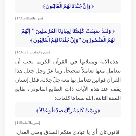
﴿ وَإِنَّ جُنْدَنَا لَهُمُ الْغَالِبُونَ ﴾
[سورة الصافات: 173]
﴿ وَلَقَدْ سَبَقَتْ كَلِمَتُنَا لِعِبَادِنَا الْمُرْسَلِينَ * إِنَّهُمْ
لَهُمُ الْمَنْصُورُونَ * وَإِنَّ جُنْدَنَا لَهُمُ الْغَالِبُونَ ﴾
[سورة الصافات: 171-173]
هذه الآية ومثيلاتها في القرآن الكريم يجب أن
نتعامل معها تعاملاً صحيحاً، ربنا عزّ وجل جعل هذا
القرآن قوانين نتعامل بها معه جلّ جلاله. فكل إنسان
يقف عند هذه الآيات ذات الطابع القانوني، طابع
السنة الثابتة، الله سماها كلمات:
﴿ وَتَمَّتْ كَلِمَةُ رَبِّكَ صِدْقاً وَعَدْلاً ﴾
[ سورة الأنعام: 115]
قانون ثان. أي يا عبادي منكم الصدق ومني العدل،