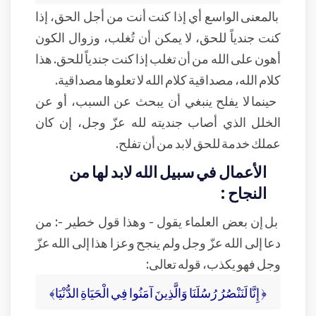
بالمعنى الواسع أي إذا كنت أنت من أجل الحق، إذا
كنت جندياً للحق، لا يمكن أن تُغلب، وزوال الكون
أهون على الله من أن تغلب إذا كنت جندياً للحق. هذا
كلام الله، مصداقية كلام الله لا تعلوها مصداقية.
حينما لا يفلح ينبغي أن يبحث عن السبب، أو عن
الخلل الذي أصاب جنديته لله عزّ وجل، إن كان
عملك خدمة للحق لابد من أن تفلح.
الأعمال في سبيل الله لابد لها من
النجاح :
بل إن بعض العلماء يقول - وهذا قول خطير -: من
دعا إلى الله عزّ وجل ولم ينجح وعزا هذا إلى الله عزّ
وجل فهو يكذب، قوله تعالى:
﴿ إِنَّا لَنَنْصُرُ رُسُلَنَا وَالَّذِينَ آمَنُوا فِي الْحَيَاةِ الدُّنْيَا﴾