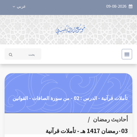
09-08-2026
عربي
تأملات قرآنية - الدرس : 02 - من سورة الصافات - القوانين
أحاديث رمضان
/
٠03رمضان 1417 هـ - تأملات قرآنية