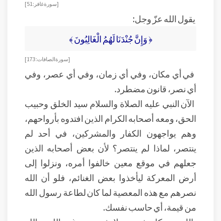
[سورة غافر: 51]
يقول الله عزّ وجل:
﴿ وَإِنَّ جُنْدَنَا لَهُمُ الْغَالِبُونَ ﴾
[سورة الصافات: 173]
في أي مكان، وفي أي زمان، وفي أي عصر، وفي
أي نصر، قانون مضطرد.
الآن النبي عليه الصلاة والسلام سيد الخلق وحبيب
الحق، ومعه أصحابه الكرام الذين افتدوه بأرواحهم،
وهم يواجهون الكفار والمشركين، في أحد لم
ينتصر، لماذا لم ينتصر؟ لأن بعض أصحابه الذين
جعلهم في موقع معين خالفوا أمره، ونزلوا إلى
أرض المعركة ليأخذوا بعض الغنائم، فلو أن الله
نصرهم مع هذه المعصية لما كان لطاعة رسول الله
من قيمة، أي حاسب نفسك.