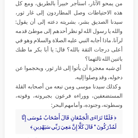
من يمحو الآثار، استأجر خبيراً بالطريق، ومع كل
هذه الاحتياطات وصل المطاردون إلى غار ثور،
سيدنا الصديق بشر، بشريته دعته إلى أن يقول:
والله يا رسول الله لو نظر أحدهم إلى موطئ قدمه
لرآنا. ماذا أجابه النبي عليه الصلاة والسلام وهو في
أعلى درجات الثقة بالله؟ قال: يا أبا بكر ما ظنك
باثنين الله ثالثهما؟
أي شبه معجزة أن يأتوا إلى غار ثور، ويحجموا عن
دخوله، وقد وصلوا إليه.
و كذلك سيدنا موسى ومن تبعه من أصحابه القلة
المستضعفين، ووراءه فرعون بجبروته، وقوته،
وسطوته، وجنوده، وأمامهم البحر:
﴿ فَلَمَّا تَرَاءَى الْجَمْعَانِ قَالَ أَصْحَابُ مُوسَى إِنَّا
لَمُدْرَكُونَ * قَالَ كَلَّا إِنَّ مَعِيَ رَبِّي سَيَهْدِينِ ﴾