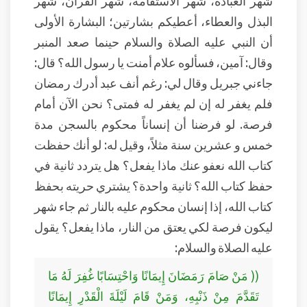
شهر العبادة، شهر الاستقامة، شهر القرآن، شهر
البذل والعطاء، أعطيكم بشارتين؛ البشارة الأولى
أن النبي عليه الصلاة والسلام حينما صعد المنبر
وقال: آمين، فسألوه علام أمنت يا رسول الله؟ قال:
جاءني جبريل وقال لي: رغم أنف عبد أدرك رمضان
فلم يغفر له إن لم يغفر له فمتى؟ نحن الآن أمام
فرصة. لو فرضنا أن إنساناً محكوم بالسجن مدة
خمس و عشرين سنة مثلاً، وقيل له: لو أنك حفظت
كتاب الله نعفو عنك ماذا يفعل؟ هل يتردد ثانية في
حفظ كتاب الله؟ ثانية واحدة؟ يشتري حريته بحفظ
كتاب الله، إذا إنسان محكوم عليه بالنار ثم جاء شهر
ليكون فرصة لكي يعتق من النار، ماذا يفعل؟ يقول
عليه الصلاة والسلام:
(( مَنْ صَامَ رَمَضَانَ إِيمَانًا وَاحْتِسَابًا غُفِرَ لَهُ مَا
تَقَدَّمَ مِنْ ذَنْبِهِ، وَمَنْ قَامَ لَيْلَةَ الْقَدْرِ إِيمَانًا