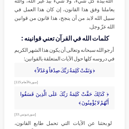
الله بيده كل شيء، ولا شيء بيد غير الله، والله
يعاملنا وفق هذا القانون، إن كان هذا العمل في
سبيل الله لابد من أن ينجح، هذا قانون من قوانين
الله عزّ وجل.
كلمات الله في القرآن تعني قوانينه :
أرجو الله سبحانه وتعالى أن يكون هذا الشهر الكريم
في دروسه كلها حول الآيات المتعلقة بالقوانين:
﴿ وَتَمَّتْ كَلِمَةُ رَبِّكَ صِدْقاً وَعَدْلاً ﴾
[ سورة الأنعام: 115]
﴿ كَذَلِكَ حَقَّتْ كَلِمَةُ رَبِّكَ عَلَى الَّذِينَ فَسَقُوا
أَنَّهُمْ لا يُؤْمِنُونَ ﴾
[سورة يونس: 33]
لو بحثنا عن الآيات التي تحمل طابع القانون،