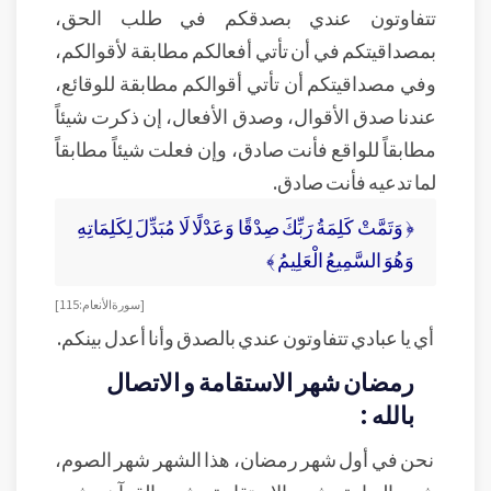
تتفاوتون عندي بصدقكم في طلب الحق،
بمصداقيتكم في أن تأتي أفعالكم مطابقة لأقوالكم،
وفي مصداقيتكم أن تأتي أقوالكم مطابقة للوقائع،
عندنا صدق الأقوال، وصدق الأفعال، إن ذكرت شيئاً
مطابقاً للواقع فأنت صادق، وإن فعلت شيئاً مطابقاً
لما تدعيه فأنت صادق.
﴿ وَتَمَّتْ كَلِمَةُ رَبِّكَ صِدْقًا وَعَدْلًا لَا مُبَدِّلَ لِكَلِمَاتِهِ
وَهُوَ السَّمِيعُ الْعَلِيمُ ﴾
[ سورة الأنعام: 115]
أي يا عبادي تتفاوتون عندي بالصدق وأنا أعدل بينكم.
رمضان شهر الاستقامة و الاتصال
بالله :
نحن في أول شهر رمضان، هذا الشهر شهر الصوم،