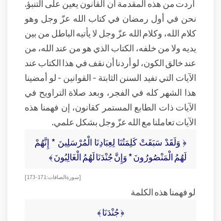
أردت من هذه المقدمة أن القانون يعين على التنبؤ.
نحن في أول رمضان في كتاب الله عزّ وجل وهو
كلام الله، وكلام الله عزّ وجل لا يأتيه الباطل من بين
يديه ولا من خلفه، الكتاب الذي هو من عند الله، من
عند خالق الكون، لو أردنا أن نقف في هذا الكتاب عند
الآيات التي تفيد السنن الثابتة - القوانين - لو أمضينا
هذا الشهر كله في الفجر، وبعد صلاة التراويح في
الآيات ذات الطابع المستمر كقانون، إن فهمنا هذه
الآيات تعاملنا مع الله عزّ وجل بشكل علمي.
﴿ وَلَقَدْ سَبَقَتْ كَلِمَتُنَا لِعِبَادِنَا الْمُرْسَلِينَ * إِنَّهُمْ
لَهُمُ الْمَنْصُورُونَ * وَإِنَّ جُنْدَنَا لَهُمُ الْغَالِبُونَ ﴾
[سورة الصافات: 171-173]
لو فهمنا هذه الكلمة
﴿ جُنْدَنَا ﴾