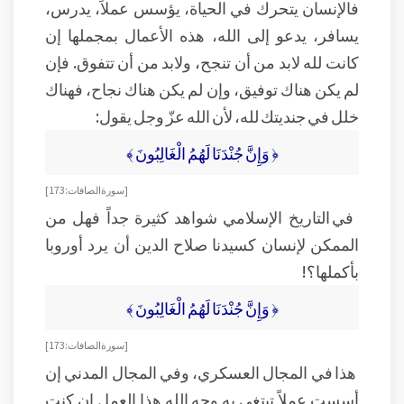
فالإنسان يتحرك في الحياة، يؤسس عملاً، يدرس،
يسافر، يدعو إلى الله، هذه الأعمال بمجملها إن
كانت لله لابد من أن تنجح، ولابد من أن تتفوق. فإن
لم يكن هناك توفيق، وإن لم يكن هناك نجاح، فهناك
خلل في جنديتك لله، لأن الله عزّ وجل يقول:
﴿ وَإِنَّ جُنْدَنَا لَهُمُ الْغَالِبُونَ ﴾
[سورة الصافات: 173]
في التاريخ الإسلامي شواهد كثيرة جداً فهل من
الممكن لإنسان كسيدنا صلاح الدين أن يرد أوروبا
بأكملها؟!
﴿ وَإِنَّ جُنْدَنَا لَهُمُ الْغَالِبُونَ ﴾
[سورة الصافات: 173]
هذا في المجال العسكري، وفي المجال المدني إن
أسست عملاً تبتغي به وجه الله هذا العمل إن كنت