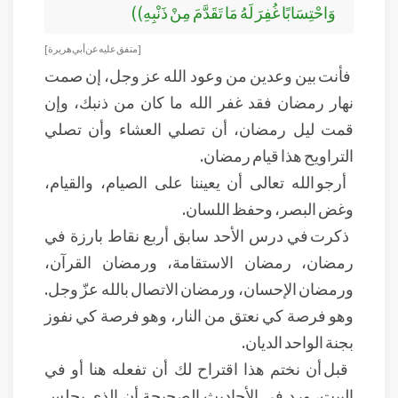
وَاحْتِسَابًا غُفِرَ لَهُ مَا تَقَدَّمَ مِنْ ذَنْبِهِ))
[ متفق عليه عن أبي هريرة ]
فأنت بين وعدين من وعود الله عز وجل، إن صمت
نهار رمضان فقد غفر الله ما كان من ذنبك، وإن
قمت ليل رمضان، أن تصلي العشاء وأن تصلي
التراويح هذا قيام رمضان.
أرجو الله تعالى أن يعيننا على الصيام، والقيام،
وغض البصر، وحفظ اللسان.
ذكرت في درس الأحد سابق أربع نقاط بارزة في
رمضان، رمضان الاستقامة، ورمضان القرآن،
ورمضان الإحسان، ورمضان الاتصال بالله عزّ وجل.
وهو فرصة كي نعتق من النار، وهو فرصة كي نفوز
بجنة الواحد الديان.
قبل أن نختم هذا اقتراح لك أن تفعله هنا أو في
البيت، ورد في الأحاديث الصحيحة أن الذي يجلس