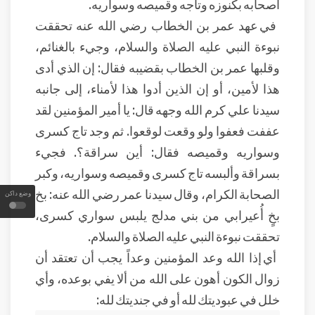
أصحابه بكنوزه وتاجه وقميصه وسواريه.
في عهد عمر بن الخطاب رضي الله عنه تحققت
نبوءة النبي عليه الصلاة والسلام، وجيء بالغنائم،
وقلبها عمر بن الخطاب بقضيبه فقال: إن الذي أدى
هذا لأمين، أو إن الذين أدوا هذا لأمناء، إلى جانبه
سيدنا علي كرم الله وجهه قال: يا أمير المؤمنين لقد
عففت فعفوا ولو وقعت لوقعوا. ثم وجد تاج كسرى
وسواريه وقميصه فقال: أين سراقة؟. فجيء
بسراقة وألبسه تاج كسرى وقميصه وسواريه، وكبر
الصحابة الكرام، وقال سيدنا عمر رضي الله عنه: بخ
وضع داكن
بخٍ أُعيرابي من بني مدلج يلبس سواري كسرى،
تحققت نبوءة النبي عليه الصلاة والسلام.
أي إذا الله وعد المؤمنين وعداً يجب أن تعتقد أن
زوال الكون أهون على الله من ألا يفي بوعده، وأي
خلل في عبوديتك لله أو في جنديتك لله: