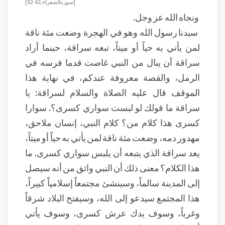
[سورة الشعراء: 61-62]
ونجاه الله عز وجل.
سيدنا رسول الله وهو في الهجرة وضعت مئة ناقة
لمن يأتي به حياً أو ميتاً، تبعه سراقة، حينما أراد
سراقة أن ينال من النبي غاصت قدما فرسه في
الرمل، والقصة معروفة عندكم، في نهاية هذا
الموقف قال عليه الصلاة والسلام لسراقة: يا
سراقة ما قولك لو لبست سواري كسرى؟. سوارا
كسرى هذا كلام من؟ كلام النبي، إنسان ملاحق،
مهدور دمه، وضعت مئة ناقة لمن يأتي به حياً أو ميتاً،
يعد سراقة الذي يتبعه أن يلبس سواري كسرى. ما
هذا الكلام؟ معنى ذلك أن النبي واثق من أنه سيصل
إلى المدينة سالماً، وسينشئ مجتمعاً إسلامياً كبيراً،
هذا المجتمع سيدعو إلى الله، وسيفتح البلاد شرقاً
وغرباً، وسوف يدك عرش كسرى، وسوف يأتي