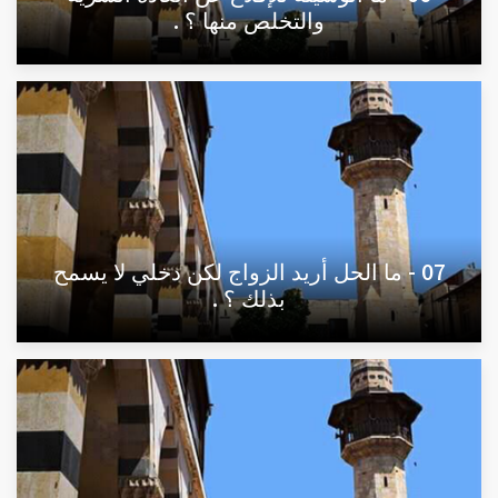
والتخلص منها ؟ .
07 - ما الحل أريد الزواج لكن دخلي لا يسمح
بذلك ؟ .