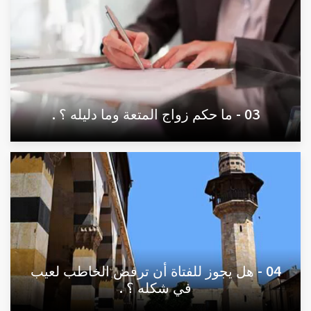
03 - ما حكم زواج المتعة وما دليله ؟ .
04 - هل يجوز للفتاة أن ترفض الخاطب لعيب
في شكله ؟ .