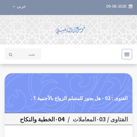
09-08-2026
عربي
الفتوى : 02 - هل يجوز للمسلم الزواج بالأجنبية ؟ .
الفتاوى / ٠03المعاملات
/
٠04الخطبة والنكاح