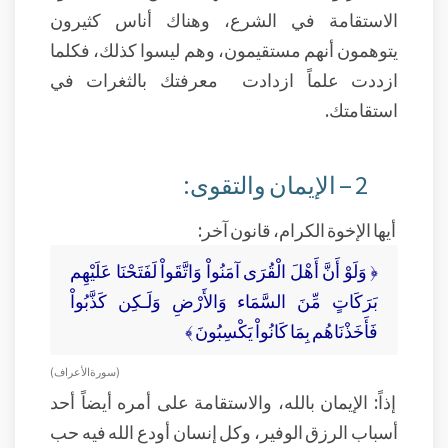
الاستقامة في الشرع، وهناك أناس كثيرون
يتوهمون أنهم مستقيمون، وهم ليسوا كذلك، فكلما
ازددت علماً ازدادت معرفتك بالثغرات في
استقامتك.
2 – الإيمان والتقوى:
أيها الإخوة الكرام، قانون آخر:
﴿ وَلَوْ أَنَّ أَهْلَ الْقُرَى آمَنُواْ وَاتَّقَواْ لَفَتَحْنَا عَلَيْهِم
بَرَكَاتٍ مِّنَ السَّمَاء وَالأَرْضِ وَلَـكِن كَذَّبُواْ
فَأَخَذْنَاهُم بِمَا كَانُواْ يَكْسِبُونَ ﴾
( سورة الأعراف )
إذاً: الإيمان بالله، والاستقامة على أمره أيضاً أحد
أسباب الرزق الوفير، وكل إنسان أودع الله فيه حب