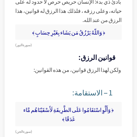
بادئ ذي بدء: الإنسان حريص حرص لا حدود له على
حياته، وعلى رزقه ، فلذلك هذا الرزق له قوانين، هذا
الرزق من عند الله.
﴿ وَاللّهُ يَرْزُقُ مَن يَشَاء بِغَيْرِ حِسَابٍ ﴾
( سورة النور )
قوانين الرزق:
ولكن لهذا الرزق قوانين، من هذه القوانين:
1 – الاستقامة:
﴿ وَأَلَّوِ اسْتَقَامُوا عَلَى الطَّرِيقَةِ لَأَسْقَيْنَاهُم مَّاء
غَدَقًا ﴾
( سورة الجن )