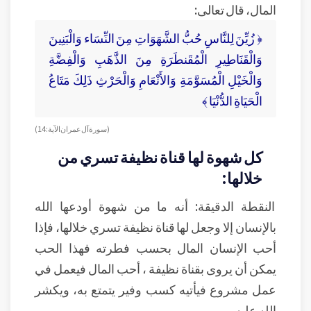
المال، قال تعالى:
﴿ زُيِّنَ لِلنَّاسِ حُبُّ الشَّهَوَاتِ مِنَ النِّسَاء وَالْبَنِينَ
وَالْقَنَاطِيرِ الْمُقَنطَرَةِ مِنَ الذَّهَبِ وَالْفِضَّةِ
وَالْخَيْلِ الْمُسَوَّمَةِ وَالأَنْعَامِ وَالْحَرْثِ ذَلِكَ مَتَاعُ
الْحَيَاةِ الدُّنْيَا ﴾
( سورة آل عمران الآية: 14 )
كل شهوة لها قناة نظيفة تسري من
خلالها:
النقطة الدقيقة: أنه ما من شهوة أودعها الله
بالإنسان إلا وجعل لها قناة نظيفة تسري خلالها، فإذا
أحب الإنسان المال بحسب فطرته فهذا الحب
يمكن أن يروى بقناة نظيفة ، أحب المال فيعمل في
عمل مشروع فيأتيه كسب وفير يتمتع به، ويكشر
الله عليه.