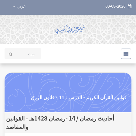
09-08-2026
عربي
قوانين القرآن الكريم - الدرس : 11 - قانون الرزق
أحاديث رمضان / ٠14رمضان 1428هـ - القوانين
والمقاصد