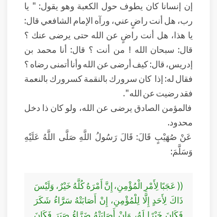
إن إنسانا كان يطوف حول الكعبة وهو يقول: " يا
رب، هل أنت راضٍ عني، ورآه الإمام الشافعي قال:
يا هذا، هل أنت راضٍ عن الله حتى يرضى عنك ؟
قال: سبحان الله ! من أنت ؟ قال: أنا محمد بن
إدريس، قال: كيف أرضى عن الله وأنا أتمنى رضاه ؟
فقال له: إذا كان سرورك بالنقمة كسرورك بالنعمة
فقد رضيت عن الله ".
فالمؤمن الصادق يرضى عن الله، ولو كان ذا دخل
محدود.
عَنْ صُهَيْبٍ قَالَ: قَالَ رَسُولُ اللَّهِ صَلَّى اللَّهُ عَلَيْهِ
وَسَلَّمَ:
(( عَجَبًا لِأَمْرِ الْمُؤْمِنِ، إِنَّ أَمْرَهُ كُلَّهُ خَيْرٌ، وَلَيْسَ
ذَاكَ لِأَحَدٍ إِلَّا لِلْمُؤْمِنِ، إِنْ أَصَابَتْهُ سَرَّاءُ شَكَرَ
فَكَانَ خَيْرًا لَهُ، وَإِنْ أَصَابَتْهُ ضَرَّاءُ صَبَرَ فَكَانَ