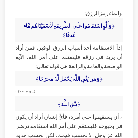
والماء رمز الرزق:
﴿ وَأَلَّوِ اسْتَقَامُوا عَلَى الطَّرِيقَةِ لَأَسْقَيْنَاهُم مَّاء
غَدَقًا ﴾
إذاً: الاستقامة أحد أسباب الرزق الوفير، فمن أراد
أن يزيد في رزقه فليستقم على أمر الله، الآية
الواضحة والعامة والرائعة هي قوله تعالى:
﴿ وَمَن يَتَّقِ اللَّهَ يَجْعَل لَّهُ مَخْرَجًا ﴾
( سورة الطلاق )
﴿ يَتَّقِ اللَّهَ ﴾
، أن يستقيموا على أمره، فأيُّ إنسان أراد أن يكون
في بحبوحة فليستقم على أمر الله استقامة ترضي
الله عز وجل، لا بحسب فهمك، لكن بحسب حدود