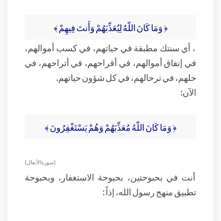
﴿ وَمَا كَانَ اللّهُ لِيُعَذِّبَهُمْ وَأَنتَ فِيهِمْ ﴾
، أي سنتك مطبقة في حياتهم، في كسب أموالهم،
في إنفاق أموالهم، في أفراحهم، في أتراحهم، في
حلهم، في ترحالهم، في كل شؤون حياتهم.
الآن:
﴿ وَمَا كَانَ اللّهُ مُعَذِّبَهُمْ وَهُمْ يَسْتَغْفِرُونَ ﴾
( سورة الأنفال )
أنت في بحبوحتين، بحبوحة الاستغفار، وبحبوحة
تطبيق منهج رسول الله، إذاً :