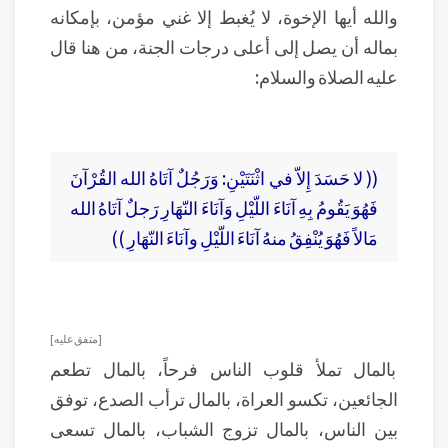
والله أيها الإخوة، لا يُغبط إلا غني مؤمن، بإمكانه
بماله أن يصل إلى أعلى درجات الجنة، من هنا قال
عليه الصلاة والسلام:
(( لا حَسَدَ إِلاّ في اثْنَتَيْنِ: وَرَجُلٌ آتَاهُ الله القُرْآنَ
فَهُوَ يَقُومُ بِهِ آنَاءَ اللّيْلِ وَآنَاءَ النّهَارِ رَجلٌ آتَاهُ الله
مَالاً فَهُوَ يُنْفِقُ منهُ آنَاءَ اللّيْلِ وآنَاءَ النّهَارِ ))
[ متفق عليه ]
بالمال تملأ قلوب الناس فرحاً، بالمال تطعم
الجائعين، تكسو العراة، بالمال ترأب الصدع، توفق
بين الناس، بالمال تزوج الشباب، بالمال تسعى