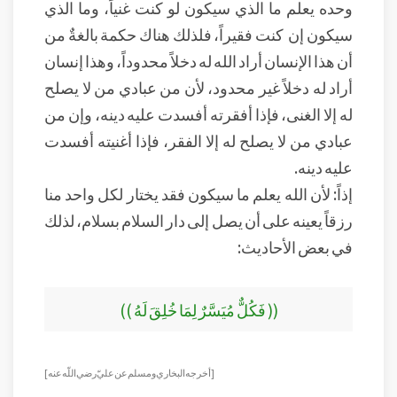
وحده يعلم ما الذي سيكون لو كنت غنياً، وما الذي
سيكون إن كنت فقيراً، فلذلك هناك حكمة بالغةٌ من
أن هذا الإنسان أراد الله له دخلاً محدوداً، وهذا إنسان
أراد له دخلاً غير محدود، لأن من عبادي من لا يصلح
له إلا الغنى، فإذا أفقرته أفسدت عليه دينه، وإن من
عبادي من لا يصلح له إلا الفقر، فإذا أغنيته أفسدت
عليه دينه.
إذاً: لأن الله يعلم ما سيكون فقد يختار لكل واحد منا
رزقاً يعينه على أن يصل إلى دار السلام بسلام، لذلك
في بعض الأحاديث:
(( فَكُلٌّ مُيَسَّرٌ لِمَا خُلِقَ لَهُ ))
[ أخرجه البخاري ومسلم عن عليّ رضي اللّه عنه ]