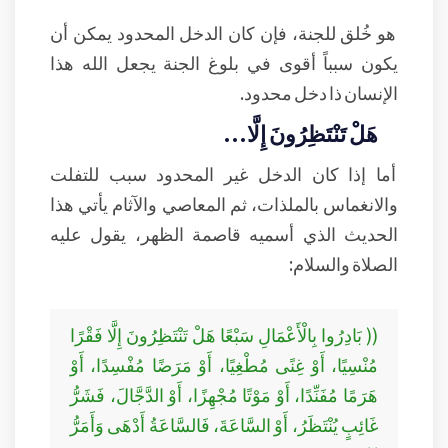
هو خُلق للجنة، فإن كان الدخل المحدود يمكن أن
يكون سبباً أقوى في بلوغ الجنة يجعل الله هذا
الإنسان ذا دخل محدود.
هَلْ تَنْتَظِرُونَ إِلَّا...
أما إذا كان الدخل غير المحدود سبب للتفلت
والانغماس بالملذات، ثم المعاصي والآثام يأتي هذا
الحديث الذي أسميه قاصمة الظهر، يقول عليه
الصلاة والسلام:
(( بَادِرُوا بِالْأَعْمَالِ سَبْعًا هَلْ تَنْتَظِرُونَ إِلَّا فَقْرًا
مُنْسِيًا، أَوْ غِنًى مُطْغِيًا، أَوْ مَرَضًا مُفْسِدًا، أَوْ
هَرَمًا مُفَنِّدًا، أَوْ مَوْتًا مُجْهِزًا، أَوْ الدَّجَّالَ، فَشَرُّ
غَائِبٍ يُنْتَظَرُ، أَوْ السَّاعَةَ، فَالسَّاعَةُ أَدْهَى وَأَمَرُّ