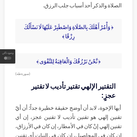
الصلاة والذكر أحد أسباب جلب الرزق.
﴿ وَأْمُرْ أَهْلَكَ بِالصَّلَاةِ وَاصْطَبِرْ عَلَيْهَا لَا نَسْأَلُكَ
رِزْقًا ﴾
وضع داكن
﴿ نَّحْنُ نَرْزُقُكَ وَالْعَاقِبَةُ لِلتَّقْوَى ﴾
( سورة طه )
التقتير الإلهي تقتير تأديب لا تقتير
عجزٍ:
أيها الإخوة، لابد أن أوضح حقيقة خطيرة جداً: أن أيّ
تقنين إلهي هو تقنين تأديب لا تقنين عجز، إن أي
تقنين إلهي إنْ كان في الأمطار، إن كان في الأرزاق،
إن كان في المحاصيل، إن كان في النبات أي تقنين