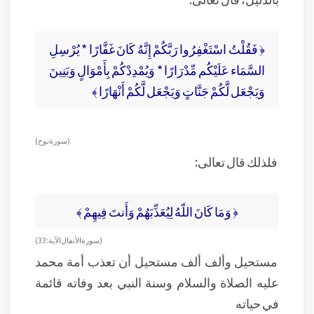
﴿ فَقُلْتُ اسْتَغْفِرُوا رَبَّكُمْ إِنَّهُ كَانَ غَفَّارًا * يُرْسِلِ
السَّمَاء عَلَيْكُم مِّدْرَارًا * وَيُمْدِدْكُمْ بِأَمْوَالٍ وَبَنِينَ
وَيَجْعَل لَّكُمْ جَنَّاتٍ وَيَجْعَل لَّكُمْ أَنْهَارًا ﴾
( سورة نوح )
فلذلك قال تعالى:
﴿ وَمَا كَانَ اللّهُ لِيُعَذِّبَهُمْ وَأَنتَ فِيهِمْ ﴾
( سورة الأنفال الآية: 33 )
مستحيل وألف ألف مستحيل أن تعذب أمة محمد
عليه الصلاة والسلام وسنة النبي بعد وفاته قائمة
في حياته