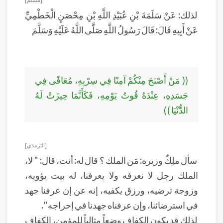
لذلك: عَنْ سَلَمَةَ بْنِ عُبَيْدِ اللَّهِ بْنِ مِحْصَنٍ الْخَطْمِيِّ
عَنْ أَبِيهِ قَالَ: قَالَ رَسُولُ اللَّهِ صَلَّى اللَّهُ عَلَيْهِ وَسَلَّمَ
(( مَنْ أَصْبَحَ مِنْكُمْ آمِنًا فِي سِرْبِهِ، مُعَافًى فِي
جَسَدِهِ، عِنْدَهُ قُوتُ يَوْمِهِ، فَكَأَنَّمَا حِيزَتْ لَهُ
الدُّنْيَا ))
[الترمذي]
سأل ملِكٌ وزيره: مَن الملك ؟ قال له: أنت، قال: " لا،
الملك رجل لا نعرفه ولا يعرفنا، له بيت يؤويه،
وزوجة ترضيه، ورزق يكفيه، إنه عن إن عرفنا جهد
في استرضائنا، وإن عرفناه جهدنا في إحراجه ".
لذلك قد يكون الكفاف وضعاً مثالياً للمؤمن، الكفاف