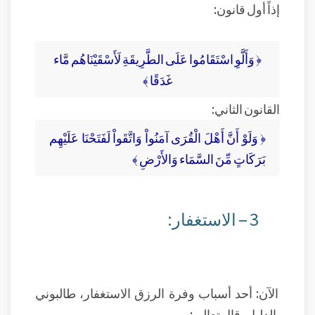
إذاً أول قانون:
﴿ وَأَلَّوِ اسْتَقَامُوا عَلَى الطَّرِيقَةِ لَأَسْقَيْنَاهُم مَّاء
غَدَقًا ﴾
القانون الثاني:
﴿ وَلَوْ أَنَّ أَهْلَ الْقُرَى آمَنُواْ وَاتَّقَواْ لَفَتَحْنَا عَلَيْهِم
بَرَكَاتٍ مِّنَ السَّمَاء وَالأَرْضِ ﴾
3 – الاستغفار:
الآن: أحد أسباب وفرة الرزق الاستغفار، طالبوني
بالدليل، قال تعالى: