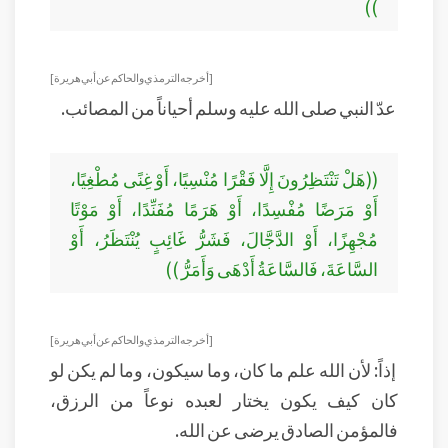
))
[ أخرجه الترمذي والحاكم عن أبي هريرة ]
عدّ النبي صلى الله عليه وسلم أحياناً من المصائب.
((هَلْ تَنْتَظِرُونَ إِلَّا فَقْرًا مُنْسِيًا، أَوْ غِنًى مُطْغِيًا،
أَوْ مَرَضًا مُفْسِدًا، أَوْ هَرَمًا مُفَنِّدًا، أَوْ مَوْتًا
مُجْهِزًا، أَوْ الدَّجَّالَ، فَشَرُّ غَائِبٍ يُنْتَظَرُ، أَوْ
السَّاعَةَ، فَالسَّاعَةُ أَدْهَى وَأَمَرُّ ))
[ أخرجه الترمذي والحاكم عن أبي هريرة ]
إذاً: لأن الله علم ما كان، وما سيكون، وما لم يكن لو
كان كيف يكون يختار لعبده نوعاً من الرزق،
فالمؤمن الصادق يرضى عن الله.