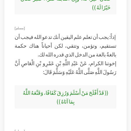
خَيْرًا لَهُ ))
[ مسلم ]
إذاً: يجب أن تعلم علم اليقين أنك تدعو الله فيجب أن
تستقيم، وتؤمن، وتتقي، لكن أحياناً هناك حكمة
بالغةٌ بالغة من الدخل الذي قدره الله لك.
إخوتنا الكرام، عَنْ عَبْدِ اللَّهِ بْنِ عَمْرِو بْنِ الْعَاصِ أَنَّ
رَسُولَ اللَّهِ صَلَّى اللَّهُ عَلَيْهِ وَسَلَّمَ قَالَ:
(( قَدْ أَفْلَحَ مَنْ أَسْلَمَ وَرُزِقَ كَفَافًا، وَقَنَّعَهُ اللَّهُ
بِمَا آتَاهُ ))
[ مسلم ]