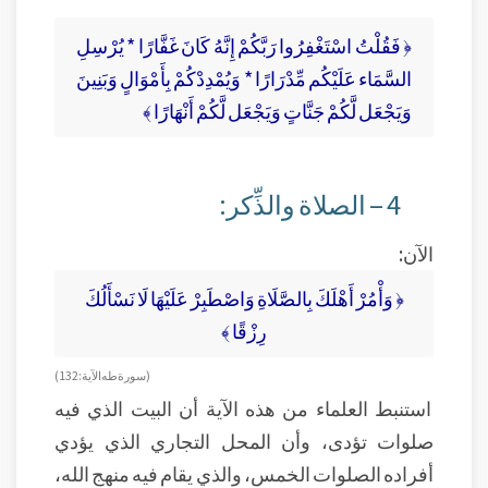
﴿ فَقُلْتُ اسْتَغْفِرُوا رَبَّكُمْ إِنَّهُ كَانَ غَفَّارًا * يُرْسِلِ
السَّمَاء عَلَيْكُم مِّدْرَارًا * وَيُمْدِدْكُمْ بِأَمْوَالٍ وَبَنِينَ
وَيَجْعَل لَّكُمْ جَنَّاتٍ وَيَجْعَل لَّكُمْ أَنْهَارًا ﴾
4 – الصلاة والذِّكر:
الآن:
﴿ وَأْمُرْ أَهْلَكَ بِالصَّلَاةِ وَاصْطَبِرْ عَلَيْهَا لَا نَسْأَلُكَ
رِزْقًا ﴾
( سورة طه الآية: 132 )
استنبط العلماء من هذه الآية أن البيت الذي فيه
صلوات تؤدى، وأن المحل التجاري الذي يؤدي
أفراده الصلوات الخمس، والذي يقام فيه منهج الله،