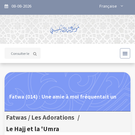
08-08-2026
Française
Fatwa (014) : Une amie à moi fréquentait un
Fatwas / Les Adorations
/
Le Hajj et la 'Umra