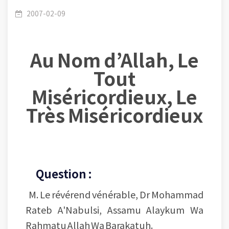
certain garçon, ensuite elle a rompu avec lui et
2007-02-09
Au Nom d’Allah, Le
a accompli le culte de pèlerinage.
Tout
Miséricordieux, Le
Très Miséricordieux
Malheureusement, elle a cédé, sur son
Question :
M. Le révérend vénérable, Dr Mohammad
insistance, à le rev
Rateb A'Nabulsi, Assamu Alaykum Wa
Rahmatu Allah Wa Barakatuh.