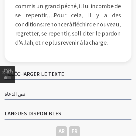
commis un grand péché, il lui incombe de
se repentir….Pour cela, il y a des
conditions : renoncer à fléchir de nouveau,
regretter, se repentir, solliciter le pardon
d'Allah, et ne plus revenir à la charge.
MODE
TÉLÉCHARGER LE TEXTE
SOMBRE
نص الدعاة
LANGUES DISPONIBLES
AR
FR