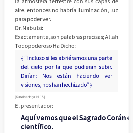
la atmósfera terrestre con sus capas de
aire, entonces no habría iluminación, luz
para poder ver.
Dr. Nabulsi:
Exactamente, son palabras precisas; Allah
Todopoderoso Ha Dicho:
﴾ “Incluso si les abriéramos una parte
del cielo por la que pudieran subir.
Dirían: Nos están haciendo ver
visiones, nos han hechizado” ﴿
[ Surah de Hiyr 14-15 ]
El presentador:
Aquí vemos que el Sagrado Corán e
científico.