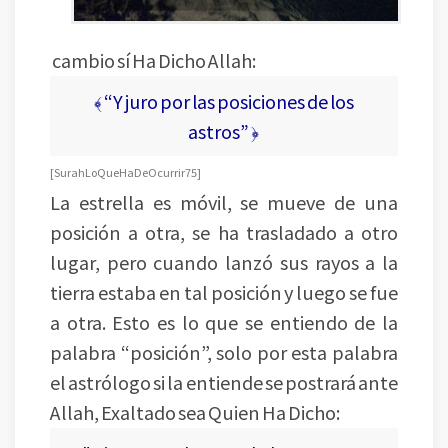
cambio sí Ha Dicho Allah:
﴾ “Y juro por las posiciones de los
astros” ﴿
[ Surah Lo Que Ha De Ocurrir 75 ]
La estrella es móvil, se mueve de una
posición a otra, se ha trasladado a otro
lugar, pero cuando lanzó sus rayos a la
tierra estaba en tal posición y luego se fue
a otra. Esto es lo que se entiendo de la
palabra “posición”, solo por esta palabra
el astrólogo si la entiende se postrará ante
Allah, Exaltado sea Quien Ha Dicho: