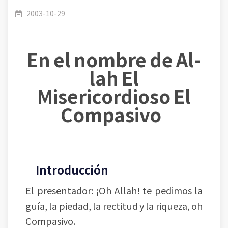
fatwa Hechos científicos en el Corán y la
2003-10-29
En el nombre de Al-
Sunnah, nº 04-30: Las posiciones de los astros
lah El
Misericordioso El
Compasivo
Introducción
El presentador: ¡Oh Allah! te pedimos la
guía, la piedad, la rectitud y la riqueza, oh
Compasivo.